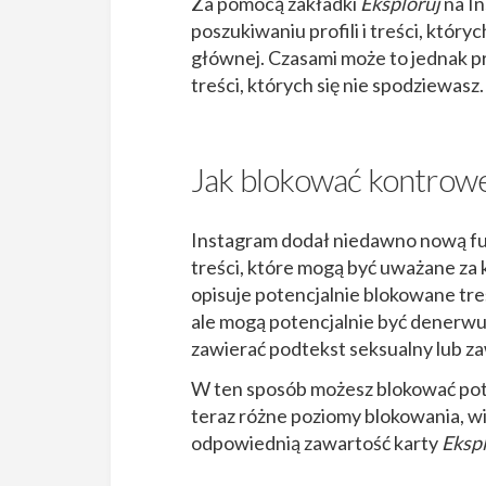
Za pomocą zakładki
Eksploruj
na In
poszukiwaniu profili i treści, który
głównej. Czasami może to jednak pr
treści, których się nie spodziewasz.
Jak blokować kontrower
Instagram dodał niedawno nową fu
treści, które mogą być uważane za
opisuje potencjalnie blokowane treś
ale mogą potencjalnie być denerwuj
zawierać podtekst seksualny lub z
W ten sposób możesz blokować poten
teraz różne poziomy blokowania, wię
odpowiednią zawartość karty
Eksp