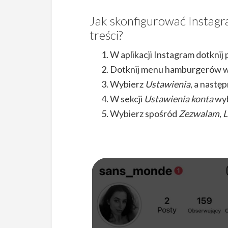
Jak skonfigurować Instagr
treści?
W aplikacji Instagram dotknij
Dotknij menu hamburgerów w
Wybierz
Ustawienia
, a nastę
W sekcji
Ustawienia
konta
wyb
Wybierz spośród
Zezwalam
,
L