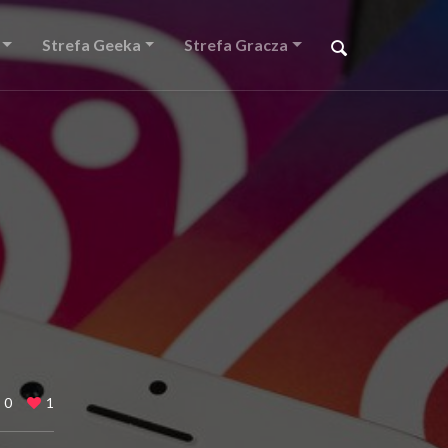
Strefa Geeka
Strefa Gracza
0
1