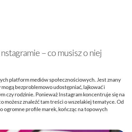
Instagramie – co musisz o niej
kszych platform mediów społecznościowych. Jest znany
y mogą bezproblemowo udostępniać, lajkować i
 czy rodzinie. Ponieważ Instagram koncentruje się na
 to możesz znaleźć tam treści o wszelakiej tematyce. Od
po ogromne profile marek, kończąc na topowych