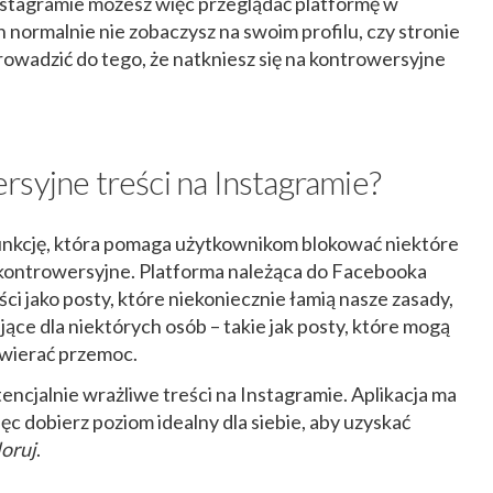
stagramie możesz więc przeglądać platformę w
ch normalnie nie zobaczysz na swoim profilu, czy stronie
owadzić do tego, że natkniesz się na kontrowersyjne
syjne treści na Instagramie?
nkcję, która pomaga użytkownikom blokować niektóre
 kontrowersyjne. Platforma należąca do Facebooka
ci jako posty, które niekoniecznie łamią nasze zasady,
ące dla niektórych osób – takie jak posty, które mogą
awierać przemoc.
cjalnie wrażliwe treści na Instagramie. Aplikacja ma
c dobierz poziom idealny dla siebie, aby uzyskać
loruj
.