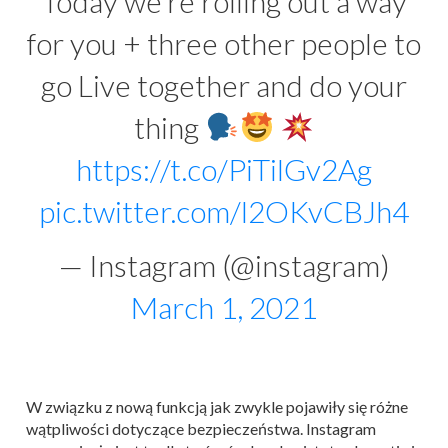
Today we’re rolling out a way
for you + three other people to
go Live together and do your
thing
https://t.co/PiTilGv2Ag
pic.twitter.com/l2OKvCBJh4
— Instagram (@instagram)
March 1, 2021
W związku z nową funkcją jak zwykle pojawiły się różne
wątpliwości dotyczące bezpieczeństwa. Instagram