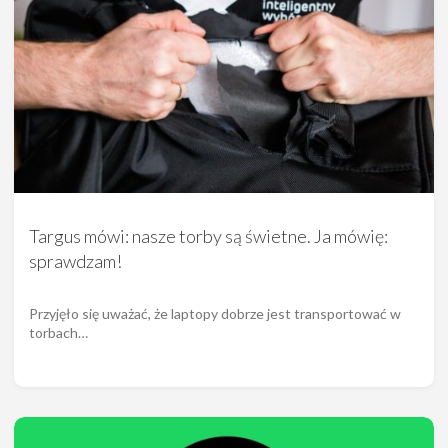
Targus mówi: nasze torby są świetne. Ja mówię:
sprawdzam!
Przyjęło się uważać, że laptopy dobrze jest transportować w
torbach…