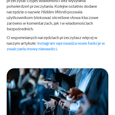
przeczytać czyjeś wiadomości bez wysyłania
potwierdzeń przeczytania. Kolejne ostatnio dodane
narzędzie o nazwie
Hidden Words
pozwala
użytkownikom blokować określone słowa kluczowe
zarówno w komentarzach, jak i w wiadomościach
bezpośrednich.
O wspomnianych narzędziach przeczytasz więcej w
naszym artykule:
Instagram wprowadza nowe funkcje w
zwalczaniu mowy nienawiści
.