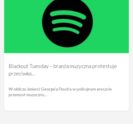
Blackout Tuesday – branża muzyczna protestuje
przeciwko…
W obliczu śmierci George'a Floyd’a w policyjnym areszcie
przemysł muzyczny…