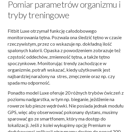
Pomiar parametrów organizmu i
tryby treningowe
Fitbit Luxe otrzymał funkcję całodobowego
monitorowania tętna. Pozwala ona śledzić tętno w czasie
rzeczywistym, przez co wskazuje np. dokładną ilość
spalonych kalorii. Opaska z powodzeniem zobrazuje też
częstość oddechów, zmienność tętna, a także tętno
spoczynkowe. Monitorując trendy zachodzące w
organizmie, potrafi wskazać, kiedy użytkownik jest
najbardziej narażony na stres, zmęczenie oraz np. czy
spada mu odporność.
Ponadto model Luxe oferuje 20 różnych trybów ćwiczeń z
poziomu nadgarstka, w tym np. bieganie, jeżdżenie na
rowerze lub piesze wędrówki. Nie posiada jednak modułu
GPS, więc aby obserwować pokonany dystans, musimy
sparować go ze smartfonem, który ma dostęp do
lokalizacji. Jeśli z kolei wykupimy opcję Premium w
dedykowanej aplikacji otrzymamy dostęp do ponad 200