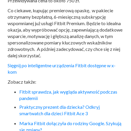
Przewidywana cena to około 750 zł.
Co ciekawe, kupując premierową opaskę, w pakiecie
otrzymamy bezpłatną, 6-miesięczną subskrypcję
wspomnianej już usługi Fitbit Premium. Będzie to idealna
okazja, aby wypróbować opcję, zapewniającą dodatkowe
wsparcie, motywację i głębszą analizę danych, w tym
spersonalizowane pomiary kluczowych wskaźników
zdrowotnych. A później zadecydować, czy chce się z niej
dalej skorzystać.
Sięgnij po inteligentne urządzenia Fitbit dostępne w x-
kom
Zobacz także:
Fitbit
sprawdza, jak wygląda aktywność podczas
pandemii
Praktyczny prezent dla dziecka? Odkryj
smartwatch dla dzieci
Fitbit
Ace 3
Marka
Fitbit
dołączyła do rodziny Google. Szykują
się zmiany?