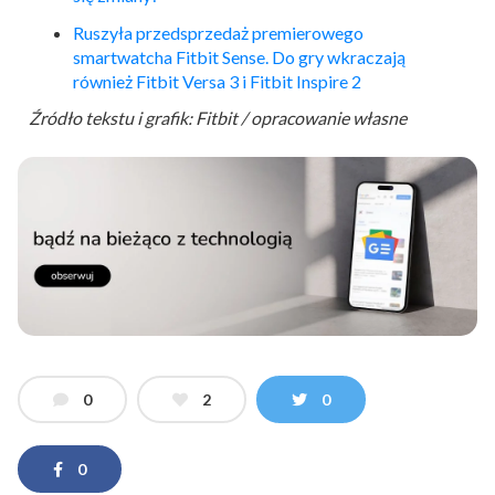
Ruszyła przedsprzedaż premierowego
smartwatcha
Fitbit
Sense. Do gry wkraczają
również
Fitbit
Versa 3 i
Fitbit
Inspire 2
Źródło tekstu i grafik: Fitbit / opracowanie własne
0
2
0
0