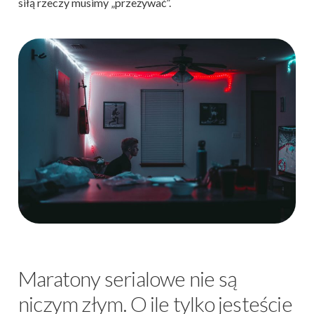
siłą rzeczy musimy „przeżywać”.
Maratony serialowe nie są
niczym złym. O ile tylko jesteście