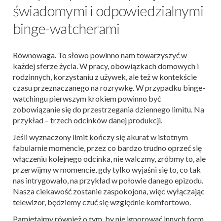
świadomymi i odpowiedzialnymi
binge-watcherami
Równowaga. To słowo powinno nam towarzyszyć w
każdej sferze życia. W pracy, obowiązkach domowych i
rodzinnych, korzystaniu z używek, ale też w kontekście
czasu przeznaczanego na rozrywkę. W przypadku binge-
watchingu pierwszym krokiem powinno być
zobowiązanie się do przestrzegania dziennego limitu. Na
przykład – trzech odcinków danej produkcji.
Jeśli wyznaczony limit kończy się akurat w istotnym
fabularnie momencie, przez co bardzo trudno oprzeć się
włączeniu kolejnego odcinka, nie walczmy, zróbmy to, ale
przerwijmy w momencie, gdy tylko wyjaśni się to, co tak
nas intrygowało, na przykład w połowie danego epizodu.
Nasza ciekawość zostanie zaspokojona, więc wyłączając
telewizor, będziemy czuć się względnie komfortowo.
Pamiętajmy również o tym, by nie ignorować innych form