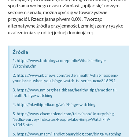
spędzania wolnego czasu. Zamiast „upijać się” nowym
sezonem serialu, można upić się w towarzystwie
przyjaciół. Rzecz jasna piwem 0,0%. Tworząc
alternatywne źródła przyjemności, zmniejszamy ryzyko
uzależnienia się od tej jednej dominującej.
Źródła
1. https://www.bobology.com/public/What-is-Binge-
Watching.cfm
2. https://www.nbcnews.com/better/health/what-happens-
your-brain-when-you-binge-watch-tv-series-ncna816991
3. https://www.nm.org/healthbeat/healthy-tips/emotional-
health/binge-watching
4. https://pl.wikipedia.org/wiki/Binge-watching
5. https://www.cinemablend.com/television/Unsurprising-
Netflix-Survey-Indicates-People-Like-Binge-Watch-TV-
61045.html
6. https://www.macmillandictionaryblog.com/binge-watching