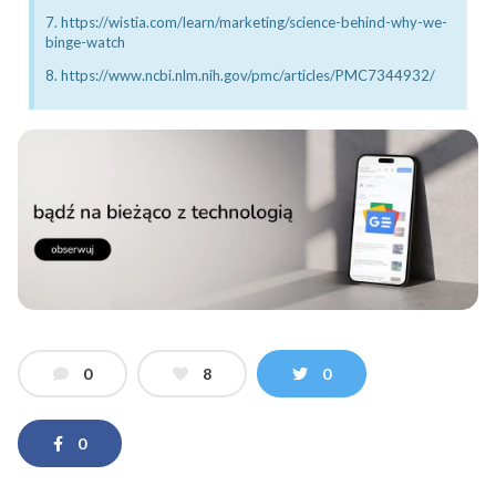
7. https://wistia.com/learn/marketing/science-behind-why-we-
binge-watch
8. https://www.ncbi.nlm.nih.gov/pmc/articles/PMC7344932/
0
8
0
0