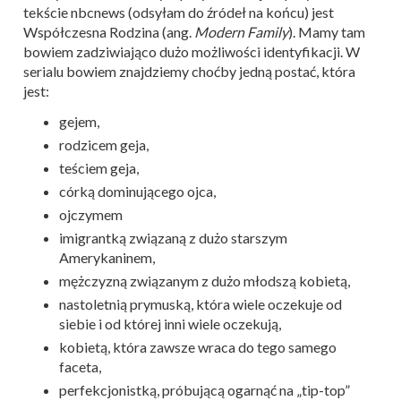
tekście nbcnews (odsyłam do źródeł na końcu) jest
Współczesna Rodzina (ang.
Modern Family
). Mamy tam
bowiem zadziwiająco dużo możliwości identyfikacji. W
serialu bowiem znajdziemy choćby jedną postać, która
jest:
gejem,
rodzicem geja,
teściem geja,
córką dominującego ojca,
ojczymem
imigrantką związaną z dużo starszym
Amerykaninem,
mężczyzną związanym z dużo młodszą kobietą,
nastoletnią prymuską, która wiele oczekuje od
siebie i od której inni wiele oczekują,
kobietą, która zawsze wraca do tego samego
faceta,
perfekcjonistką, próbującą ogarnąć na „tip-top”