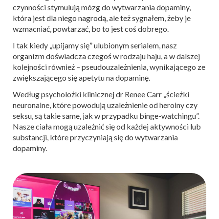
czynności stymulują mózg do wytwarzania dopaminy,
która jest dla niego nagrodą, ale też sygnałem, żeby je
wzmacniać, powtarzać, bo to jest coś dobrego.
I tak kiedy „upijamy się” ulubionym serialem, nasz
organizm doświadcza czegoś w rodzaju haju, a w dalszej
kolejności również – pseudouzależnienia, wynikającego ze
zwiększającego się apetytu na dopaminę.
Według psycholożki klinicznej dr Renee Carr „ścieżki
neuronalne, które powodują uzależnienie od heroiny czy
seksu, są takie same, jak w przypadku binge-watchingu”.
Nasze ciała mogą uzależnić się od każdej aktywności lub
substancji, które przyczyniają się do wytwarzania
dopaminy.