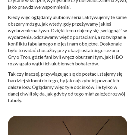
czytane w książce, wymyślone czy doświadczane na żywo,
jako prawdziwe wspomnienia”.
Kiedy więc oglądamy ulubiony serial, aktywujemy te same
obszary mózgu, jak wtedy, gdy przeżywamy jakieś
wydarzenie na żywo. Dzięki temu dajemy się „wciągnąć” w
wydarzenia, odczuwamy więź z postaciami, a rozwiązanie
konfliktu fabularnego nie jest nam obojętne. Doskonale
było to widać chocażby przy okazji ostatniego sezonu
Gry o Tron, gdzie fani byli wręcz oburzeni tym, jak HBO
rozwiązało wątki ich ulubionych bohaterów.
Tak czy inaczej, przywiązując się do postaci, stajemy się
bardziej skłonni do tego, by jak najszybciej poznać ich
dalsze losy. Oglądamy więc tyle odcinków, ile tylko w
danej chwili się da, jak gdyby od tego miał zależeć rozwój
fabuły.