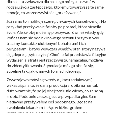
dla nas – a zwłaszcza dla naszego mózgu – czymś w
rodzaju życia zastępczego, któremu towarzyszą te same
emocje, co w rzeczywistości „przeżywanej”.
Już samo to implikuje szereg ciekawych konsekwencji. Na
przykład przeżywanie żałoby po postaci, która straciła
życie. Ale żałobę możemy przeżywać również wtedy, gdy
kończą nam się odcinki nowego sezonu i przymusowo
tracimy kontakt z ulubionymi bohaterami i ich
perypetiami. Łatwo wówczas wpaść w stan, który nazywa
się „depresją sytuacyjną”. Choć serial przedstawia fikcyjne
wydarzenia, strata jest rzeczywista, namacalna, możliwa
do zidentyfikowania. Stymulacja mózgu obniża się,
zupełnie tak, jak w innych formach depresji.
Zwyczajowo mówi się wtedy o „kacu serialowym”,
wskazując na to, że dana produkcja zrobiła na nas tak
duże wrażenie, że po jej obejrzeniu nie wiemy, co ze sobą
zrobić. Podobnie zresztą jest w przypadku gier. Sam
niedawno przeżywałem coś podobnego. Będąc na
zwolnieniu lekarskim i leżąc w łóżku, grałem
kompulsywnie w Red Dead Redemption 2. Gdy