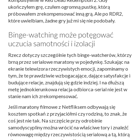
ukończyłem grę, czułem ogromną pustkę, którą
próbowałem zrekompensować inną grą. Ale po RDR2,
które uwielbiam, żadne gry już mi się nie podobały.
Binge-watching może potęgować
uczucia samotności i izolacji
Rzecz dotyczy szczególnie tych binge-watcherów, którzy
brną przez serialowe maratony w pojedynkę. Szukając na
ekranie telewizora rzeczywistych emocji, zapominamy o
tym, że te prawdziwie wzbogacające, dające satysfakcje i
budujące relacje, znajdują się gdzie indziej. I na dłuższą
metę jednokierunkowa relacja odbiorca-serial nie jest w
stanie nam ich zrekompensować.
Jeśli maratony filmowe z Netfliksem odbywają się
kosztem spotkań z przyjaciółmi czy rodziną, to znak, że
coś jest nie tak. Na szczęście przy odrobinie
samodyscypliny można wrócić na właściwe tory i znaleźć
równowagę między rzeczywistością serialową a tą, którą