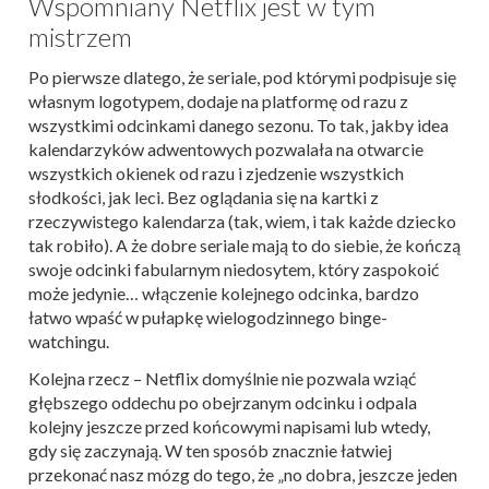
Wspomniany Netflix jest w tym
mistrzem
Po pierwsze dlatego, że seriale, pod którymi podpisuje się
własnym logotypem, dodaje na platformę od razu z
wszystkimi odcinkami danego sezonu. To tak, jakby idea
kalendarzyków adwentowych pozwalała na otwarcie
wszystkich okienek od razu i zjedzenie wszystkich
słodkości, jak leci. Bez oglądania się na kartki z
rzeczywistego kalendarza (tak, wiem, i tak każde dziecko
tak robiło). A że dobre seriale mają to do siebie, że kończą
swoje odcinki fabularnym niedosytem, który zaspokoić
może jedynie… włączenie kolejnego odcinka, bardzo
łatwo wpaść w pułapkę wielogodzinnego binge-
watchingu.
Kolejna rzecz – Netflix domyślnie nie pozwala wziąć
głębszego oddechu po obejrzanym odcinku i odpala
kolejny jeszcze przed końcowymi napisami lub wtedy,
gdy się zaczynają. W ten sposób znacznie łatwiej
przekonać nasz mózg do tego, że „no dobra, jeszcze jeden