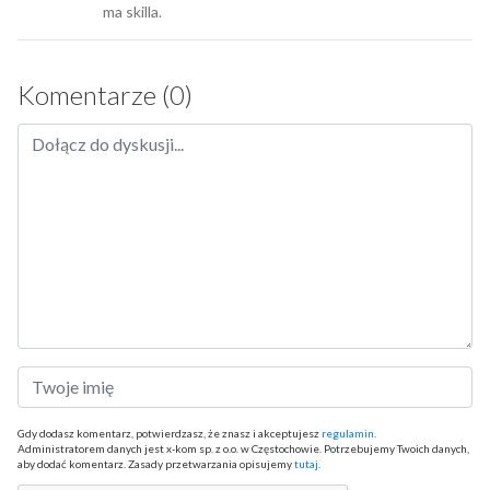
ma skilla.
Komentarze (0)
Gdy dodasz komentarz, potwierdzasz, że znasz i akceptujesz
regulamin
.
Administratorem danych jest x-kom sp. z o.o. w Częstochowie. Potrzebujemy Twoich danych,
aby dodać komentarz. Zasady przetwarzania opisujemy
tutaj
.