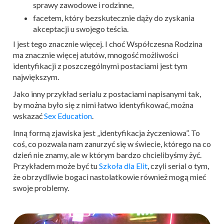
sprawy zawodowe i rodzinne,
facetem, który bezskutecznie dąży do zyskania
akceptacji u swojego teścia.
I jest tego znacznie więcej. I choć Współczesna Rodzina
ma znacznie więcej atutów, mnogość możliwości
identyfikacji z poszczególnymi postaciami jest tym
największym.
Jako inny przykład serialu z postaciami napisanymi tak,
by można było się z nimi łatwo identyfikować, można
wskazać
Sex Education
.
Inną formą zjawiska jest „identyfikacja życzeniowa”. To
coś, co pozwala nam zanurzyć się w świecie, którego na co
dzień nie znamy, ale w którym bardzo chcielibyśmy żyć.
Przykładem może być tu
Szkoła dla Elit
, czyli serial o tym,
że obrzydliwie bogaci nastolatkowie również mogą mieć
swoje problemy.