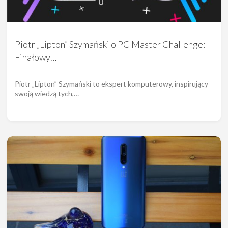
Piotr „Lipton” Szymański o PC Master Challenge:
Finałowy…
Piotr „Lipton” Szymański to ekspert komputerowy, inspirujący
swoją wiedzą tych,…