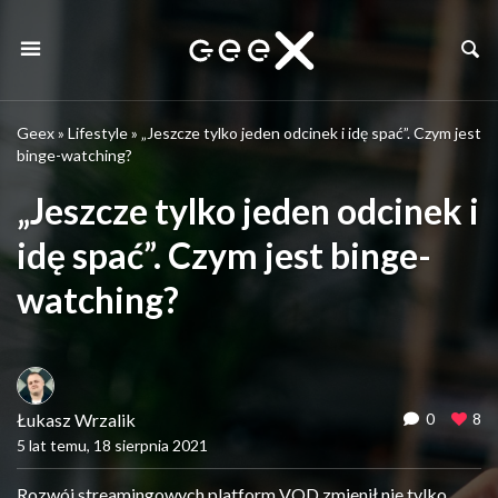
Geex
»
Lifestyle
»
„Jeszcze tylko jeden odcinek i idę spać”. Czym jest
binge-watching?
„Jeszcze tylko jeden odcinek i
idę spać”. Czym jest binge-
watching?
Łukasz Wrzalik
0
8
5 lat temu, 18 sierpnia 2021
Rozwój streamingowych platform VOD zmienił nie tylko