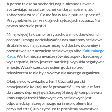
A potem ta osoba odchodzi, nagle, niespodziewanie,
zostawiając na szafce nocnej kartkę z napisem: „do
zobaczenia za rok”. Co można w takiej sytuacji poczuć?
Przygnębienie, żal, w skrajnych sytuacjach rozpacz. Na
pewno poczucie pustki.
Mniej więcej tak samo (przy zachowaniu odpowiednich
proporcji) mogą oddziaływać na nas maratony serialowe.
Brutalnie odcinając nasze mózgi od dostaw dopaminy i
pozostawiając z uczuciem serialowego albo
Kulturalnego
Kaca
. Warto mieć na uwadze również aspekt fizycznego
wyczerpania, który jeszcze bardziej uwypukla negatywne
emocje. Wszak sześć czy osiem godzin przed
telewizorem to nie byle wyczyn dla naszego organizmu.
Okej, ale co w związku z tym? Cóż, taki gorzki
emocjonalnie koktajl może prowadzić – i to nie jest żart –
do stanów depresyjnych. Szczególnie, gdy kompulsywna
konsumpcja treści filmowych czy serialowych jest
odpowiedzią naszego mózgu na inne problemy (na
przykład stres) lub czymś, co te problemy nawarstwia