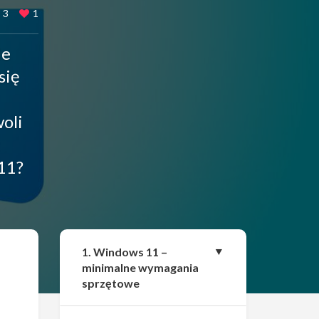
3
1
ie
się
oli
11?
Udostępnij
1. Windows 11 –
minimalne wymagania
sprzętowe