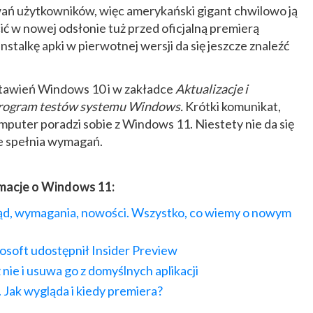
iwań użytkowników, więc amerykański gigant chwilowo ją
ć w nowej odsłonie tuż przed oficjalną premierą
stalkę apki w pierwotnej wersji da się jeszcze znaleźć
stawień Windows 10 i w zakładce
Aktualizacje i
rogram testów systemu Windows.
Krótki komunikat,
komputer poradzi sobie z Windows 11. Niestety nie da się
ie spełnia wymagań.
macje o Windows 11:
ąd, wymagania, nowości. Wszystko, co wiemy o nowym
soft udostępnił Insider Preview
nie i usuwa go z domyślnych aplikacji
Jak wygląda i kiedy premiera?