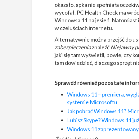
okazało, apka nie spełniała oczek
wycofał. PC Health Check ma wróci
Windowsa 11 na jesień. Natomiast in
w czeluściach internetu.
Alternatywnie można przejść do u
zabezpieczenia
znaleźć
Niejawny p
jaki się tam wyświetli, powie, czy 
tam dowiedzieć, dlaczego sprzęt n
Sprawdź również pozostałe infor
Windows 11 – premiera, wygl
systemie Microsoftu
Jak pobrać Windows 11? Micro
Lubisz Skype? Windows 11 już 
Windows 11 zaprezentowany. 