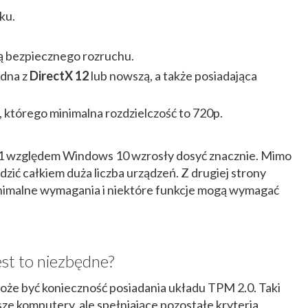
ku.
 bezpiecznego rozruchu.
odna z
DirectX 12
lub nowszą, a także posiadająca
, którego minimalna rozdzielczość to 720p.
 względem Windows 10 wzrosły dosyć znacznie. Mimo
zić całkiem duża liczba urządzeń. Z drugiej strony
minimalne wymagania i niektóre funkcje mogą wymagać
jest to niezbędne?
że być konieczność posiadania układu TPM 2.0. Taki
e komputery, ale spełniające pozostałe kryteria.