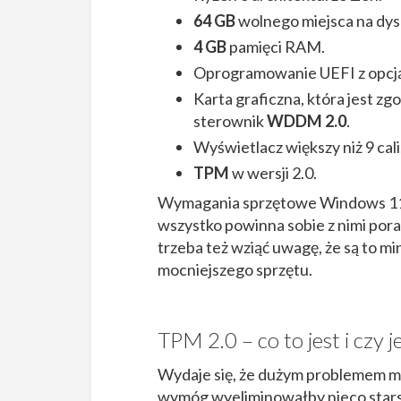
64 GB
wolnego miejsca na dys
4 GB
pamięci RAM.
Oprogramowanie UEFI z opcją
Karta graficzna, która jest zg
sterownik
WDDM 2.0
.
Wyświetlacz większy niż 9 cali
TPM
w wersji 2.0.
Wymagania sprzętowe Windows 11
wszystko powinna sobie z nimi porad
trzeba też wziąć uwagę, że są to 
mocniejszego sprzętu.
TPM 2.0 – co to jest i czy 
Wydaje się, że dużym problemem mo
wymóg wyeliminowałby nieco starsz