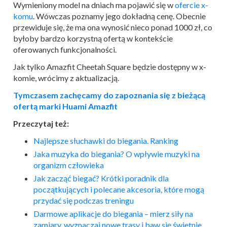
Wymieniony model na dniach
ma pojawić się w
ofercie x-
komu
. Wówczas poznamy jego dokładną cenę.
Obecnie
przewiduje się, że ma ona wynosić nieco ponad 1000 zł, co
byłoby bardzo korzystną ofertą w kontekście
oferowanych funkcjonalności.
Jak tylko Amazfit Cheetah Square będzie dostępny w x-
komie, wrócimy z aktualizacją.
Tymczasem zachęcamy do zapoznania się z bieżącą
ofertą marki Huami Amazfit
Przeczytaj też:
Najlepsze słuchawki do
bieg
ania. Ranking
Jaka muzyka do
bieg
ania? O wpływie muzyki na
organizm człowieka
Jak zacząć
bieg
ać? Krótki poradnik dla
początkujących i polecane akcesoria, które mogą
przydać się podczas treningu
Darmowe aplikacje do
bieg
ania – mierz siły na
zamiary, wyznaczaj nowe trasy i baw się świetnie