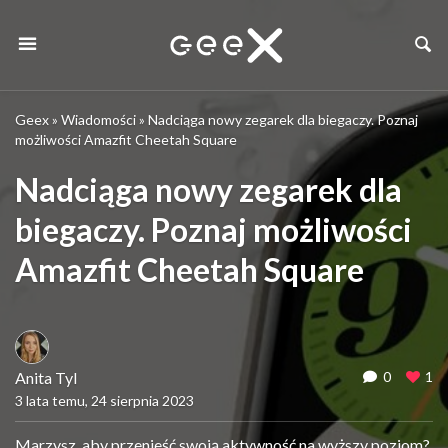
Geex
»
Wiadomości
»
Nadciąga nowy zegarek dla biegaczy. Poznaj
możliwości Amazfit Cheetah Square
Nadciąga nowy zegarek dla
biegaczy. Poznaj możliwości
Amazfit Cheetah Square
Anita Tyl
0
1
3 lata temu, 24 sierpnia 2023
Marzysz, aby przenieść swoją aktywność na wyższy poziom?