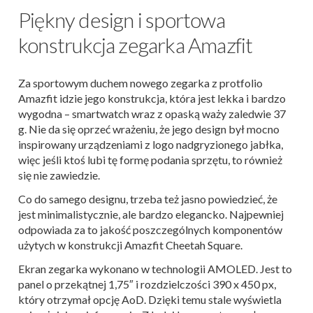
Piękny design i sportowa
konstrukcja zegarka Amazfit
Za sportowym duchem nowego zegarka z protfolio
Amazfit idzie jego konstrukcja, która jest lekka i bardzo
wygodna – smartwatch wraz z opaską waży zaledwie 37
g. Nie da się oprzeć wrażeniu, że jego design był mocno
inspirowany urządzeniami z logo nadgryzionego jabłka,
więc jeśli ktoś lubi tę formę podania sprzętu, to również
się nie zawiedzie.
Co do samego designu, trzeba też jasno powiedzieć, że
jest minimalistycznie, ale bardzo elegancko. Najpewniej
odpowiada za to jakość poszczególnych komponentów
użytych w konstrukcji Amazfit Cheetah Square.
Ekran zegarka wykonano w technologii AMOLED. Jest to
panel o przekątnej 1,75″ i rozdzielczości 390 x 450 px,
który otrzymał opcję AoD. Dzięki temu stale wyświetla