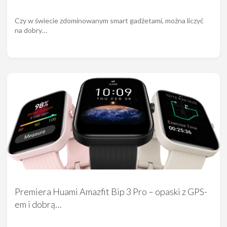
Czy w świecie zdominowanym smart gadżetami, można liczyć
na dobry…
Premiera Huami Amazfit Bip 3 Pro – opaski z GPS-
em i dobrą…