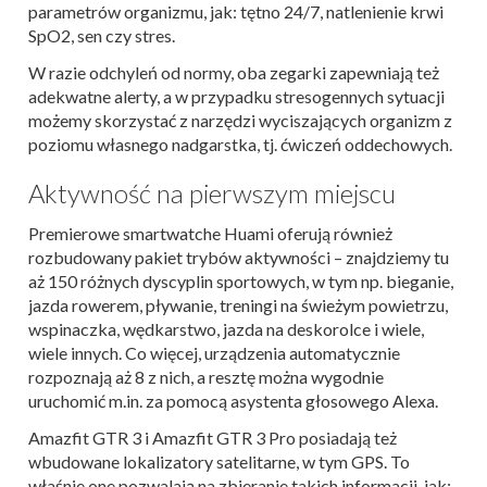
parametrów organizmu, jak: tętno 24/7, natlenienie krwi
SpO2, sen czy stres.
W razie odchyleń od normy, oba zegarki zapewniają też
adekwatne alerty, a w przypadku stresogennych sytuacji
możemy skorzystać z narzędzi wyciszających organizm z
poziomu własnego nadgarstka, tj. ćwiczeń oddechowych.
Aktywność na pierwszym miejscu
Premierowe smartwatche Huami oferują również
rozbudowany pakiet trybów aktywności – znajdziemy tu
aż 150 różnych dyscyplin sportowych, w tym np. bieganie,
jazda rowerem, pływanie, treningi na świeżym powietrzu,
wspinaczka, wędkarstwo, jazda na deskorolce i wiele,
wiele innych. Co więcej, urządzenia automatycznie
rozpoznają aż 8 z nich, a resztę można wygodnie
uruchomić m.in. za pomocą asystenta głosowego Alexa.
Amazfit GTR 3 i Amazfit GTR 3 Pro posiadają też
wbudowane lokalizatory satelitarne, w tym GPS. To
właśnie one pozwalają na zbieranie takich informacji, jak: