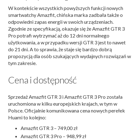
W kontekście wszystkich powyższych funkcji nowych
smartwatchy Amazfit, chińska marka zadbała także o
odpowiedni zapas energii w swoich urządzeniach.
Zgodnie ze specyfikacją, okazuje się że Amazfit GTR 3
Pro potrafi wytrzymać aż do 12 dni normalnego
użytkowania, a w przypadku wersji GTR 3 jest to nawet
do 21 dni. A to sprawia, że staje się bardzo dobrą
propozycją dla osób szukających wydajnych rozwiązań w
tym zakresie.
Cena i dostępność
Sprzedaż Amazfit GTR 3 i Amazfit GTR 3 Pro została
uruchomiona w kilku europejskich krajach, w tym w
Polsce. Oficjalnie komunikowana cena nowych perełek
Huami to kolejno:
Amazfit GTR 3 – 749,00 zł
Amazfit GTR 3 Pro – 948,99 zł