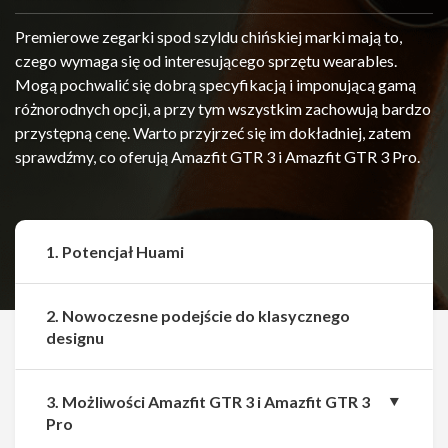
Premierowe zegarki spod szyldu chińskiej marki mają to,
czego wymaga się od interesującego sprzętu wearables.
Mogą pochwalić się dobrą specyfikacją i imponującą gamą
różnorodnych opcji, a przy tym wszystkim zachowują bardzo
przystępną cenę. Warto przyjrzeć się im dokładniej, zatem
sprawdźmy, co oferują Amazfit GTR 3 i Amazfit GTR 3 Pro.
1. Potencjał Huami
2. Nowoczesne podejście do klasycznego
designu
3. Możliwości Amazfit GTR 3 i Amazfit GTR 3
Pro