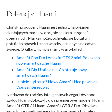
Potencjał Huami
Chiński producent Huami jest jedną z najprężniej
działających marek w obrębie sektora urządzeń
ubieralnych. Marka może pochwalić się bogatym
potrfiolio opasek i smartwatchy, cenionych na całym
świecie. O kilku z nich pisaliśmy w artykułach:
Amazfit Pop Pro i Amazfit GTS 2 mini. Pokazano
nowe smartwatche Huami
Amazfit Bip U oficjalnie. Co oferuje nowy
smartwatch Huami?
Lubicie styl retro? Nowy Amazfit Neo powinien
Was zainteresować
Niedawno do rodziny inteligentnych zegarków spod
szyldu Huami dołączyły dwa premierowe modele: Huami
Amazfit GTR 3 i Huami Amazfit GTR 3 Pro.
Obydwa
zegarki zaprojektowane są w klasycznym stylu, ale z