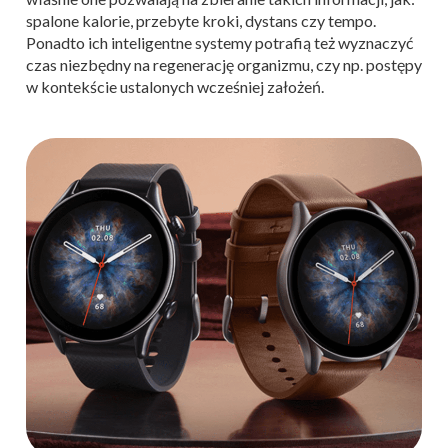
spalone kalorie, przebyte kroki, dystans czy tempo.
Ponadto ich inteligentne systemy potrafią też wyznaczyć
czas niezbędny na regenerację organizmu, czy np. postępy
w kontekście ustalonych wcześniej założeń.