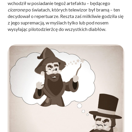
wchodził w posiadanie tegoż artefaktu – będącego
cicerone
po światach, których telewizor był bramą – ten
decydował o repertuarze. Reszta zaś milkliwie godziła się
z jego supremacją, w myślach tylko lub pod nosem
wysyłając pilotodzierżcę do wszystkich diabłów.