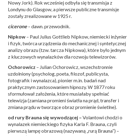
Nowy Jork). Rok wcześniej odbyła się transmisja z
Londynu do Glasgow, a pierwsze publiczne transmisje
zostały zrealizowane w 1925 r.
cicerone
– dawn. przewodnik.
Nipkow
– Paul Julius Gottlieb Nipkow, niemiecki inżynier
i fizyk, twórca urządzenia do mechanicznej i syntetycznej
analizy obrazu (tzw. tarcza Nipkowa), które było jednym
z kluczowych wynalazków dla rozwoju telewizorów.
Ochorowicz
– Julian Ochorowicz, wszechstronnie
uzdolniony (psycholog, poeta, filozof, publicysta,
fotografik i wynalazca), pionier m.in. badań nad
praktycznym zastosowaniem hipnozy. W 1877 roku
sformułował założenia, które musiałaby spełniać
telewizja (zamiana promieni światła na prąd, transfer i
zmiana prądu w tworzące obraz promienie świetlne).
od rury Brauna się wywodzącej –
Volantowi chodzi o
wynalazek niemieckiego fizyka Karla F. Brauna, czyli
pierwszą lampę obrazową (nazywaną „rurą Brauna”) –