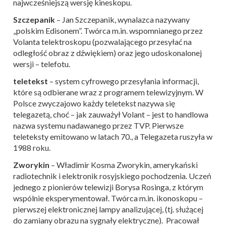
najwcześniejszą wersję kineskopu.
Szczepanik
– Jan Szczepanik, wynalazca nazywany
„polskim Edisonem”. Twórca m.in. wspomnianego przez
Volanta telektroskopu (pozwalającego przesyłać na
odległość obraz z dźwiękiem) oraz jego udoskonalonej
wersji – telefotu.
teletekst
– system cyfrowego przesyłania informacji,
które są odbierane wraz z programem telewizyjnym. W
Polsce zwyczajowo każdy teletekst nazywa się
telegazetą, choć – jak zauważył Volant – jest to handlowa
nazwa systemu nadawanego przez TVP. Pierwsze
teleteksty emitowano w latach 70., a Telegazeta ruszyła w
1988 roku.
Zworykin
– Władimir Kosma Zworykin, amerykański
radiotechnik i elektronik rosyjskiego pochodzenia. Uczeń
jednego z pionierów telewizji Borysa Rosinga, z którym
wspólnie eksperymentował. Twórca m.in. ikonoskopu –
pierwszej elektronicznej lampy analizującej, (tj. służącej
do zamiany obrazu na sygnały elektryczne). Pracował