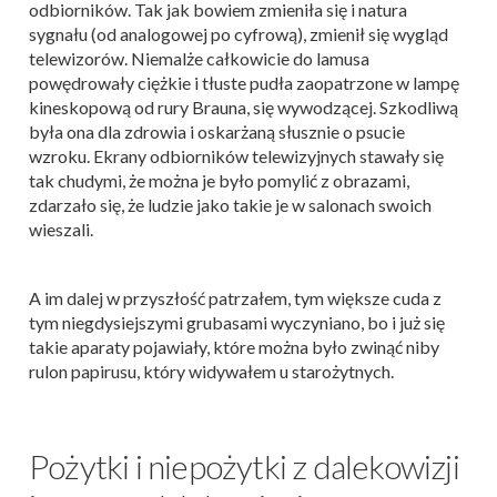
odbiorników. Tak jak bowiem zmieniła się i natura
sygnału (od analogowej po cyfrową), zmienił się wygląd
telewizorów. Niemalże całkowicie do lamusa
powędrowały ciężkie i tłuste pudła zaopatrzone w lampę
kineskopową od rury Brauna, się wywodzącej. Szkodliwą
była ona dla zdrowia i oskarżaną słusznie o psucie
wzroku. Ekrany odbiorników telewizyjnych stawały się
tak chudymi, że można je było pomylić z obrazami,
zdarzało się, że ludzie jako takie je w salonach swoich
wieszali.
A im dalej w przyszłość patrzałem, tym większe cuda z
tym niegdysiejszymi grubasami wyczyniano, bo i już się
takie aparaty pojawiały, które można było zwinąć niby
rulon papirusu, który widywałem u starożytnych.
Pożytki i niepożytki z dalekowizji