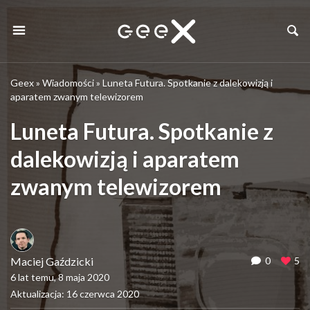
Geex
»
Wiadomości
»
Luneta Futura. Spotkanie z dalekowizją i
aparatem zwanym telewizorem
Luneta Futura. Spotkanie z
dalekowizją i aparatem
zwanym telewizorem
Maciej Gaździcki
0
5
6 lat temu, 8 maja 2020
Aktualizacja: 16 czerwca 2020