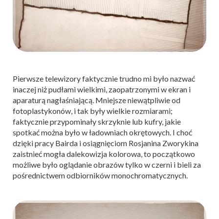
Pierwsze telewizory faktycznie trudno mi było nazwać
inaczej niż pudłami wielkimi, zaopatrzonymi w ekran i
aparaturą nagłaśniającą. Mniejsze niewątpliwie od
fotoplastykonów, i tak były wielkie rozmiarami;
faktycznie przypominały skrzyknie lub kufry, jakie
spotkać można było w ładowniach okrętowych. I choć
dzięki pracy Bairda i osiągnięciom Rosjanina Zworykina
zaistnieć mogła dalekowizja kolorowa, to początkowo
możliwe było oglądanie obrazów tylko w czerni i bieli za
pośrednictwem odbiorników monochromatycznych.