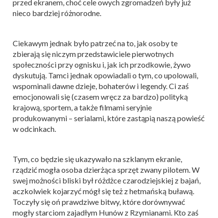
przed ekranem, choć cele owych zgromadzeń były już
nieco bardziej różnorodne.
Ciekawym jednak było patrzeć na to, jak osoby te
zbierają się niczym przedstawiciele pierwotnych
społeczności przy ognisku i, jak ich przodkowie, żywo
dyskutują. Tamci jednak opowiadali o tym, co upolowali,
wspominali dawne dzieje, bohaterów i legendy. Ci zaś
emocjonowali się (czasem wręcz za bardzo) polityką
krajową, sportem, a także filmami seryjnie
produkowanymi – serialami, które zastąpią naszą powieść
w odcinkach.
Tym, co będzie się ukazywało na szklanym ekranie,
rządzić mogła osoba dzierżąca sprzęt zwany pilotem. W
swej możności bliski był różdżce czarodziejskiej z bajań,
aczkolwiek kojarzyć mógł się też z hetmańską buławą.
Toczyły się oń prawdziwe bitwy, które dorównywać
mogły starciom zajadłym Hunów z Rzymianami. Kto zaś