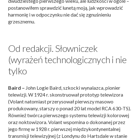
dwudziestego pierwszego wieku, ale ludzkości w ogóle –
postanowiłem sprawdzić lunetą moją, jak wprowadzić
harmonię i w odpoczynku nie dać się zgnuśnieniu
grzesznemu.
Od redakcji. Słowniczek
(wyrażeń technologicznych i nie
tylko
Baird –
John Logie Baird, szkocki wynalazca, pionier
telewizji. W 1924 r. skonstruował prototyp telewizora
(Volant natomiast przerysował pierwszy masowo
produkowany, starszy o ponad 20 lat model RCA 630-TS).
Również twórca pierwszego systemu telewizji kolorowej
oraz noktowizora. Volant wspomina o dokonanej przez
jego firmę w 1928 r. pierwszej międzykontynentalnej
transmisji telewizyjnej (z Londynu do Hartsdale w stanie