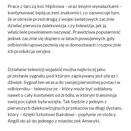
Prace z tarczą kol. Nipkowa – oraz innymi wynalazkami –
kontynuować będą uczeni znakomici, co zaowocuje tym,
że w okresie przed drugą z wojen światowych zacznie
działać pierwsza dalekowizja, czy telewizja, jak ją
właściwie powinienem nazywać. Prawdziwa popularność
jednak zacznie się dopiero w latach powojennych, gdy
odbiorniki upowszechnią się w domostwach i rozpocznie
ich produkcja seryjna.
Działanie telewizji wyjaśnić można najkrócej jako
przesłanie sygnału, pod którym zapisywany jest obraz i
dźwięk. Sygnał ten wraca do swojej pierwotnej postaci w
odbiorniku – telewizorze – który może być oddalony
nawet o cały kontynent od źródła, w którym transmisja
swój początek była wzięła. Tak będzie z jednym z
pierwszych dalekowizyjnych przekazów na długi dystans,
który – dzięki Szkotowi Bairdowi – popłynie ze stolicy
Anglii do aż do jednego z miasteczek Ameryki.