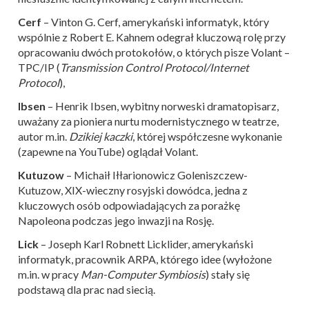
Cerf
– Vinton G. Cerf, amerykański informatyk, który
wspólnie z Robert E. Kahnem odegrał kluczową rolę przy
opracowaniu dwóch protokołów, o których pisze Volant –
TPC/IP (
Transmission Control Protocol/Internet
Protocol
),
Ibsen
– Henrik Ibsen, wybitny norweski dramatopisarz,
uważany za pioniera nurtu modernistycznego w teatrze,
autor m.in.
Dzikiej kaczki
, której współczesne wykonanie
(zapewne na YouTube) oglądał Volant.
Kutuzow
– Michaił Iłłarionowicz Goleniszczew-
Kutuzow, XIX-wieczny rosyjski dowódca, jedna z
kluczowych osób odpowiadających za porażkę
Napoleona podczas jego inwazji na Rosję.
Lick
– Joseph Karl Robnett Licklider, amerykański
informatyk, pracownik ARPA, którego idee (wyłożone
m.in. w pracy
Man-Computer Symbiosis
) stały się
podstawą dla prac nad siecią.