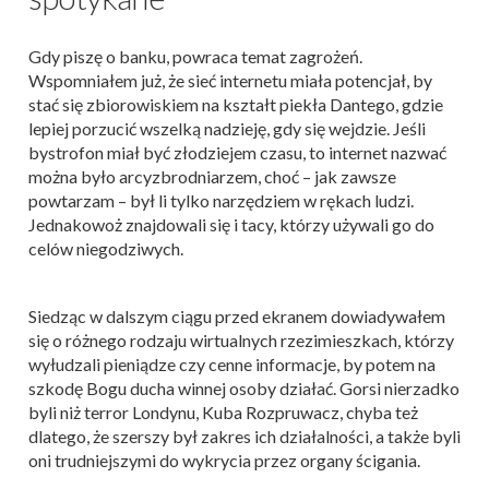
Gdy piszę o banku, powraca temat zagrożeń.
Wspomniałem już, że sieć internetu miała potencjał, by
stać się zbiorowiskiem na kształt piekła Dantego, gdzie
lepiej porzucić wszelką nadzieję, gdy się wejdzie. Jeśli
bystrofon miał być złodziejem czasu, to internet nazwać
można było arcyzbrodniarzem, choć – jak zawsze
powtarzam – był li tylko narzędziem w rękach ludzi.
Jednakowoż znajdowali się i tacy, którzy używali go do
celów niegodziwych.
Siedząc w dalszym ciągu przed ekranem dowiadywałem
się o różnego rodzaju wirtualnych rzezimieszkach, którzy
wyłudzali pieniądze czy cenne informacje, by potem na
szkodę Bogu ducha winnej osoby działać. Gorsi nierzadko
byli niż terror Londynu, Kuba Rozpruwacz, chyba też
dlatego, że szerszy był zakres ich działalności, a także byli
oni trudniejszymi do wykrycia przez organy ścigania.