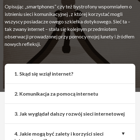
Opisując „smartphones” czy też bystrofony wspomniałem o
istnieniu sieci komunikacyjnej , z której korzystać mogli
wszyscy posiadacze owego szkiełka dotykowego. Sieć ta –
tak zwany internet – stała się kolejnym przedmiotem
obserwacji prowadzonej przy pomocy mojej lunety i źródłem
nowych refleksji.
1. Skąd się wziął internet?
2. Komunikacja za pomocą internetu
3. Jak wyglądał dalszy rozwój sieci internetowej
4. Jakie mogą być zalety i korzyści sieci