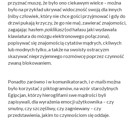
przyznać muszę, że było ono ciekawym wielce – można
było na przykład ukrywać widoczność swoją dla innych
(niby człowiek, który nie chce gości przyjmować i gdy do
drzwi pukają krzyczy, że go nie ma), zawierać znajomości,
zagajając hasłem
poklikasz
(od hałasu jaki wydawała
klawiatura do mózgu elektronowego połączona),
popisywać się znajomością cytatów mądrych, ckliwych
lub modnych tylko, a także na swoisty ostracyzm
skazywać nieprzyjemnego rozmówcę poprzez czynność
zwaną blokowaniem.
Ponadto zarówno i w komunikatorach, i
e-mails
można
było korzystać z piktogramów, na wzór starożytnych
Egipcjan, którzy hieroglifami swe mądrości byli
zapisywali, dla wyrażenia emocji użytkownika – czy
smutny, czy szczęśliwy, czy zagniewany – czy
przedstawienia, jakim to czynnościom się oddaje.