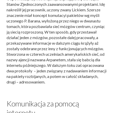
Stanów Zjednoczonych zaawansowanymi projektami. Idę
nakreślił jej pracownik, uczony zwany Lickiem. Szersze
znaczenie miał koncept komutacyi pakietów wg myśli
uczonego P. Barana, wyłożoną przez niego w dwunastu
tomach, która pozbawiała sieć mózgów centrum, czyniąc
ją siecią rozproszoną. W ten sposób, gdy przestawał
działać jeden z mózgów, pozostałe dalej pracowały, a
przekazywane informacje w dalszym ciągu krążyły aż
zostały odebrane przez inny z funkcjonujących mózgów.
Stworzona w czterech uczelniach amerykańskich sieć, od
nazwy ajencji nazwana Arpanetem, stała się babcią dla
internetu późniejszego. W dalszym toku zaś opracowana
dwa protokoły – jeden związany z nadawaniem informacji
na pakiety rozbijanych, a potem w całość składanych,
drugi – adresowaniem.
Komunikacja za pomocą
internetu