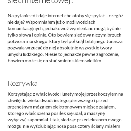
Na pytanie cóż daje internet chciałoby się spytać – czegóż
nie daje? Wspomniałem już o możliwościach
komunikacyjnych, jednakowoż wymieniane mogą być nie
tylko słowa i opinie. Oto bowiem sieć owa niczym brzuch
potwora morskiego, który był połknął biblijnego Jonasza
pozwala wrzucać do niej absolutnie wszystkie twory
umysłu ludzkiego. Niesie to jednakże pewne zagrożenie,
bowiem może się on stać śmietniskiem wielkim.
Rozrywka
Korzystając z właściwości lunety mojej przeskoczyłem na
chwilę do wieku dwudziestego pierwszego i przed
przenośnym mózgiem elektronowym miejsce zająłem,
którego właściciel na posiłek się udał, a maszynę
wyłączyć zapomniał. I tak, siedząc przed ekranem owego
mózgu, nie wyściubiając nosa posa cztery ściany, miałem