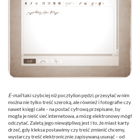
E-mail
taki szybciej niż pocztylion pędzi, przesyłać w nim
można nie tylko treść szeroką, ale również i fotografie czy
nawet księgi całe – na postać cyfrową przepisane, by
mogła je nieść sieć internetowa, a mózg elektronowy mógł
odczytać. Zaletą jego niewątpliwą jest i to, że miast karty
drzeć, gdy kleksa postawimy czy treść zmienić chcemy,
wystarczy treść elektronicznie zapisywaną usunąć – od