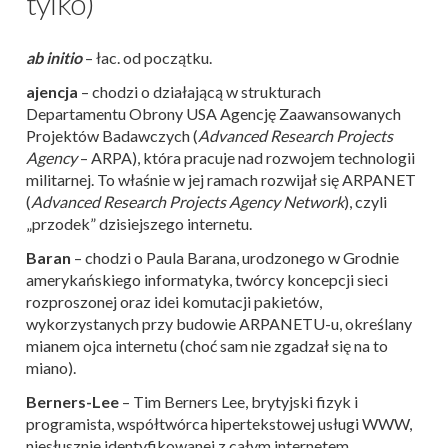
tylko)
ab initio
– łac. od początku.
ajencja
– chodzi o działającą w strukturach
Departamentu Obrony USA Agencję Zaawansowanych
Projektów Badawczych (
Advanced Research Projects
Agency
– ARPA), która pracuje nad rozwojem technologii
militarnej. To właśnie w jej ramach rozwijał się ARPANET
(
Advanced Research Projects Agency Network
), czyli
„przodek” dzisiejszego internetu.
Baran
– chodzi o Paula Barana, urodzonego w Grodnie
amerykańskiego informatyka, twórcy koncepcji sieci
rozproszonej oraz idei komutacji pakietów,
wykorzystanych przy budowie ARPANETU-u, określany
mianem ojca internetu (choć sam nie zgadzał się na to
miano).
Berners-Lee
– Tim Berners Lee, brytyjski fizyk i
programista, współtwórca hipertekstowej usługi WWW,
niesłusznie identyfikowanej z całym internetem.