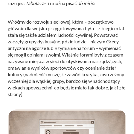
razu jest
tabula rasa
i można pisać
ab initio
.
Wróćmy do rozwoju sieci owej, która – początkowo
głównie dla wojska przygotowywana była – z biegiem lat
stała się także udziałem ludności cywilnej. Powstawać
zaczęły grupy dyskusyjne, gdzie ludzie – niczym Grecy
antyczni na agorze lub Rzymianie na forum – wymieniać
się mogli opiniami swoimi. Właśnie forami były z czasem
nazywane miejsca w sieci do utyskiwania na rządzących,
omawianie wyników sportowców czy ocenianie dzieł
kultury (nadmienić muszę, że zawód krytyka, zastrzeżony
wcześniej dla wąskiej grupy, bardzo się w nadchodzący
wiekach upowszechni, co będzie miało tak dobre, jak i złe
strony).