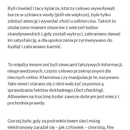
Byli również i tacy kpiarze, którzy celowo wywoływali
burze w szklance wody (jeśli nie większe), byle tylko
zdobyć atencję i wywołać złość u odbiorców. Takich to
obdarzono mianem stworów z wierzeń ludów
skandynawskich i, gdy zostali wykryci, zabraniano dawać
im satysfakcję, a dla upokorzenia przyrównywano do
bydląt i zabraniano karmić.
To między innymi oni byli siewcami fałszywych informacji,
niesprawdzonych, często celowo przekręconymi dla
niecnych celów. Kłamstwa czy manipulacje te, nazywano
fake news
i starano się z nimi walczyć za pomocą
sprawdzania faktów dokładnego (
fact checking
).
Albowiem na truciznę bzdur zawsze dobrym jest miecz i
pochodnia prawdy.
Gorzej było, gdy za pośrednictwem sieci mózg
elektronowy zarażał się – jak człowiek – chorobą. Nie