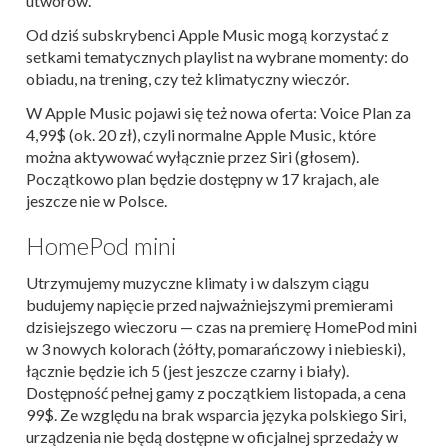
utworów.
Od dziś subskrybenci Apple Music mogą korzystać z
setkami tematycznych playlist na wybrane momenty: do
obiadu, na trening, czy też klimatyczny wieczór.
W Apple Music pojawi się też nowa oferta: Voice Plan za
4,99$ (ok. 20 zł), czyli normalne Apple Music, które
można aktywować wyłącznie przez Siri (głosem).
Początkowo plan będzie dostępny w 17 krajach, ale
jeszcze nie w Polsce.
HomePod mini
Utrzymujemy muzyczne klimaty i w dalszym ciągu
budujemy napięcie przed najważniejszymi premierami
dzisiejszego wieczoru — czas na premierę HomePod mini
w 3 nowych kolorach (żółty, pomarańczowy i niebieski),
łącznie będzie ich 5 (jest jeszcze czarny i biały).
Dostępność pełnej gamy z początkiem listopada, a cena
99$. Ze względu na brak wsparcia języka polskiego Siri,
urządzenia nie będą dostępne w oficjalnej sprzedaży w