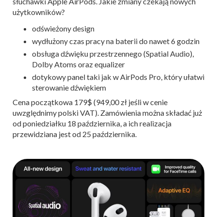
słuchawki Apple AirPods. Jakie zmiany czekają nowych
użytkowników?
odświeżony design
wydłużony czas pracy na baterii do nawet 6 godzin
obsługa dźwięku przestrzennego (Spatial Audio),
Dolby Atoms oraz equalizer
dotykowy panel taki jak w AirPods Pro, który ułatwi
sterowanie dźwiękiem
Cena początkowa 179$ (949,00 zł jeśli w cenie
uwzględnimy polski VAT). Zamówienia można składać już
od poniedziałku 18 października, a ich realizacja
przewidziana jest od 25 października.