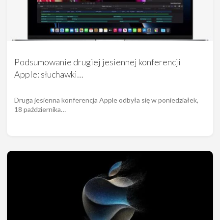
Podsumowanie drugiej jesiennej konferencji
Apple: słuchawki…
Druga jesienna konferencja Apple odbyła się w poniedziałek,
18 października…