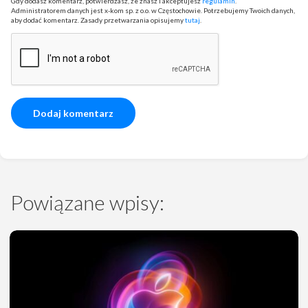
Gdy dodasz komentarz, potwierdzasz, że znasz i akceptujesz
regulamin
.
Administratorem danych jest x-kom sp. z o.o. w Częstochowie. Potrzebujemy Twoich danych,
aby dodać komentarz. Zasady przetwarzania opisujemy
tutaj
.
Powiązane wpisy: