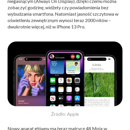
niegasnącym (Always On Display), dzięki czemu można
zobaczyć godzinę, widżety czy powiadomienia bez
wybudzania smartfona. Natomiast jasność szczytowa w
oświetleniu zewnętrznym wynosi teraz 2000 nitów –
dwukrotnie więcej, niż w iPhone 13 Pro.
Źródło: Apple
Nowy aparat główny ma teraz matrycę 48 Mpix w