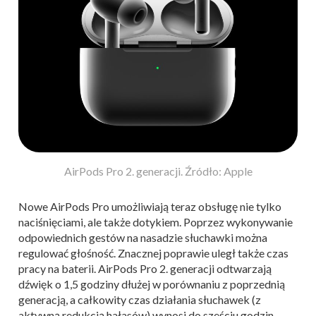
AirPods Pro 2. generacji. Źródło: Apple
Nowe AirPods Pro umożliwiają teraz obsługę nie tylko
naciśnięciami, ale także dotykiem. Poprzez wykonywanie
odpowiednich gestów na nasadzie słuchawki można
regulować głośność. Znacznej poprawie uległ także czas
pracy na baterii. AirPods Pro 2. generacji odtwarzają
dźwięk o 1,5 godziny dłużej w porównaniu z poprzednią
generacją, a całkowity czas działania słuchawek (z
aktywną redukcją hałasów) wynosi do sześciu godzin.