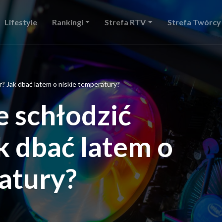
Lifestyle
Rankingi
Strefa RTV
Strefa Twórcy
? Jak dbać latem o niskie temperatury?
e schłodzić
k dbać latem o
atury?