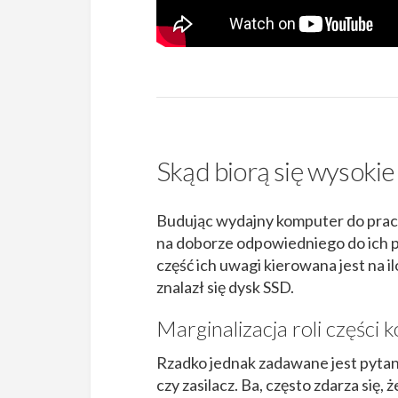
Skąd biorą się wysoki
Budując wydajny komputer do pracy 
na doborze odpowiedniego do ich po
część ich uwagi kierowana jest na i
znalazł się dysk SSD.
Marginalizacja roli częśc
Rzadko jednak zadawane jest pyta
czy zasilacz. Ba, często zdarza się