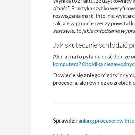
Wynika to z faktu, że użytkownicy k
działa”
. Praktyka szybko weryfikow
rozwiązania marki Intel nie wystar
tak, ale w gruncie rzeczy powstał ko
zestawie, to jakie chłodzenie wybra
Jak skutecznie schłodzić p
Akurat na to pytanie dość dobrze 
komputera? Oto kilka niezawodnyc
Dowiecie się z niego między innym
procesora, ale również co zrobić ki
Sprawdź:
ranking procesorów Inte