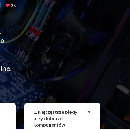
0
26
,
to
alne
Udostępnij
1. Najczęstsze błędy
przy doborze
komponentów