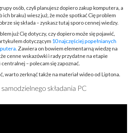
 grupy osób, czyli planujesz dopiero zakup komputera, a
 ich braku) wiesz już, że może spotkać Cię problem
brze się składa – zyskasz tutaj sporo cennej wiedzy.
blem już Cię dotyczy, czy dopiero może się pojawić,
z artykułem dotyczącym
10 najczęściej popełnianych
putera.
Zawiera on bowiem elementarną wiedzę na
że cenne wskazówki i rady przydatne na etapie
centralnej – polecam się zapoznać.
tać, warto zerknąć także na materiał wideo od Liptona.
 samodzielnego składania PC