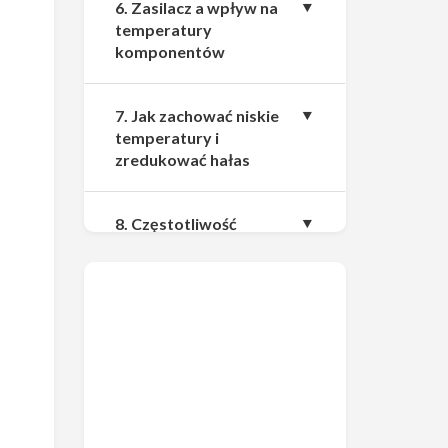
6. Zasilacz a wpływ na
temperatury
komponentów
7. Jak zachować niskie
temperatury i
zredukować hałas
8. Częstotliwość
sprzątania
9. Przeraża Cię wizja
doboru komponentów i
ustawiania PC?
Odpowiedzią jest G4M3R z
procesorem Intela