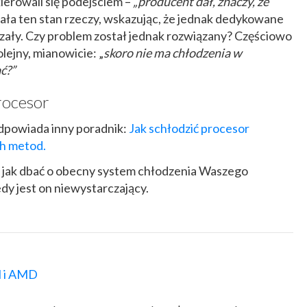
ierowali się podejściem –
„producent dał, znaczy, że
ała ten stan rzeczy, wskazując, że jednak dedykowane
czały. Czy problem został jednak rozwiązany? Częściowo
lejny, mianowicie: „
skoro nie ma chłodzenia w
ć?”
rocesor
odpowiada inny poradnik:
Jak schłodzić procesor
h metod.
i, jak dbać o obecny system chłodzenia Waszego
edy jest on niewystarczający.
l i AMD