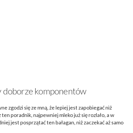
zy doborze komponentów
 zgodzi się ze mną, że lepiej jest zapobiegać niż
 ten poradnik, najpewniej mleko już się rozlało, a w
niej jest posprzątać ten bałagan, niż zaczekać aż samo