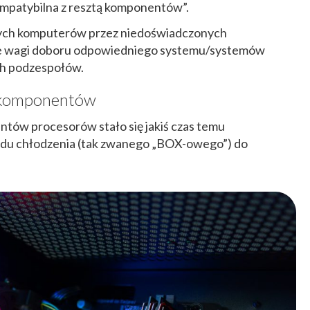
 kompatybilna z resztą komponentów”.
ych komputerów przez niedoświadczonych
ie wagi doboru odpowiedniego systemu/systemów
ch podzespołów.
 komponentów
tów procesorów stało się jakiś czas temu
u chłodzenia (tak zwanego „BOX-owego”) do