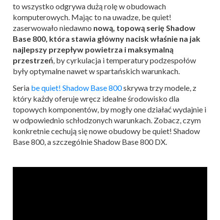
to wszystko odgrywa dużą rolę w obudowach
komputerowych. Mając to na uwadze, be quiet!
zaserwowało niedawno
nową, topową serię Shadow
Base 800, która stawia główny nacisk właśnie na jak
najlepszy przepływ powietrza i maksymalną
przestrzeń
, by cyrkulacja i temperatury podzespołów
były optymalne nawet w spartańskich warunkach.
Seria
be quiet! Shadow Base 800
skrywa trzy modele, z
który każdy oferuje wręcz idealne środowisko dla
topowych komponentów, by mogły one działać wydajnie i
w odpowiednio schłodzonych warunkach. Zobacz, czym
konkretnie cechują się nowe obudowy be quiet! Shadow
Base 800, a szczególnie Shadow Base 800 DX.