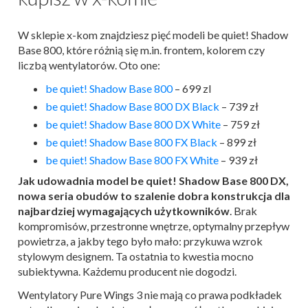
W sklepie x-kom znajdziesz pięć modeli be quiet! Shadow
Base 800, które różnią się m.in. frontem, kolorem czy
liczbą wentylatorów. Oto one:
be quiet! Shadow Base 800
– 699 zl
be quiet! Shadow Base 800 DX Black
– 739 zł
be quiet! Shadow Base 800 DX White
– 759 zł
be quiet! Shadow Base 800 FX Black
– 899 zł
be quiet! Shadow Base 800 FX White
– 939 zł
Jak udowadnia model be quiet! Shadow Base 800 DX,
nowa seria obudów to szalenie dobra konstrukcja dla
najbardziej wymagających użytkowników
. Brak
kompromisów, przestronne wnętrze, optymalny przepływ
powietrza, a jakby tego było mało: przykuwa wzrok
stylowym designem. Ta ostatnia to kwestia mocno
subiektywna. Każdemu producent nie dogodzi.
Wentylatory Pure Wings 3 nie mają co prawa podkładek