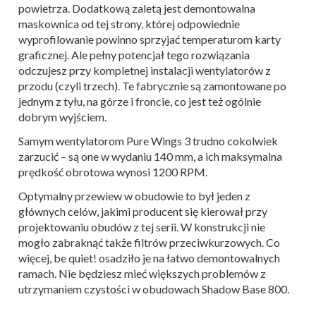
powietrza. Dodatkową zaletą jest demontowalna
maskownica od tej strony, której odpowiednie
wyprofilowanie powinno sprzyjać temperaturom karty
graficznej. Ale pełny potencjał tego rozwiązania
odczujesz przy kompletnej instalacji wentylatorów z
przodu (czyli trzech). Te fabrycznie są zamontowane po
jednym z tyłu, na górze i froncie, co jest też ogólnie
dobrym wyjściem.
Samym wentylatorom Pure Wings 3 trudno cokolwiek
zarzucić – są one w wydaniu 140 mm, a ich maksymalna
prędkość obrotowa wynosi 1200 RPM.
Optymalny przewiew w obudowie to był jeden z
głównych celów, jakimi producent się kierował przy
projektowaniu obudów z tej serii. W konstrukcji nie
mogło zabraknąć także filtrów przeciwkurzowych. Co
więcej, be quiet! osadziło je na łatwo demontowalnych
ramach. Nie będziesz mieć większych problemów z
utrzymaniem czystości w obudowach Shadow Base 800.