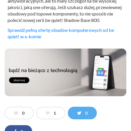
antywibracyjnych, ale to mały szczegół na tle wysokiej
jakości, jaką one oferują. Jeśli szukasz dużej, przewiewnej
obudowy pod topowe komponenty, to nie sposób nie
polecić nowej serii be quiet! Shadow Base 800.
Sprawdź pełną ofertę obudów komputerowych od be
quiet! w x-komie
0
1
0