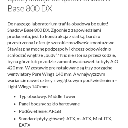
Base 800 DX
Do naszego laboratorium trafiła obudowa be quiet!
Shadow Base 800 DX. Zgodnie z zapowiedziami
producenta, jest to konstrukcja z siatką, bardzo
przestrzenna i oferuje szerokie możliwości montażowe.
Stawiasz na mocne podzespoły i chcesz odpowiednio
schłodzić wnętrze „budy”? Nic nie stoi na przeszkodzie,
by na górze lub przodzie zamontować nawet kobyły AiO
420 mm. W zestawie preinstalowane są trzy porządne
wentylatory Pure Wings 140 mm. A w najwyższym
wariancie nawet cztery z wyjątkowym podświetleniem –
Light Wings 140 mm.
Typ obudowy: Middle Tower
Panel boczny: szkło hartowane
Podświetlenie: ARGB
Standard płyty głównej: ATX, m-ATX, Mini-ITX,
EATX