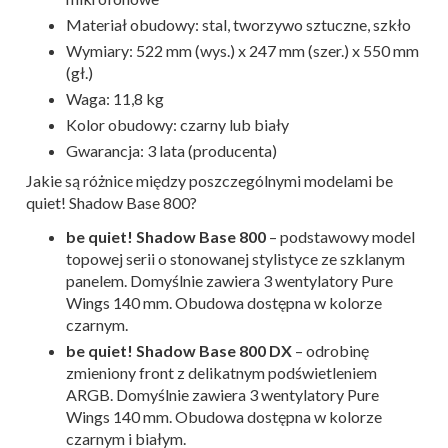
Materiał obudowy: stal, tworzywo sztuczne, szkło
Wymiary: 522 mm (wys.) x 247 mm (szer.) x 550 mm
(gł.)
Waga: 11,8 kg
Kolor obudowy: czarny lub biały
Gwarancja: 3 lata (producenta)
Jakie są różnice między poszczególnymi modelami be
quiet! Shadow Base 800?
be quiet! Shadow Base 800
– podstawowy model
topowej serii o stonowanej stylistyce ze szklanym
panelem. Domyślnie zawiera 3 wentylatory Pure
Wings 140 mm. Obudowa dostępna w kolorze
czarnym.
be quiet! Shadow Base 800 DX
– odrobinę
zmieniony front z delikatnym podświetleniem
ARGB. Domyślnie zawiera 3 wentylatory Pure
Wings 140 mm. Obudowa dostępna w kolorze
czarnym i białym.