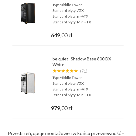
Typ:
Middle Tower
Standard płyty:
ATX
Standard płyty:
m-ATX
Standard płyty:
Mini-ITX
649,00 zł
be quiet! Shadow Base 800 DX
White
★★★★★★
(71)
Typ:
Middle Tower
Standard płyty:
ATX
Standard płyty:
m-ATX
Standard płyty:
Mini-ITX
979,00 zł
Przestrzeń, opcje montażowe i w końcu przewiewność –