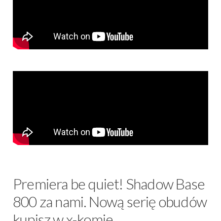
Premiera be quiet! Shadow Base
800 za nami. Nową serię obudów
kupisz w x-komie