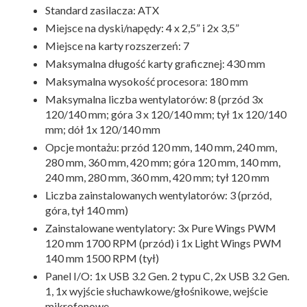
Standard zasilacza: ATX
Miejsce na dyski/napędy: 4 x 2,5” i 2x 3,5”
Miejsce na karty rozszerzeń: 7
Maksymalna długość karty graficznej: 430 mm
Maksymalna wysokość procesora: 180 mm
Maksymalna liczba wentylatorów: 8 (przód 3x
120/140 mm; góra 3 x 120/140 mm; tył 1x 120/140
mm; dół 1x 120/140 mm
Opcje montażu: przód 120 mm, 140 mm, 240 mm,
280 mm, 360 mm, 420 mm; góra 120 mm, 140 mm,
240 mm, 280 mm, 360 mm, 420 mm; tył 120 mm
Liczba zainstalowanych wentylatorów: 3 (przód,
góra, tył 140 mm)
Zainstalowane wentylatory: 3x Pure Wings PWM
120 mm 1700 RPM (przód) i 1x Light Wings PWM
140 mm 1500 RPM (tył)
Panel I/O: 1x USB 3.2 Gen. 2 typu C, 2x USB 3.2 Gen.
1, 1x wyjście słuchawkowe/głośnikowe, wejście
mikrofonowe