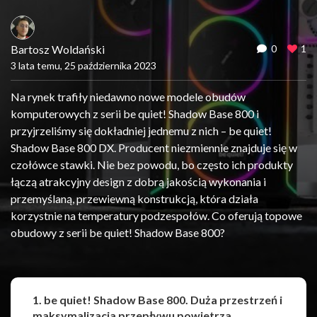
Bartosz Woldański
0
1
3 lata temu, 25 października 2023
Na rynek trafiły niedawno nowe modele obudów
komputerowych z serii be quiet! Shadow Base 800 i
przyjrzeliśmy się dokładniej jednemu z nich – be quiet!
Shadow Base 800 DX. Producent niezmiennie znajduje się w
czołówce stawki. Nie bez powodu, bo często ich produkty
łączą atrakcyjny design z dobrą jakością wykonania i
przemyślaną, przewiewną konstrukcją, która działa
korzystnie na temperatury podzespołów. Co oferują topowe
obudowy z serii be quiet! Shadow Base 800?
1. be quiet! Shadow Base 800. Duża przestrzeń i
maksymalizacja przepływu powietrza