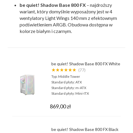
be quiet! Shadow Base 800 FX
– najdroższy
wariant, który domyślnie wyposażony jest w 4
wentylatory Light Wings 140 mm z efektownym
podświetleniem ARGB. Obudowa dostępna w
kolorze białym i czarnym.
be quiet! Shadow Base 800 FX White
★★★★★★
(77)
Typ:
Middle Tower
Standard płyty:
ATX
Standard płyty:
m-ATX
Standard płyty:
Mini-ITX
869,00 zł
be quiet! Shadow Base 800 FX Black