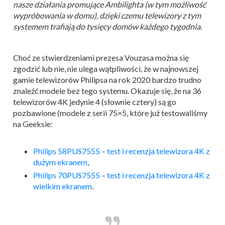
nasze działania promujące Ambilighta (w tym możliwość
wypróbowania w domu), dzięki czemu telewizory z tym
systemem trafiają do tysięcy domów każdego tygodnia
.
Choć ze stwierdzeniami prezesa Vouzasa można się
zgodzić lub nie, nie ulega wątpliwości, że w najnowszej
gamie telewizorów Philipsa na rok 2020 bardzo trudno
znaleźć modele bez tego systemu. Okazuje się, że na 36
telewizorów 4K jedynie 4 (słownie cztery) są go
pozbawione (modele z serii 75×5, które już testowaliśmy
na Geeksie:
Philips 58PUS7555 – test i recenzja telewizora 4K z
dużym ekranem
,
Philips 70PUS7555 – test i recenzja telewizora 4K z
wielkim ekranem
.