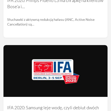
IFA 2020: Philips Fidelio L3 ma chrapkę na klientów
Bose’a i…
Słuchawki z aktywną redukcją hałasu (ANC, Active Noise
Cancellation) są…
IFA 2020: Samsung leje wodę, czyli debiut dwóch