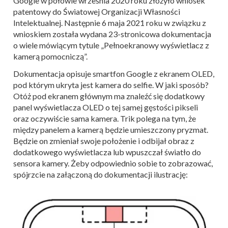
Google w połowie września 2020 roku złożyło wniosek
patentowy do Światowej Organizacji Własności
Intelektualnej. Następnie 6 maja 2021 roku w związku z
wnioskiem została wydana 23-stronicowa dokumentacja
o wiele mówiącym tytule „Pełnoekranowy wyświetlacz z
kamerą pomocniczą”.
Dokumentacja opisuje smartfon Google z ekranem OLED,
pod którym ukryta jest kamera do selfie. W jaki sposób?
Otóż pod ekranem głównym ma znaleźć się dodatkowy
panel wyświetlacza OLED o tej samej gęstości pikseli
oraz oczywiście sama kamera. Trik polega na tym, że
między panelem a kamerą będzie umieszczony pryzmat.
Będzie on zmieniał swoje położenie i odbijał obraz z
dodatkowego wyświetlacza lub wpuszczał światło do
sensora kamery. Żeby odpowiednio sobie to zobrazować,
spójrzcie na załączoną do dokumentacji ilustrację: