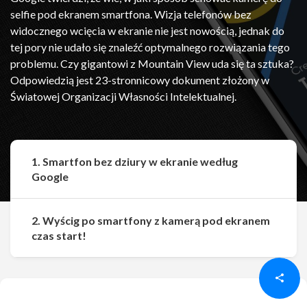
selfie pod ekranem smartfona. Wizja telefonów bez
widocznego wcięcia w ekranie nie jest nowością, jednak do
tej pory nie udało się znaleźć optymalnego rozwiązania tego
problemu. Czy gigantowi z Mountain View uda się ta sztuka?
Odpowiedzią jest 23-stronnicowy dokument złożony w
Światowej Organizacji Własności Intelektualnej.
1. Smartfon bez dziury w ekranie według
Google
2. Wyścig po smartfony z kamerą pod ekranem
Udostępnij
Udostępnij
czas start!