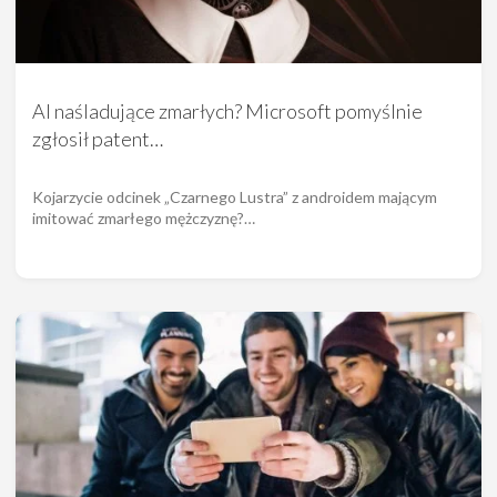
AI naśladujące zmarłych? Microsoft pomyślnie
zgłosił patent…
Kojarzycie odcinek „Czarnego Lustra” z androidem mającym
imitować zmarłego mężczyznę?…