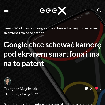
Geex
»
Wiadomości
»
Google chce schować kamerę pod ekranem
smartfona i ma na to patent
Google chce schować kamerę
pod ekranem smartfona i ma
na to patent
Grzegorz Majchrzak
0
3
5 lat temu, 24 maja 2021
Google twierdzi, że wie, w jaki sposób schować kamerę do