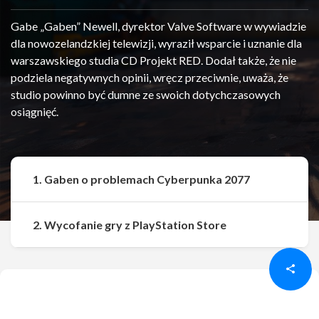
Gabe „Gaben” Newell, dyrektor Valve Software w wywiadzie
dla nowozelandzkiej telewizji, wyraził wsparcie i uznanie dla
warszawskiego studia CD Projekt RED. Dodał także, że nie
podziela negatywnych opinii, wręcz przeciwnie, uważa, że
studio powinno być dumne ze swoich dotychczasowych
osiągnięć.
1. Gaben o problemach Cyberpunka 2077
Udostępnij
Udostępnij
2. Wycofanie gry z PlayStation Store