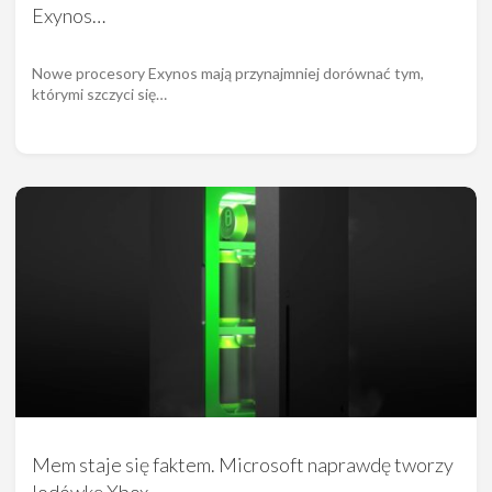
Exynos…
Nowe procesory Exynos mają przynajmniej dorównać tym,
którymi szczyci się…
Mem staje się faktem. Microsoft naprawdę tworzy
lodówkę Xbox…