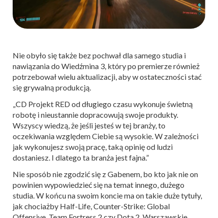
Nie obyło się także bez pochwał dla samego studia i
nawiązania do Wiedźmina 3, który po premierze również
potrzebował wielu aktualizacji, aby w ostateczności stać
się grywalną produkcją.
„CD Projekt RED od długiego czasu wykonuje świetną
robotę i nieustannie dopracowują swoje produkty.
Wszyscy wiedzą, że jeśli jesteś w tej branży, to
oczekiwania względem Ciebie są wysokie. W zależności
jak wykonujesz swoją pracę, taką opinię od ludzi
dostaniesz. I dlatego ta branża jest fajna.”
Nie sposób nie zgodzić się z Gabenem, bo kto jak nie on
powinien wypowiedzieć się na temat innego, dużego
studia. W końcu na swoim koncie ma on takie duże tytuły,
jak chociażby Half-Life, Counter-Strike: Global
Offensive, Team Fortress 2 czy Dota 2. Warszawskie