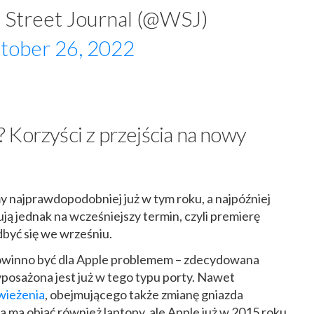
 Street Journal (@WSJ)
tober 26, 2022
 Korzyści z przejścia na nowy
 najprawdopodobniej już w tym roku, a najpóźniej
ją jednak na wcześniejszy termin, czyli premierę
być się we wrześniu.
powinno być dla Apple problemem – zdecydowana
osażona jest już w tego typu porty. Nawet
wieżenia
, obejmującego także zmianę gniazda
 ma objąć również laptopy, ale Apple już w 2015 roku