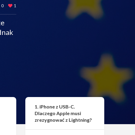
0
1
ze
ednak
Udostępnij
1. iPhone z USB-C.
Dlaczego Apple musi
zrezygnować z Lightning?