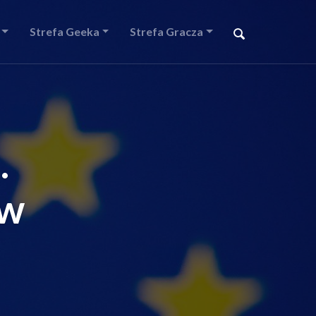
Strefa Geeka
Strefa Gracza
.
ów