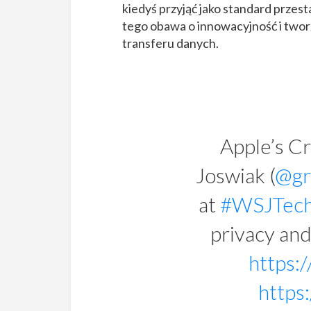
kiedyś przyjąć jako standard prze
tego obawa o innowacyjność i twor
transferu danych.
Apple’s Cr
Joswiak (
@gr
at
#WSJTech
privacy and
https:
https