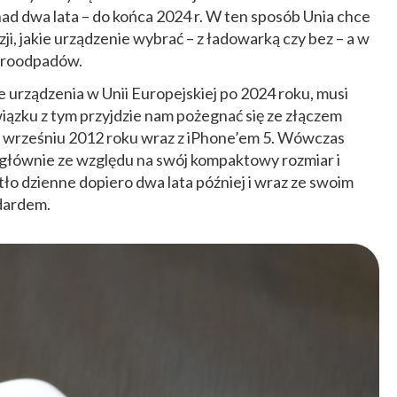
ad dwa lata – do końca 2024 r. W ten sposób Unia chce
ji, jakie urządzenie wybrać – z ładowarką czy bez – a w
ktroodpadów.
 urządzenia w Unii Europejskiej po 2024 roku, musi
iązku z tym przyjdzie nam pożegnać się ze złączem
e wrześniu 2012 roku wraz z iPhone’em 5. Wówczas
 głównie ze względu na swój kompaktowy rozmiar i
ło dzienne dopiero dwa lata później i wraz ze swoim
dardem.