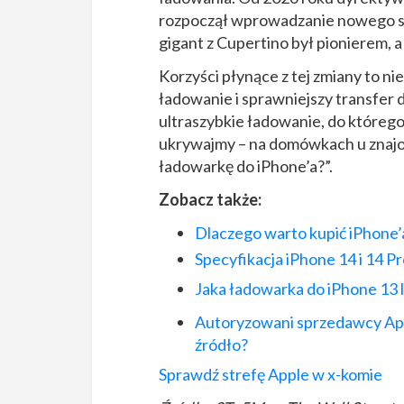
rozpoczął wprowadzanie nowego 
gigant z Cupertino był pionierem, 
Korzyści płynące z tej zmiany to nie
ładowanie i sprawniejszy transfer 
ultraszybkie ładowanie, do którego
ukrywajmy – na domówkach u znajom
ładowarkę do iPhone’a?”.
Zobacz także:
Dlaczego warto kupić iPhone’
Specyfikacja iPhone 14 i 14 P
Jaka ładowarka do
iPhone
13 
Autoryzowani sprzedawcy App
źródło?
Sprawdź strefę Apple w x-komie