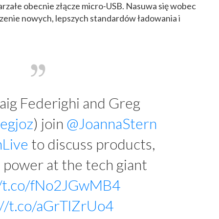
starzałe obecnie złącze micro-USB. Nasuwa się wobec
zenie nowych, lepszych standardów ładowania i
aig Federighi and Greg
egjoz
) join
@JoannaStern
Live
to discuss products,
 power at the tech giant
//t.co/fNo2JGwMB4
://t.co/aGrTlZrUo4