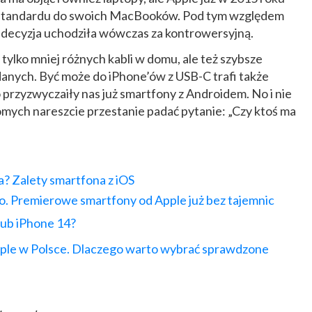
standardu do swoich MacBooków. Pod tym względem
a decyzja uchodziła wówczas za kontrowersyjną.
 tylko mniej różnych kabli w domu, ale też szybsze
danych. Być może do iPhone’ów z USB-C trafi także
 przyzwyczaiły nas już smartfony z Androidem. No i nie
ych nareszcie przestanie padać pytanie: „Czy ktoś ma
a? Zalety smartfona z iOS
ro. Premierowe smartfony od Apple już bez tajemnic
lub
iPhone
14?
le w Polsce. Dlaczego warto wybrać sprawdzone