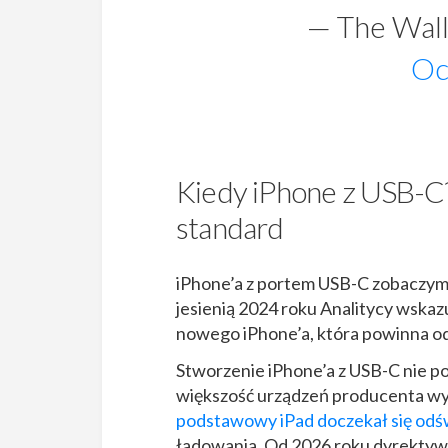
— The Wall
Oc
Kiedy iPhone z USB-C?
standard
iPhone’a z portem USB-C zobaczymy
jesienią 2024 roku Analitycy wskazu
nowego iPhone’a, która powinna od
Stworzenie iPhone’a z USB-C nie 
większość urządzeń producenta wyp
podstawowy iPad doczekał się odś
ładowania. Od 2026 roku dyrektywa