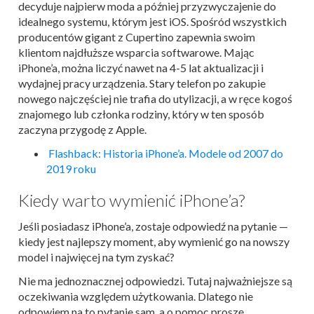
decyduje najpierw moda a później przyzwyczajenie do
idealnego systemu, którym jest iOS. Spośród wszystkich
producentów gigant z Cupertino zapewnia swoim
klientom najdłuższe wsparcia softwarowe. Mając
iPhone’a, można liczyć nawet na 4-5 lat aktualizacji i
wydajnej pracy urządzenia. Stary telefon po zakupie
nowego najczęściej nie trafia do utylizacji, a w ręce kogoś
znajomego lub członka rodziny, który w ten sposób
zaczyna przygodę z Apple.
Flashback: Historia iPhone’a. Modele od 2007 do
2019 roku
Kiedy warto wymienić iPhone’a?
Jeśli posiadasz iPhone’a, zostaje odpowiedź na pytanie —
kiedy jest najlepszy moment, aby wymienić go na nowszy
model i najwięcej na tym zyskać?
Nie ma jednoznacznej odpowiedzi. Tutaj najważniejsze są
oczekiwania względem użytkowania. Dlatego nie
odpowiem na to pytanie sam, a o pomoc proszę