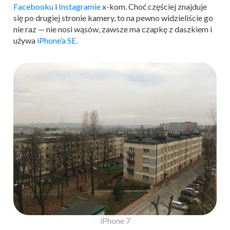
Facebooku
i
Instagramie
x-kom. Choć częściej znajduje
się po drugiej stronie kamery, to na pewno widzieliście go
nie raz — nie nosi wąsów, zawsze ma czapkę z daszkiem i
używa
iPhone’a SE.
iPhone 7