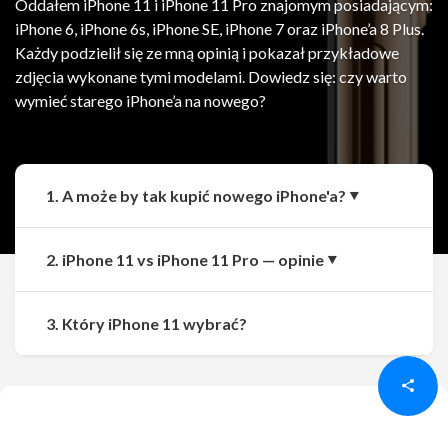
Oddałem iPhone 11 i iPhone 11 Pro znajomym posiadającym:
iPhone 6, iPhone 6s, iPhone SE, iPhone 7 oraz iPhone’a 8 Plus.
Każdy podzielił się ze mną opinią i pokazał przykładowe
zdjęcia wykonane tymi modelami. Dowiedz się: czy warto
wymieć starego iPhone’a na nowego?
1. A może by tak kupić nowego iPhone'a?
2. iPhone 11 vs iPhone 11 Pro — opinie
Udostępnij
Udostępnij
3. Który iPhone 11 wybrać?