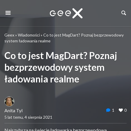
Geex
»
Wiadomości
»
Co to jest MagDart? Poznaj bezprzewodowy
system ładowania realme
Co to jest MagDart? Poznaj
bezprzewodowy system
ładowania realme
Anita Tyl
1
0
5 lat temu, 4 sierpnia 2021
Najszybsza na świecie ładowarka bezprzewodowa,