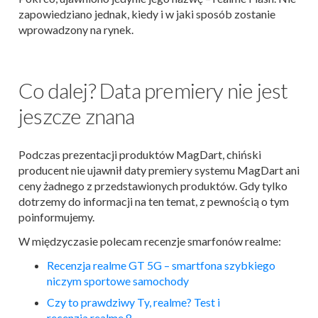
zapowiedziano jednak, kiedy i w jaki sposób zostanie
wprowadzony na rynek.
Co dalej? Data premiery nie jest
jeszcze znana
Podczas prezentacji produktów MagDart, chiński
producent nie ujawnił daty premiery systemu MagDart ani
ceny żadnego z przedstawionych produktów. Gdy tylko
dotrzemy do informacji na ten temat, z pewnością o tym
poinformujemy.
W międzyczasie polecam recenzje smarfonów realme:
Recenzja
realme
GT 5G – smartfona szybkiego
niczym sportowe samochody
Czy to prawdziwy Ty,
realme
? Test i
recenzja
realme
8