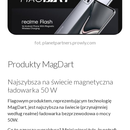
fot. planetpartners.prowly.com
Produkty MagDart
Najszybsza na świecie magnetyczna
ładowarka 50 W
Flagowym produktem, reprezentującym technologię
MagDart, jest najszybsza na świecie (przynajmniej
według realme) ładowarka bezprzewodowa o mocy
50W.
Co to oznacza w praktyce? Mniej więcej tyle, że potrafi