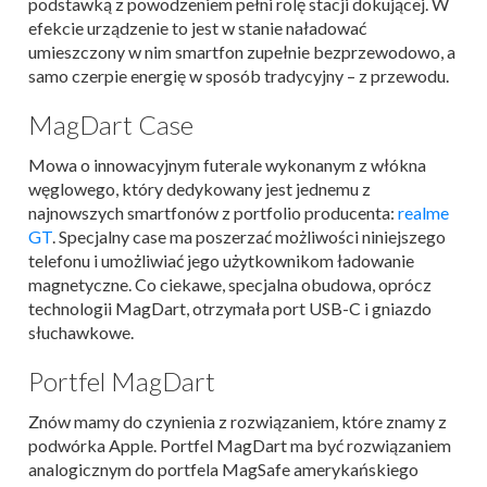
podstawką z powodzeniem pełni rolę stacji dokującej. W
efekcie urządzenie to jest w stanie naładować
umieszczony w nim smartfon zupełnie bezprzewodowo, a
samo czerpie energię w sposób tradycyjny – z przewodu.
MagDart Case
Mowa o innowacyjnym futerale wykonanym z włókna
węglowego, który dedykowany jest jednemu z
najnowszych smartfonów z portfolio producenta:
realme
GT
.
Specjalny case ma poszerzać możliwości niniejszego
telefonu i umożliwiać jego użytkownikom ładowanie
magnetyczne. Co ciekawe, specjalna obudowa, oprócz
technologii MagDart, otrzymała port USB-C i gniazdo
słuchawkowe.
Portfel MagDart
Znów mamy do czynienia z rozwiązaniem, które znamy z
podwórka Apple. Portfel MagDart ma być rozwiązaniem
analogicznym do portfela MagSafe amerykańskiego