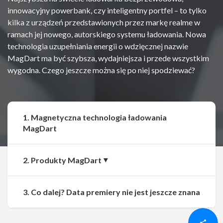
innowacyjny powerbank, czy inteligentny portfel – to tylko
kilka z urządzeń przedstawionych przez markę realme w
ramach jej nowego, autorskiego systemu ładowania. Nowa
technologia uzupełniania energii o wdzięcznej nazwie
MagDart ma być szybsza, wydajniejsza i przede wszystkim
wygodna. Czego jeszcze można się po niej spodziewać?
1. Magnetyczna technologia ładowania
MagDart
2. Produkty MagDart
Udostępnij
Udostępnij
3. Co dalej? Data premiery nie jest jeszcze znana