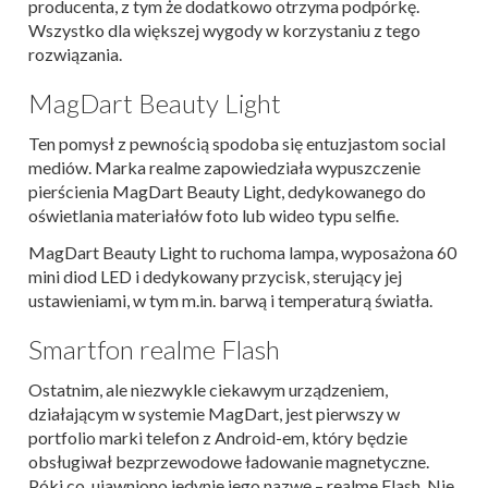
producenta, z tym że dodatkowo otrzyma podpórkę.
Wszystko dla większej wygody w korzystaniu z tego
rozwiązania.
MagDart Beauty Light
Ten pomysł z pewnością spodoba się entuzjastom social
mediów. Marka realme zapowiedziała wypuszczenie
pierścienia MagDart Beauty Light, dedykowanego do
oświetlania materiałów foto lub wideo typu selfie.
MagDart Beauty Light to ruchoma lampa, wyposażona 60
mini diod LED i dedykowany przycisk, sterujący jej
ustawieniami, w tym m.in. barwą i temperaturą światła.
Smartfon realme Flash
Ostatnim, ale niezwykle ciekawym urządzeniem,
działającym w systemie MagDart, jest pierwszy w
portfolio marki telefon z Android-em, który będzie
obsługiwał bezprzewodowe ładowanie magnetyczne.
Póki co, ujawniono jedynie jego nazwę – realme Flash. Nie