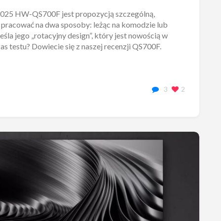
2025 HW-QS700F jest propozycją szczególną,
 pracować na dwa sposoby: leżąc na komodzie lub
śla jego „rotacyjny design”, który jest nowością w
zas testu? Dowiecie się z naszej recenzji QS700F.
3
2