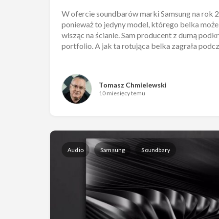
W ofercie soundbarów marki Samsung na rok 
ponieważ to jedyny model, którego belka może
wisząc na ścianie. Sam producent z dumą podkre
portfolio. A jak ta rotująca belka zagrała podc
Tomasz Chmielewski
10 miesięcy temu
Audio
Samsung
Soundbary