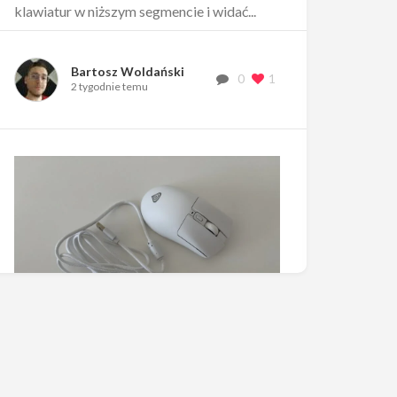
klawiatur w niższym segmencie i widać...
Bartosz Woldański
0
1
2 tygodnie temu
Test i recenzja Genesis