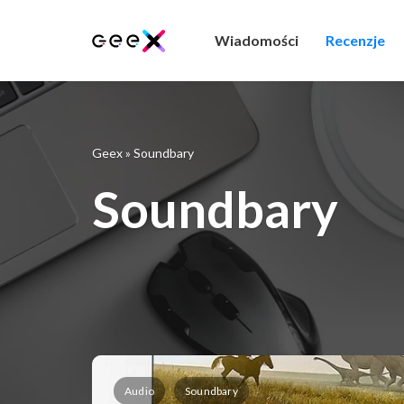
Wiadomości
Recenzje
Geex
»
Soundbary
Soundbary
Audio
Soundbary