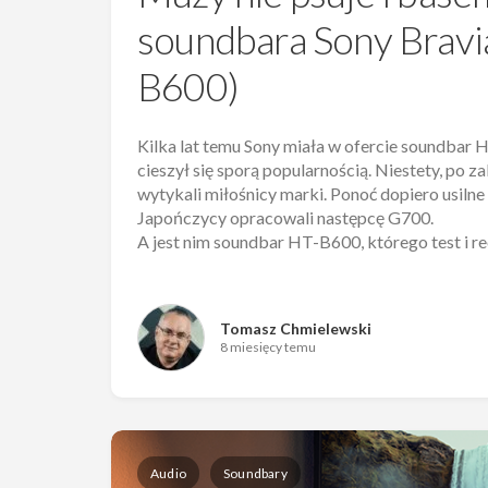
soundbara Sony Bravi
B600)
Kilka lat temu Sony miała w ofercie soundbar 
cieszył się sporą popularnością. Niestety, po z
wytykali miłośnicy marki. Ponoć dopiero usilne
Japończycy opracowali następcę G700.
A jest nim soundbar HT-B600, którego test i re
Tomasz Chmielewski
8 miesięcy temu
Audio
Soundbary