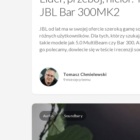
JBL Bar 300MK2
JBL od lat ma w swojej ofercie szeroką gamę s
różnych użytkowników. Dla tych, którzy szukają
takie modele jak 5.0 MultiBeam czy Bar 300. Ak
go polecamy, dowiecie się w teście i recenzji
Tomasz Chmielewski
9 miesięcy temu
Audio
Soundbary