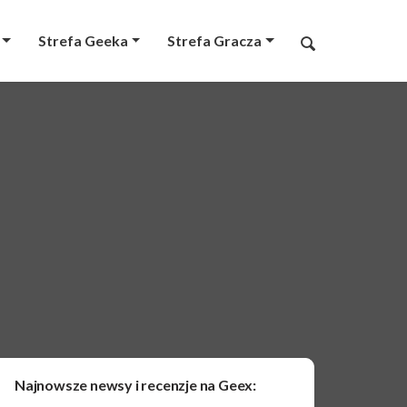
Strefa Geeka
Strefa Gracza
Najnowsze newsy i recenzje na Geex: