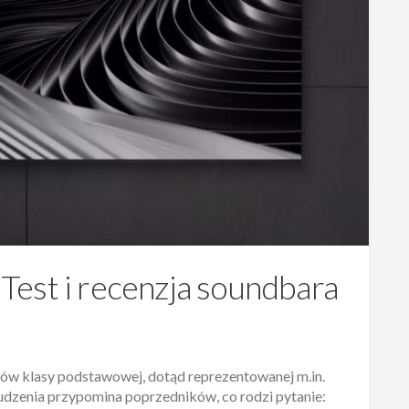
. Test i recenzja soundbara
ów klasy podstawowej, dotąd reprezentowanej m.in.
dzenia przypomina poprzedników, co rodzi pytanie: