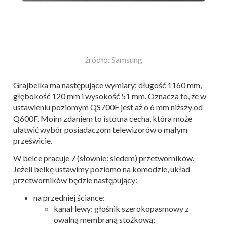
źródło: Samsung
Grajbelka ma następujące wymiary: długość 1160 mm,
głębokość 120 mm i wysokość 51 mm. Oznacza to, że w
ustawieniu poziomym QS700F jest aż o 6 mm niższy od
Q600F. Moim zdaniem to istotna cecha, która może
ułatwić wybór posiadaczom telewizorów o małym
prześwicie.
W belce pracuje 7 (słownie: siedem) przetworników.
Jeżeli belkę ustawimy poziomo na komodzie, układ
przetworników będzie następujący:
na przedniej ściance:
kanał lewy: głośnik szerokopasmowy z
owalną membraną stożkową;