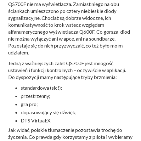
QS700F nie ma wyświetlacza. Zamiast niego na obu
ściankach umieszczono po cztery niebieskie diody
sygnalizacyjne. Chociaż są dobrze widoczne, ich
komunikatywność to krok wstecz względem
alfanumerycznego wyświetlacza Q600F. Co gorsza, diod
nie można wyłączyć ani w apce, ani na soundbarze.
Pozostaje się do nich przyzwyczaić, co też było moim
udziałem.
Jedną z ważniejszych zalet QS700F jest mnogość
ustawień i funkcji kontrolnych – oczywiście w aplikacji.
Do dyspozycji mamy następujące tryby brzmienia:
standardowa (sic!);
przestrzenny;
gra pro;
dopasowujący się dźwięk;
DTS Virtual:X.
Jak widać, polskie tłumaczenie pozostawia trochę do
życzenia. Co prawda gdy korzystamy z pilota i wybieramy