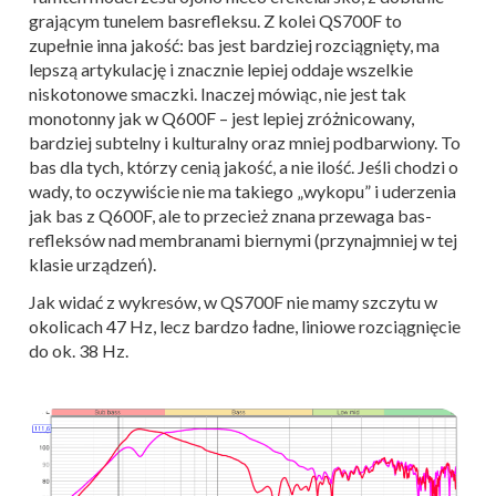
grającym tunelem basrefleksu. Z kolei QS700F to
zupełnie inna jakość: bas jest bardziej rozciągnięty, ma
lepszą artykulację i znacznie lepiej oddaje wszelkie
niskotonowe smaczki. Inaczej mówiąc, nie jest tak
monotonny jak w Q600F – jest lepiej zróżnicowany,
bardziej subtelny i kulturalny oraz mniej podbarwiony. To
bas dla tych, którzy cenią jakość, a nie ilość. Jeśli chodzi o
wady, to oczywiście nie ma takiego „wykopu” i uderzenia
jak bas z Q600F, ale to przecież znana przewaga bas-
refleksów nad membranami biernymi (przynajmniej w tej
klasie urządzeń).
Jak widać z wykresów, w QS700F nie mamy szczytu w
okolicach 47 Hz, lecz bardzo ładne, liniowe rozciągnięcie
do ok. 38 Hz.