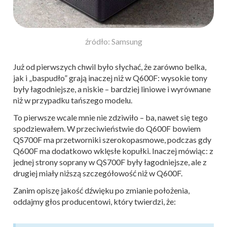
źródło: Samsung
Już od pierwszych chwil było słychać, że zarówno belka,
jak i „baspudło” grają inaczej niż w Q600F: wysokie tony
były łagodniejsze, a niskie – bardziej liniowe i wyrównane
niż w przypadku tańszego modelu.
To pierwsze wcale mnie nie zdziwiło – ba, nawet się tego
spodziewałem. W przeciwieństwie do Q600F bowiem
QS700F ma przetworniki szerokopasmowe, podczas gdy
Q600F ma dodatkowo wklęsłe kopułki. Inaczej mówiąc: z
jednej strony soprany w QS700F były łagodniejsze, ale z
drugiej miały niższą szczegółowość niż w Q600F.
Zanim opiszę jakość dźwięku po zmianie położenia,
oddajmy głos producentowi, który twierdzi, że: