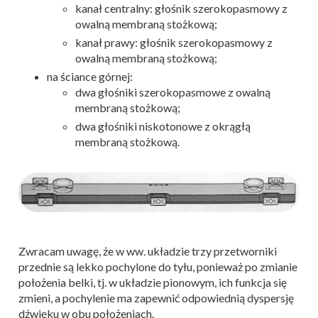
kanał centralny: głośnik szerokopasmowy z
owalną membraną stożkową;
kanał prawy: głośnik szerokopasmowy z
owalną membraną stożkową;
na ściance górnej:
dwa głośniki szerokopasmowe z owalną
membraną stożkową;
dwa głośniki niskotonowe z okrągłą
membraną stożkową.
Zwracam uwagę, że w ww. układzie trzy przetworniki
przednie są lekko pochylone do tyłu, ponieważ po zmianie
położenia belki, tj. w układzie pionowym, ich funkcja się
zmieni, a pochylenie ma zapewnić odpowiednią dyspersję
dźwięku w obu położeniach.