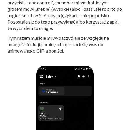
przycisk „tone control”, soundbar miłym kobiecym
głosem mówi „treble” (wysokie) albo „bass”, ale robi to po
angielsku lub w 5–6 innych językach – nie po polsku.
Pozostaje się do tego przywyknąć albo korzystać z apki.
Ja wybrałem to drugie.
Tym razem musicie mi wybaczyć, ale ze względu na
mnogość funkcji pominę ich opis i odeślę Was do
animowanego GIF-a poniżej.