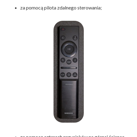
za pomocą pilota zdalnego sterowania;
za pomocą czterech przycisków na górnej ściance