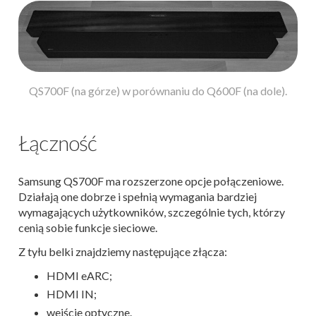
QS700F (na górze) w porównaniu do Q600F (na dole).
Łączność
Samsung QS700F ma rozszerzone opcje połączeniowe.
Działają one dobrze i spełnią wymagania bardziej
wymagających użytkowników, szczególnie tych, którzy
cenią sobie funkcje sieciowe.
Z tyłu belki znajdziemy następujące złącza:
HDMI eARC;
HDMI IN;
wejście optyczne.