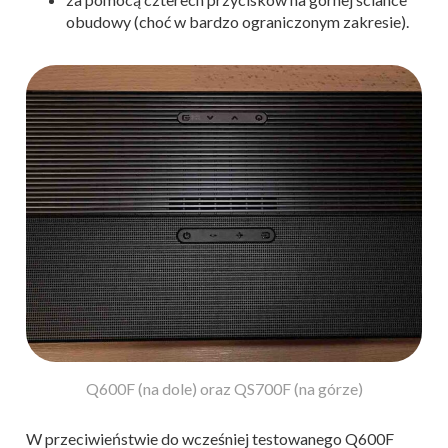
obudowy (choć w bardzo ograniczonym zakresie).
Q600F (na dole) oraz QS700F (na górze)
W przeciwieństwie do wcześniej testowanego Q600F