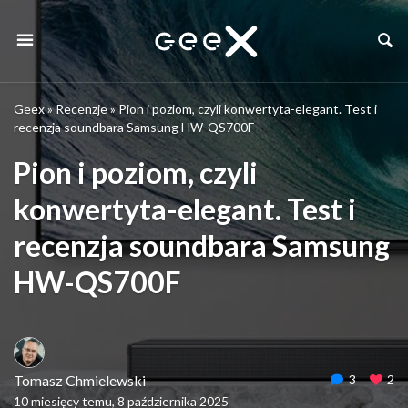
Geex
»
Recenzje
»
Pion i poziom, czyli konwertyta-elegant. Test i
recenzja soundbara Samsung HW-QS700F
Pion i poziom, czyli
konwertyta-elegant. Test i
recenzja soundbara Samsung
HW-QS700F
Tomasz Chmielewski
3
2
10 miesięcy temu, 8 października 2025