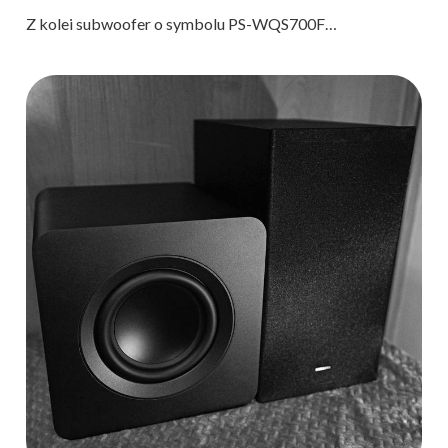
Z kolei subwoofer o symbolu PS-WQS700F…