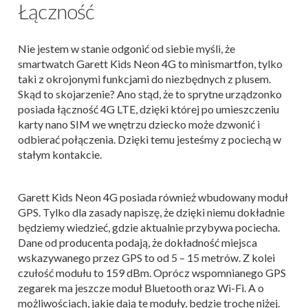
Łączność
Nie jestem w stanie odgonić od siebie myśli, że
smartwatch Garett Kids Neon 4G to minismartfon, tylko
taki z okrojonymi funkcjami do niezbędnych z plusem.
Skąd to skojarzenie? Ano stąd, że to sprytne urządzonko
posiada łączność 4G LTE, dzięki której po umieszczeniu
karty nano SIM we wnętrzu dziecko może dzwonić i
odbierać połączenia. Dzięki temu jesteśmy z pociechą w
stałym kontakcie.
Garett Kids Neon 4G posiada również wbudowany moduł
GPS. Tylko dla zasady napiszę, że dzięki niemu dokładnie
będziemy wiedzieć, gdzie aktualnie przybywa pociecha.
Dane od producenta podają, że dokładność miejsca
wskazywanego przez GPS to od 5 – 15 metrów. Z kolei
czułość modułu to 159 dBm. Oprócz wspomnianego GPS
zegarek ma jeszcze moduł Bluetooth oraz Wi-Fi. A o
możliwościach, jakie dają te moduły, będzie trochę niżej.