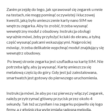
Zanim przejdę do tego, jak sprawował się zegarek u mnie
na testach, nie mogę pominąć oczywistej i kluczowej
kwestii, jaką było umieszczenie karty nano SIM we
wnętrzu zegarka. Aby to zrobić, trzeba wysunąć
wewnętrzny moduł z obudowy. Instrukcja obsługi
wyraźnie mówi, żeby przyłożyć kciuki do ekranu, a tylną
część wysunąć palcami wskazującymi. Najprościej
mówiąc, trzeba delikatnie wypchnąć moduł znajdujący się
wewnątrz obudowy.
Po lewej stronie zegarka jest szufladka na kartę SIM. Nie
potrzeba igły, aby ją wysunąć. Kartę umieszcza się
metalową częścią do góry. Gdy jest już zainstalowana,
smartwatch jest gotowy do pierwszego uruchomienia.
Instrukcja mówi, że aby po raz pierwszy włączyć zegarek,
należy przytrzymać główny przycisk przez około 4
sekundy. Tak też uczyniłam i na zegarku pojawiło się logo
firmy, a z głośniczka wybrzmiała radosna melodia.