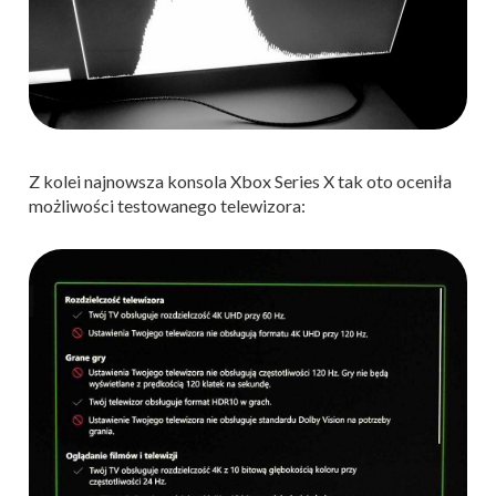
Z kolei najnowsza konsola Xbox Series X tak oto oceniła
możliwości testowanego telewizora: