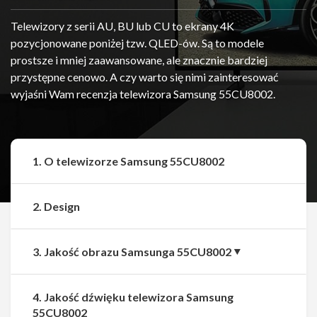
Telewizory z serii AU, BU lub CU to ekrany 4K
pozycjonowane poniżej tzw. QLED-ów. Są to modele
prostsze i mniej zaawansowane, ale znacznie bardziej
przystępne cenowo. A czy warto się nimi zainteresować
wyjaśni Wam recenzja telewizora Samsung 55CU8002.
1. O telewizorze Samsung 55CU8002
2. Design
3. Jakość obrazu Samsunga 55CU8002
4. Jakość dźwięku telewizora Samsung
55CU8002