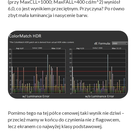
(przy MaxCLL=1000; MaxFALL=400 cd/m^2) wyniósł
6,0, co jest wynikiem przeciętnym. Przyczyna? Po równo
zbyt mała luminancja i nasycenie barw.
Pomimo tego na tej półce cenowej taki wynik nie dziwi –
przecież mamy w końcu do czynienia nie z flagowcem,
lecz ekranem co najwyżej klasy podstawowej.