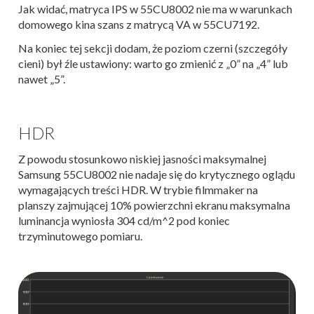
Jak widać, matryca IPS w 55CU8002 nie ma w warunkach
domowego kina szans z matrycą VA w 55CU7192.
Na koniec tej sekcji dodam, że poziom czerni (szczegóły
cieni) był źle ustawiony: warto go zmienić z „0” na „4” lub
nawet „5”.
HDR
Z powodu stosunkowo niskiej jasności maksymalnej
Samsung 55CU8002 nie nadaje się do krytycznego oglądu
wymagających treści HDR. W trybie filmmaker na
planszy zajmującej 10% powierzchni ekranu maksymalna
luminancja wyniosła 304 cd/m^2 pod koniec
trzyminutowego pomiaru.