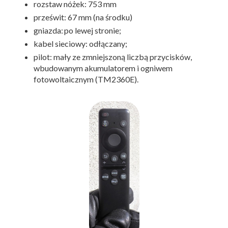
rozstaw nóżek: 753 mm
prześwit: 67 mm (na środku)
gniazda: po lewej stronie;
kabel sieciowy: odłączany;
pilot: mały ze zmniejszoną liczbą przycisków,
wbudowanym akumulatorem i ogniwem
fotowoltaicznym (TM2360E).