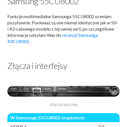
Samsung 55CU8002
Funkcje multimedialne Samsunga 55CU8002 oceniam
pozytywnie. Ponieważ są one niemal identyczne jak w 50-
i 43-calowego modelu z tej samej serii, po szczegółowe
informacje odsyłam Was do
recenzji Samsunga
43CU8002
.
Złącza i interfejsy
złącza boczne
W Samsungu 55CU8002 znajdziecie:
HDMI 1
2.0