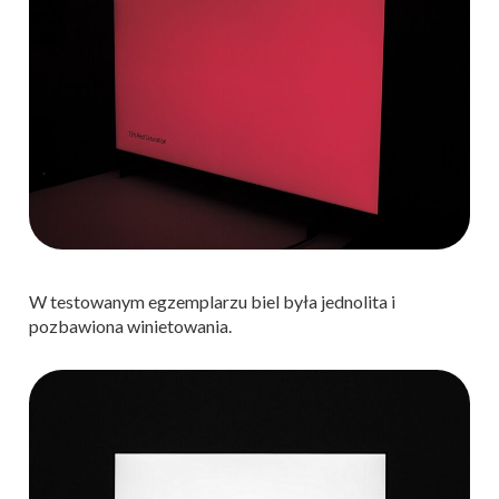
W testowanym egzemplarzu biel była jednolita i
pozbawiona winietowania.