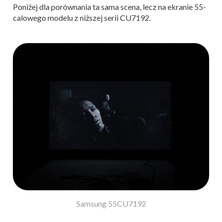
Poniżej dla porównania ta sama scena, lecz na ekranie 55-
calowego modelu z niższej serii CU7192.
Samsung 55CU7192