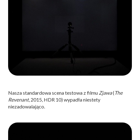
Nasza standardowa scena testowa z filmu
Zjawa
(
The
Revenant
, 2015, HDR 10) wypadła niestety
niezadowalająco.