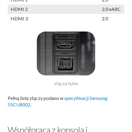
HDMI 2
2.0 eARC
HDMI 3
2.0
złącza tylne
Pełną listę złączy podano w
specyfikacji Samsung
55CU8002
.
Współpraca z konsolą i