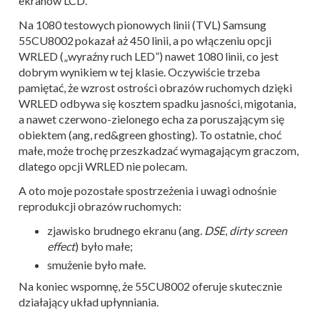
ekranów L
CD
.
Na 1080 testowych pionowych linii (TVL) Samsung
55CU8002 pokazał aż 450 linii, a po włączeniu opcji
WRLED („wyraźny ruch LED”) nawet 1080 linii, co jest
dobrym wynikiem w tej klasie. Oczywiście trzeba
pamiętać, że wzrost ostrości obrazów ruchomych dzięki
WRLED odbywa się kosztem spadku jasności, migotania,
a nawet czerwono-zielonego echa za poruszającym się
obiektem (ang, red&green ghosting). To ostatnie, choć
małe, może trochę przeszkadzać wymagającym graczom,
dlatego opcji WRLED nie polecam.
A oto moje pozostałe spostrzeżenia i uwagi odnośnie
reprodukcji obrazów ruchomych:
zjawisko brudnego ekranu (ang.
DSE
,
dirty screen
effect
) było małe;
smużenie było małe.
Na koniec wspomnę, że 55CU8002 oferuje skutecznie
działający układ upłynniania.