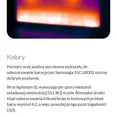
Kolory
Pomiary oraz analiza wzrokowa wykazały, że
odwzorowanie barw przez Samsunga 55CU8002 stoi na
dobrym poziomie.
W ocieplonym (tj. wykazującym spory niedobór
składowej niebieskiej [5613K]) trybie
filmmaker
średni
błąd odwzorowania kilkudziesięciu testowych próbek
barw wyniósł 4,2, a więc powyżej progu postrzegalności
(3,0).