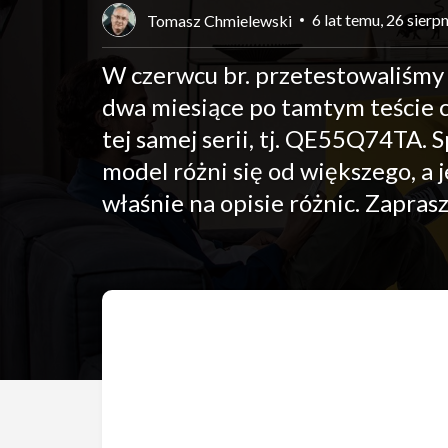
6 lat temu, 26 sierp
Tomasz Chmielewski
W czerwcu br. przetestowaliśmy
dwa miesiące po tamtym teście c
tej samej serii, tj. QE55Q74TA.
model różni się od większego, a j
właśnie na opisie różnic. Zapras