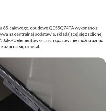
elu 65-calowego, obudowę QE55Q74TA wykonano z
a na centralnej podstawie, składającej się z solidnej
 „T”. Jakość elementów oraz ich spasowanie można uznać
e aż prosi się o metal.