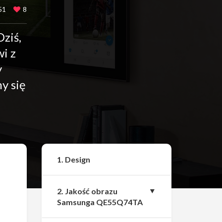
51
8
ziś,
i z
y
my się
Udostępnij
1. Design
2. Jakość obrazu
Samsunga QE55Q74TA