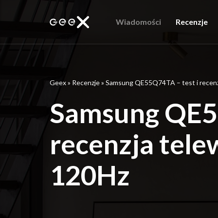
Wiadomości
Recenzje
Geex
»
Recenzje
»
Samsung QE55Q74TA – test i recenzj
Samsung QE55
recenzja tele
120Hz