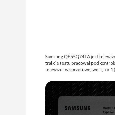
Samsung QE55Q74TA jest telewizor
trakcie testu pracował pod kontr
telewizor w sprzętowej wersji nr 1 (