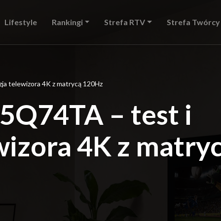
Lifestyle
Rankingi
Strefa RTV
Strefa Twórcy
a telewizora 4K z matrycą 120Hz
Q74TA – test i
wizora 4K z matry