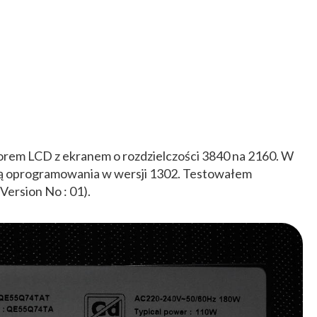
em LCD z ekranem o rozdzielczości 3840 na 2160. W
olą oprogramowania w wersji 1302. Testowałem
Version No : 01).