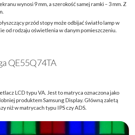
ranu wynosi 9 mm, a szerokość samej ramki – 3 mm. Z
m.
łyszczący przód stopy może odbijać światło lamp w
ście od rodzaju oświetlenia w danym pomieszczeniu.
unga QE55Q74TA
tlacz LCD typu VA. Jest to matryca oznaczona jako
niej produktem Samsung Display. Główną zaletą
szy niż w matrycach typu IPS czy ADS.