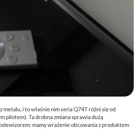
metalu, i to właśnie nim seria Q74T różni się od
ym pilotem). Ta drobna zmiana sprawia dużą
z telewizorem: mamy wrażenie obcowania z produktem