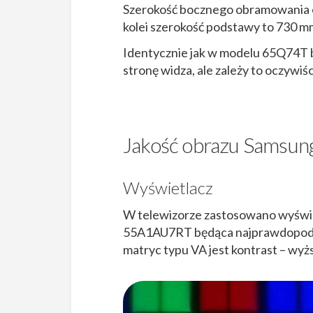
Szerokość bocznego obramowania ek
kolei szerokość podstawy to 730 m
Identycznie jak w modelu 65Q74T b
stronę widza, ale zależy to oczywi
Jakość obrazu Sams
Wyświetlacz
W telewizorze zastosowano wyświe
55A1AU7RT będąca najprawdopodob
matryc typu VA jest kontrast – wyż