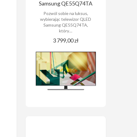
Samsung QE55Q74TA
Pozwól sobie na luksus,
wybierając telewizor QLED
Samsung QE55Q74TA,
który…
3 799,00 zł