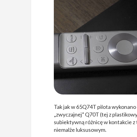
Tak jak w 65Q74T pilota wykonano z 
„zwyczajnej” Q70T (tej z plastikow
subiektywną różnicę w kontakcie 
niemalże luksusowym.