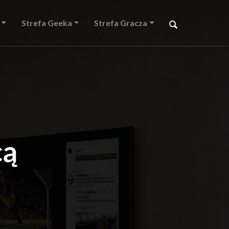
Strefa Geeka
Strefa Gracza
cą