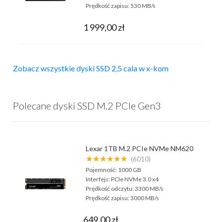
Prędkość zapisu:
530 MB/s
1 999,00 zł
Zobacz wszystkie dyski SSD 2,5 cala w x-kom
Polecane dyski SSD M.2 PCIe Gen3
Lexar 1TB M.2 PCIe NVMe NM620
★★★★★★
(6010)
Pojemność:
1000 GB
Interfejs:
PCIe NVMe 3.0 x4
Prędkość odczytu:
3300 MB/s
Prędkość zapisu:
3000 MB/s
649,00 zł