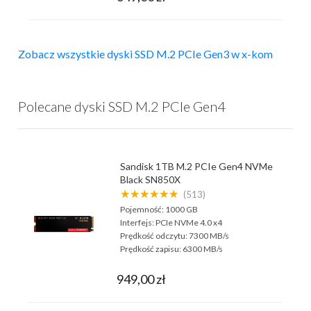
Zobacz wszystkie dyski SSD M.2 PCIe Gen3 w x-kom
Polecane dyski SSD M.2 PCIe Gen4
Sandisk 1TB M.2 PCIe Gen4 NVMe
Black SN850X
★★★★★★
(513)
Pojemność:
1000 GB
Interfejs:
PCIe NVMe 4.0 x4
Prędkość odczytu:
7300 MB/s
Prędkość zapisu:
6300 MB/s
949,00 zł