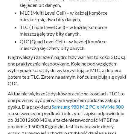
się jeden bit danych,
MLC (Multi Level Cell) – w każdej komórce
mieszczą się dwa bity danych,
TLC (Triple Level Cell) – w każdej komórce
mieszczą się trzy bity danych,
QLC (Quad Level Cell) – w każdej komórce
mieszczą się cztery bity danych.
Najtrwalszy i zarazem najdroższy wariant to kości SLC, są
one praktycznie niespotykane. Kolejne pod względem
wytrzymałości są dyski wykorzystujące MLC, a dopiero
potem te z TLC. Zatem na samym końcu znajdują się dyski
QLC.
Aktualnie większość dysków pracuje na kościach TLC i to
one powinny być pierwszym wyborem podczas zakupu
dysku. Dla przykładu
Samsung 980 M.2 PCIe NVMe 980
ma sekwencyjne prędkości odczytu i zapisu odpowiednio
do 3100 i 2600 MB/s, a także niezawodność MTBF na
poziomie 1 500 000 godzin. Jest to naprawdę dobry
wynik, zarówno jeśli chodzi o szybkość działania jak i