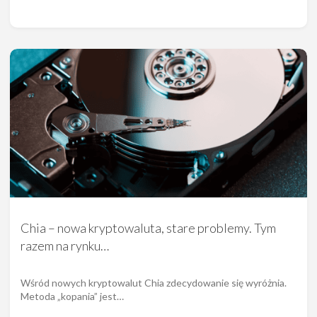
Chia – nowa kryptowaluta, stare problemy. Tym
razem na rynku…
Wśród nowych kryptowalut Chia zdecydowanie się wyróżnia.
Metoda „kopania” jest…