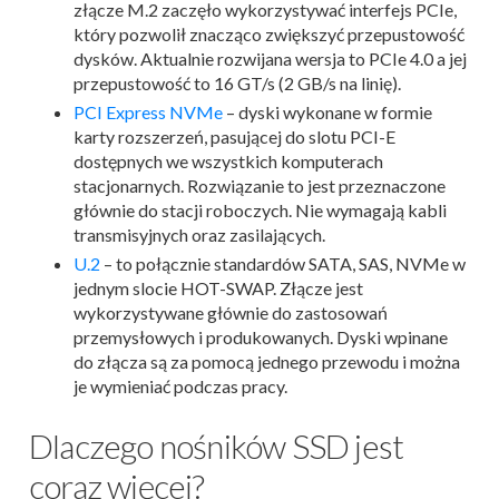
złącze M.2 zaczęło wykorzystywać interfejs PCIe,
który pozwolił znacząco zwiększyć przepustowość
dysków. Aktualnie rozwijana wersja to PCIe 4.0 a jej
przepustowość to 16 GT/s (2 GB/s na linię).
PCI Express NVMe
– dyski wykonane w formie
karty rozszerzeń, pasującej do slotu PCI-E
dostępnych we wszystkich komputerach
stacjonarnych. Rozwiązanie to jest przeznaczone
głównie do stacji roboczych. Nie wymagają kabli
transmisyjnych oraz zasilających.
U.2
– to połącznie standardów SATA, SAS, NVMe w
jednym slocie HOT-SWAP. Złącze jest
wykorzystywane głównie do zastosowań
przemysłowych i produkowanych. Dyski wpinane
do złącza są za pomocą jednego przewodu i można
je wymieniać podczas pracy.
Dlaczego nośników SSD jest
coraz więcej?