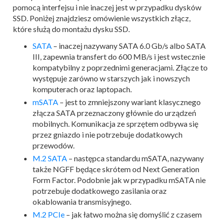
pomocą interfejsu i nie inaczej jest w przypadku dysków
SSD. Poniżej znajdziesz omówienie wszystkich złącz,
które służą do montażu dysku SSD.
SATA
– inaczej nazywany SATA 6.0 Gb/s albo SATA
III, zapewnia transfert do 600 MB/s i jest wstecznie
kompatybilny z poprzednimi generacjami. Złącze to
występuje zarówno w starszych jak i nowszych
komputerach oraz laptopach.
mSATA
– jest to zmniejszony wariant klasycznego
złącza SATA przeznaczony głównie do urządzeń
mobilnych. Komunikacja ze sprzętem odbywa się
przez gniazdo i nie potrzebuje dodatkowych
przewodów.
M.2 SATA
– następca standardu mSATA, nazywany
także NGFF będące skrótem od Next Generation
Form Factor. Podobnie jak w przypadku mSATA nie
potrzebuje dodatkowego zasilania oraz
okablowania transmisyjnego.
M.2 PCIe
– jak łatwo można się domyślić z czasem