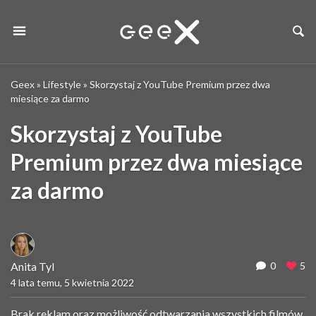
Geex
»
Lifestyle
»
Skorzystaj z YouTube Premium przez dwa
miesiące za darmo
Skorzystaj z YouTube
Premium przez dwa miesiące
za darmo
Anita Tyl
0
5
4 lata temu, 5 kwietnia 2022
Brak reklam oraz możliwość odtwarzania wszystkich filmów