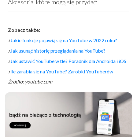
Akcesoria, które mogą się przydać:
Zobacz także:
♪
Jakie funkcje pojawią się na
YouTube
w 2022 roku?
♪
Jak usunąć historię przeglądania na
YouTube
?
♪
Jak ustawić
YouTube
w tle? Poradnik dla Androida i iOS
♪
Ile zarabia się na
YouTube
? Zarobki
YouTube
rów
Źródło: youtube.com