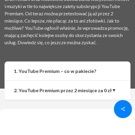
i muzyki w tle to największe zalety subskrypcji YouTube
Premium. Od teraz można przetestować ją aż przez 2
miesiące. Co lepsze, nie płacąc za to ani złotówki. Jak to
możliwe? YouTube ogłosił właśnie, że wprowadza promocję,
mającą zachęcić kolejne osoby do skorzystania ze swoich
usług. Dowiedz się, co jeszcze można zyskać.
1. YouTube Premium – co w pakiecie?
Udostępnij
Udostępnij
2. YouTube Premium przez 2 miesiące za 0 zł