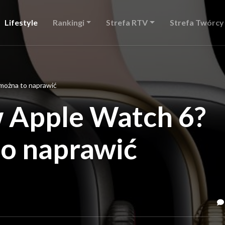
Lifestyle
Rankingi
Strefa RTV
Strefa Twórcy
można to naprawić
w Apple Watch 6?
to naprawić