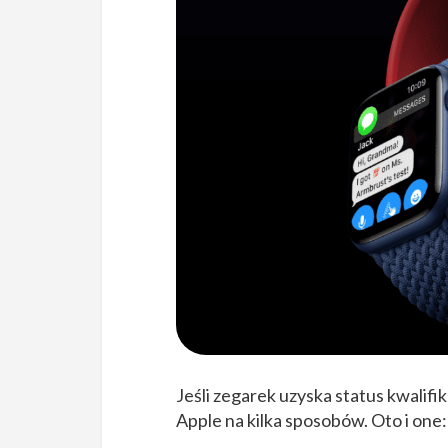
Jeśli zegarek uzyska status kwalif
Apple na kilka sposobów. Oto i one: