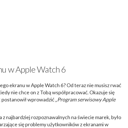
nu w Apple Watch 6
tego ekranu w Apple Watch 6? Od teraz nie musisz rwać
iedy nie chce on z Tobą współpracować. Okazuje się
t postanowił wprowadzić
„Program serwisowy Apple
a z najbardziej rozpoznawalnych na świecie marek, było
arzające się problemy użytkowników z ekranami w