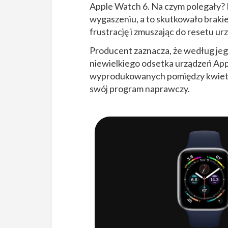
Apple Watch 6. Na czym polegały?
wygaszeniu, a to skutkowało brakie
frustrację i zmuszając do resetu ur
Producent zaznacza, że według jego
niewielkiego odsetka urządzeń App
wyprodukowanych pomiędzy kwietni
swój program naprawczy.