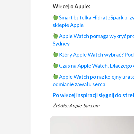
Więcej o Apple:
Smart butelka HidrateSpark przy
sklepie
Apple
Apple
Watch pomaga wykryć probl
Sydney
Który
Apple
Watch wybrać? Podp
Czas na
Apple
Watch. Dlaczego 
Apple
Watch po raz kolejny urat
odmianie zawału serca
Po więcej inspiracji sięgnij do st
Źródło: Apple, bgr.com