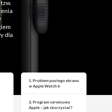
 tzw.
cenia
w
giem
y dla
Udostępnij
1. Problem pustego ekranu
w Apple Watch 6
2. Program serwisowy
Apple – jak skorzystać?