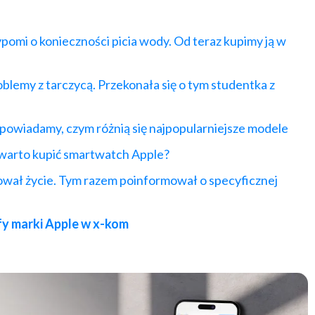
pomi o konieczności picia wody. Od teraz kupimy ją w
emy z tarczycą. Przekonała się o tym studentka z
owiadamy, czym różnią się najpopularniejsze modele
warto kupić smartwatch
Apple
?
ował życie. Tym razem poinformował o specyficznej
refy marki Apple w x-kom