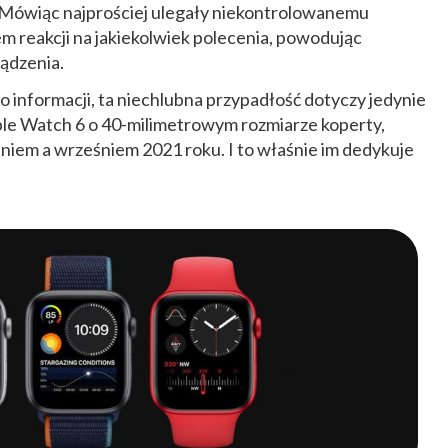
 Mówiąc najprościej ulegały niekontrolowanemu
m reakcji na jakiekolwiek polecenia, powodując
ządzenia.
 informacji, ta niechlubna przypadłość dotyczy jedynie
le Watch 6 o 40-milimetrowym rozmiarze koperty,
em a wrześniem 2021 roku. I to właśnie im dedykuje