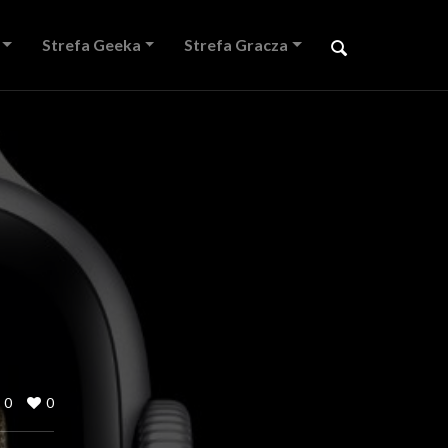
Strefa Geeka
Strefa Gracza
0
0