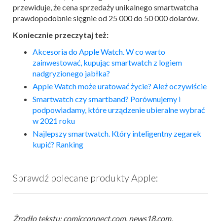
przewiduje, że cena sprzedaży unikalnego smartwatcha
prawdopodobnie sięgnie od 25 000 do 50 000 dolarów.
Koniecznie przeczytaj też:
Akcesoria do
Apple
Watch
. W co warto
zainwestować, kupując smart
watch
z logiem
nadgryzionego jabłka?
Apple
Watch
może uratować życie? Ależ oczywiście
Smart
watch
czy smartband? Porównujemy i
podpowiadamy, które urządzenie ubieralne wybrać
w 2021 roku
Najlepszy
smartwatch
. Który inteligentny zegarek
kupić?
Ranking
Sprawdź polecane produkty Apple:
Żrodło tekstu: comicconnect.com, news18.com,