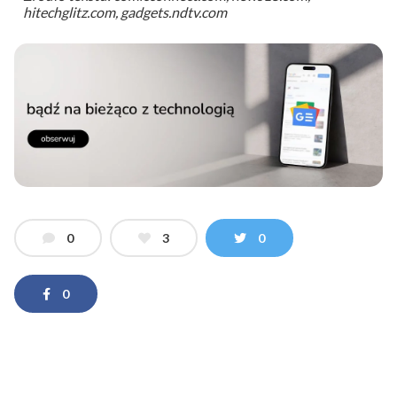
hitechglitz.com, gadgets.ndtv.com
0
3
0
0