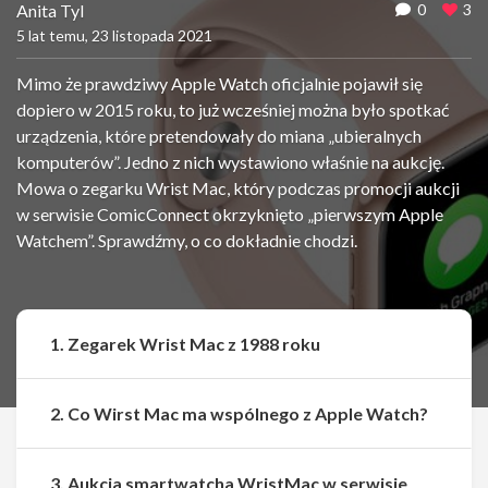
Anita Tyl
0
3
5 lat temu, 23 listopada 2021
Mimo że prawdziwy Apple Watch oficjalnie pojawił się
dopiero w 2015 roku, to już wcześniej można było spotkać
urządzenia, które pretendowały do miana „ubieralnych
komputerów”. Jedno z nich wystawiono właśnie na aukcję.
Mowa o zegarku Wrist Mac, który podczas promocji aukcji
w serwisie ComicConnect okrzyknięto „pierwszym Apple
Watchem”. Sprawdźmy, o co dokładnie chodzi.
1. Zegarek Wrist Mac z 1988 roku
2. Co Wirst Mac ma wspólnego z Apple Watch?
3. Aukcja smartwatcha WristMac w serwisie