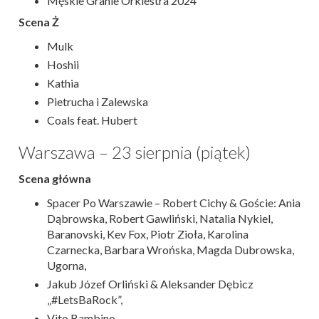
Męskie Granie Orkiestra 2024
Scena Ż
Mulk
Hoshii
Kathia
Pietrucha i Zalewska
Coals feat. Hubert
Warszawa – 23 sierpnia (piątek)
Scena główna
Spacer Po Warszawie – Robert Cichy & Goście: Ania
Dąbrowska, Robert Gawliński, Natalia Nykiel,
Baranovski, Kev Fox, Piotr Zioła, Karolina
Czarnecka, Barbara Wrońska, Magda Dubrowska,
Ugorna,
Jakub Józef Orliński & Aleksander Dębicz
„#LetsBaRock”,
Vito Bambino,