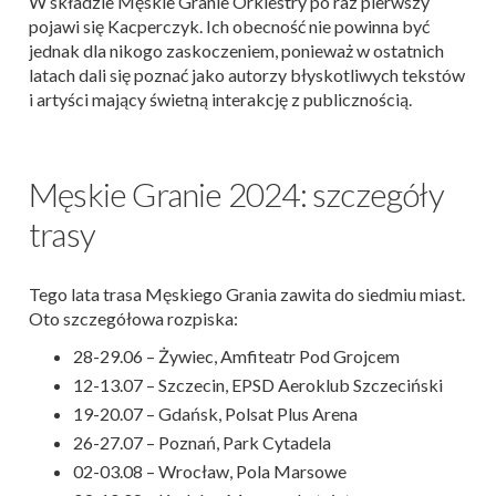
W składzie Męskie Granie Orkiestry po raz pierwszy
pojawi się Kacperczyk. Ich obecność nie powinna być
jednak dla nikogo zaskoczeniem, ponieważ w ostatnich
latach dali się poznać jako autorzy błyskotliwych tekstów
i artyści mający świetną interakcję z publicznością.
Męskie Granie 2024: szczegóły
trasy
Tego lata trasa Męskiego Grania zawita do siedmiu miast.
Oto szczegółowa rozpiska:
28-29.06 – Żywiec, Amfiteatr Pod Grojcem
12-13.07 – Szczecin, EPSD Aeroklub Szczeciński
19-20.07 – Gdańsk, Polsat Plus Arena
26-27.07 – Poznań, Park Cytadela
02-03.08 – Wrocław, Pola Marsowe