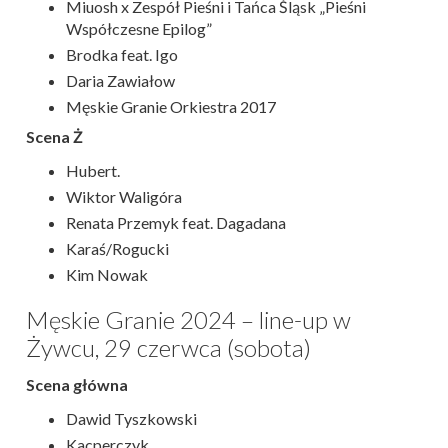
Miuosh x Zespół Pieśni i Tańca Śląsk „Pieśni
Współczesne Epilog”
Brodka feat. Igo
Daria Zawiałow
Męskie Granie Orkiestra 2017
Scena Ż
Hubert.
Wiktor Waligóra
Renata Przemyk feat. Dagadana
Karaś/Rogucki
Kim Nowak
Męskie Granie 2024 – line-up w
Żywcu, 29 czerwca (sobota)
Scena główna
Dawid Tyszkowski
Kacperczyk