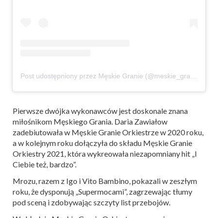
Post udostępniony przez Męskie Granie (@meskie_granie)
Pierwsze dwójka wykonawców jest doskonale znana
miłośnikom Męskiego Grania. Daria Zawiałow
zadebiutowała w Męskie Granie Orkiestrze w 2020 roku,
a w kolejnym roku dołączyła do składu Męskie Granie
Orkiestry 2021, która wykreowała niezapomniany hit „I
Ciebie też, bardzo”.
Mrozu, razem z Igo i Vito Bambino, pokazali w zeszłym
roku, że dysponują „Supermocami”, zagrzewając tłumy
pod sceną i zdobywając szczyty list przebojów.