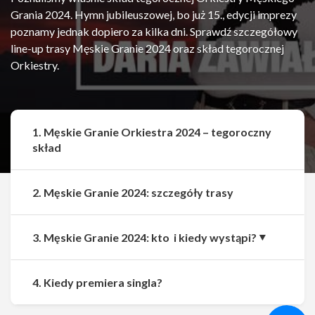
Grania 2024. Hymn jubileuszowej, bo już 15., edycji imprezy
poznamy jednak dopiero za kilka dni. Sprawdź szczegółowy
line-up trasy Męskie Granie 2024 oraz skład tegorocznej
Orkiestry.
1. Męskie Granie Orkiestra 2024 – tegoroczny
skład
2. Męskie Granie 2024: szczegóły trasy
3. Męskie Granie 2024: kto i kiedy wystąpi?
Udostępnij
Udostępnij
4. Kiedy premiera singla?