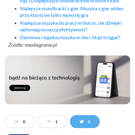
top 10 najlepszych soundtracków w historii kina
Najlepsze soundtracki z gier.
Muzyka
z gier wideo,
przy której nie tylko lepiej się gra
Najlepsza
muzyka
do pracy w biurze. Jak dźwięki
wpływają na naszą efektywność?
Darmowa i legalna
muzyka
w sieci. Skąd ściągać?
Źródło: meskiegranie.pl
0
1
0