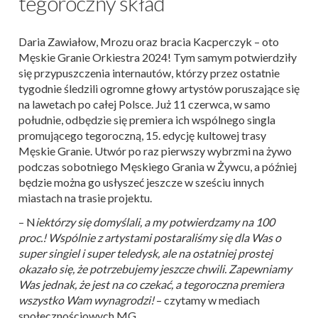
tegoroczny skład
Daria Zawiałow, Mrozu oraz bracia Kacperczyk – oto
Męskie Granie Orkiestra 2024! Tym samym potwierdziły
się przypuszczenia internautów, którzy przez ostatnie
tygodnie śledzili ogromne głowy artystów poruszające się
na lawetach po całej Polsce. Już 11 czerwca, w samo
południe, odbędzie się premiera ich wspólnego singla
promującego tegoroczną, 15. edycję kultowej trasy
Męskie Granie. Utwór po raz pierwszy wybrzmi na żywo
podczas sobotniego Męskiego Grania w Żywcu, a później
będzie można go usłyszeć jeszcze w sześciu innych
miastach na trasie projektu.
– N
iektórzy się domyślali, a my potwierdzamy na 100
proc.!
Wspólnie z artystami postaraliśmy się dla Was o
super singiel i super teledysk, ale na ostatniej prostej
okazało się, że potrzebujemy jeszcze chwili. Zapewniamy
Was jednak, że jest na co czekać, a tegoroczna premiera
wszystko Wam wynagrodzi!
– czytamy w mediach
społecznościowych MG.