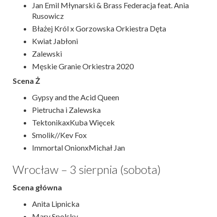
Jan Emil Młynarski & Brass Federacja feat. Ania
Rusowicz
Błażej Król x Gorzowska Orkiestra Dęta
Kwiat Jabłoni
Zalewski
Męskie Granie Orkiestra 2020
Scena Ż
Gypsy and the Acid Queen
Pietrucha i Zalewska
TektonikaxKuba Więcek
Smolik//Kev Fox
Immortal OnionxMichał Jan
Wrocław – 3 sierpnia (sobota)
Scena główna
Anita Lipnicka
Mary Spolsky