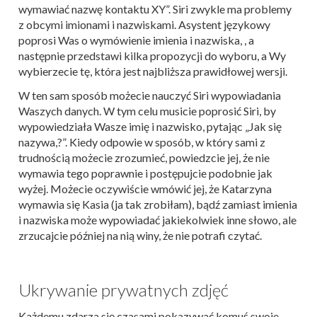
wymawiać nazwę kontaktu XY”. Siri zwykle ma problemy
z obcymi imionami i nazwiskami. Asystent językowy
poprosi Was o wymówienie imienia i nazwiska, , a
następnie przedstawi kilka propozycji do wyboru, a Wy
wybierzecie tę, która jest najbliższa prawidłowej wersji.
W ten sam sposób możecie nauczyć Siri wypowiadania
Waszych danych. W tym celu musicie poprosić Siri, by
wypowiedziała Wasze imię i nazwisko, pytając „Jak się
nazywa,?”. Kiedy odpowie w sposób, w który sami z
trudnością możecie zrozumieć, powiedzcie jej, że nie
wymawia tego poprawnie i postępujcie podobnie jak
wyżej. Możecie oczywiście wmówić jej, że Katarzyna
wymawia się Kasia (ja tak zrobiłam), bądź zamiast imienia
i nazwiska może wypowiadać jakiekolwiek inne słowo, ale
zrzucajcie później na nią winy, że nie potrafi czytać.
Ukrywanie prywatnych zdjęć
Każdemu zdarza się czasami pokazywać komuś swoje