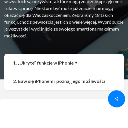
wszystkich są oczywiste, a które mogą znacznie uprzyjemnić
i ułatwić pracę. Niektóre być może już znacie, inne mogą
okazać się dla Was zaskoczeniem. Zebraliśmy 18 takich
funkcji, choć z pewnością jest ich o wiele więcej. Wypróbujcie
je wszystkie i wyciśnijcie ze swojego smartfona maksimum
możliwości.
1. „Ukryte” funkcje w iPhonie
Udostępnij
Udostępnij
2. Baw się iPhonem i poznaj jego możliwości