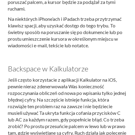
poruszać palcem, a kursor będzie za podążał za tymi
ruchami.
Na niektórych iPhone’ach i iPadach trzeba przytrzymać
klawisz spacji, aby uzyskać dostęp do tego trybu. To
świetny sposób na poruszanie się po dokumencie lub po
prostu umieszczenie kursora w określonym miejscu w
wiadomości e-mail, tekście lub notatce.
Backspace w Kalkulatorze
Jeśli często korzystacie z aplikacji Kalkulator na iOS,
pewnie nieraz zdenerwowała Was konieczność
rozpoczynania obliczeń od nowa po wpisaniu tylko jednej
błędnej cyfry. Na szczęście istnieje funkcja, która
rozwiąże ten problem raz na zawsze i nie będziecie
musieli używać Ta ukryta funkcja cofania przycisków C
lub AC za każdym razem, gdy popełnicie błąd. Co trzeba
zrobić? Po prostu przesuńcie palcem w lewo lub w prawo
tam, gdzie wyświetlane są cyfry. Ruch działa jak polecenie