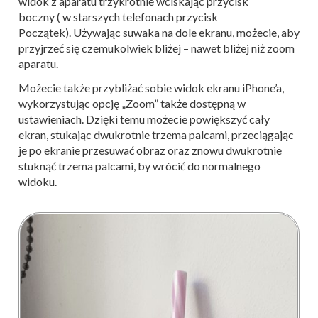
widok z aparatu trzykrotnie wciskając przycisk
boczny ( w starszych telefonach przycisk
Początek). Używając suwaka na dole ekranu, możecie, aby
przyjrzeć się czemukolwiek bliżej – nawet bliżej niż zoom
aparatu.
Możecie także przybliżać sobie widok ekranu iPhone’a,
wykorzystując opcję „Zoom” także dostępną w
ustawieniach. Dzięki temu możecie powiększyć cały
ekran, stukając dwukrotnie trzema palcami, przeciągając
je po ekranie przesuwać obraz oraz znowu dwukrotnie
stuknąć trzema palcami, by wrócić do normalnego
widoku.