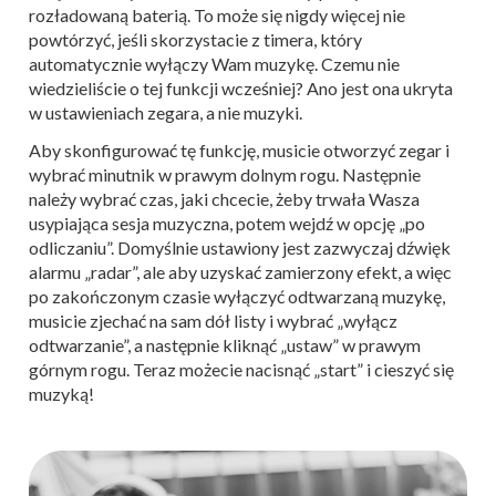
rozładowaną baterią. To może się nigdy więcej nie
powtórzyć, jeśli skorzystacie z timera, który
automatycznie wyłączy Wam muzykę. Czemu nie
wiedzieliście o tej funkcji wcześniej? Ano jest ona ukryta
w ustawieniach zegara, a nie muzyki.
Aby skonfigurować tę funkcję, musicie otworzyć zegar i
wybrać minutnik w prawym dolnym rogu. Następnie
należy wybrać czas, jaki chcecie, żeby trwała Wasza
usypiająca sesja muzyczna, potem wejdź w opcję „po
odliczaniu”. Domyślnie ustawiony jest zazwyczaj dźwięk
alarmu „radar”, ale aby uzyskać zamierzony efekt, a więc
po zakończonym czasie wyłączyć odtwarzaną muzykę,
musicie zjechać na sam dół listy i wybrać „wyłącz
odtwarzanie”, a następnie kliknąć „ustaw” w prawym
górnym rogu. Teraz możecie nacisnąć „start” i cieszyć się
muzyką!