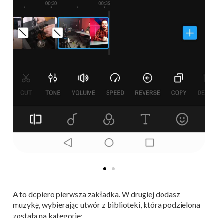
A to dopiero pierwsza zakładka. W drugiej dodasz
muzykę, wybierając utwór z biblioteki, która podzielona
została na kategorie: