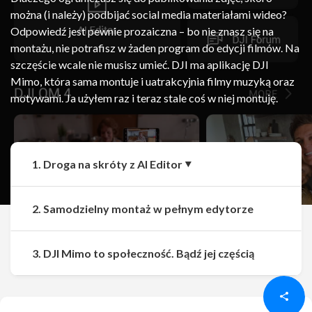
można (i należy) podbijać social media materiałami wideo?
Odpowiedź jest pewnie prozaiczna – bo nie znasz się na
montażu, nie potrafisz w żaden program do edycji filmów. Na
szczęście wcale nie musisz umieć. DJI ma aplikację DJI
Mimo, która sama montuje i uatrakcyjnia filmy muzyką oraz
motywami. Ja użyłem raz i teraz stale coś w niej montuję.
1. Droga na skróty z AI Editor
2. Samodzielny montaż w pełnym edytorze
Udostępnij
Udostępnij
3. DJI Mimo to społeczność. Bądź jej częścią