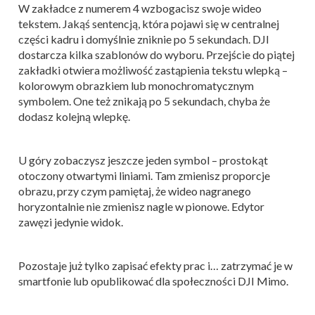
W zakładce z numerem 4 wzbogacisz swoje wideo
tekstem. Jakąś sentencją, która pojawi się w centralnej
części kadru i domyślnie zniknie po 5 sekundach. DJI
dostarcza kilka szablonów do wyboru. Przejście do piątej
zakładki otwiera możliwość zastąpienia tekstu wlepką –
kolorowym obrazkiem lub monochromatycznym
symbolem. One też znikają po 5 sekundach, chyba że
dodasz kolejną wlepkę.
U góry zobaczysz jeszcze jeden symbol – prostokąt
otoczony otwartymi liniami. Tam zmienisz proporcje
obrazu, przy czym pamiętaj, że wideo nagranego
horyzontalnie nie zmienisz nagle w pionowe. Edytor
zawęzi jedynie widok.
Pozostaje już tylko zapisać efekty prac i… zatrzymać je w
smartfonie lub opublikować dla społeczności DJI Mimo.