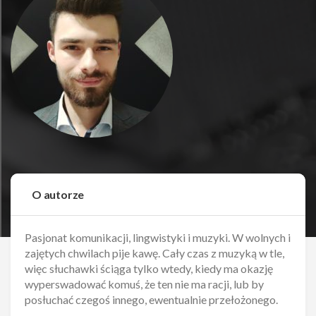
O autorze
Pasjonat komunikacji, lingwistyki i muzyki. W wolnych i
zajętych chwilach pije kawę. Cały czas z muzyką w tle,
więc słuchawki ściąga tylko wtedy, kiedy ma okazję
wyperswadować komuś, że ten nie ma racji, lub by
posłuchać czegoś innego, ewentualnie przełożonego.