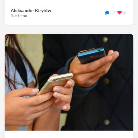
Aleksander Kiryłów
7
6
5 lat temu