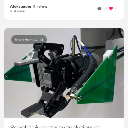
Aleksander Kiryłów
0
5
5 lat temu
Smart Home & IoT
Robot z biura rzeczy znalezionych –