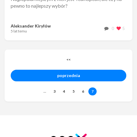
pewno to najlepszy wybór?
Aleksander Kiryłów
0
5
5 lat temu
<<
poprzednia
...
3
4
5
6
7