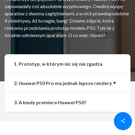
zapowiadały coś absolutnie wyjątkowego. Owalną wyspę
aparatów z dwoma zagłębieniami, a w nich prawdopodobnie
4 obiektywy. Aż tu nagle, bang! Dziwne zdjęcie, które
rzekomo przedstawia prototyp modelu P50. Tyle że z
totalnie odmiennym aparatem. O co więc chodzi?
1. Prototyp, w którym nic się nie zgadza
2. Huawei P50 Pro ma jednak lepsze rendery
Udostępnij
Udostępnij
3. A kiedy premiera Huawei P50?