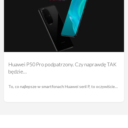
Huawei P50 Pro podpatrzony. Czy naprawdę TAK
będzie…
To, co najlepsze w smartfonach Huawei serii P, to oczywiście…