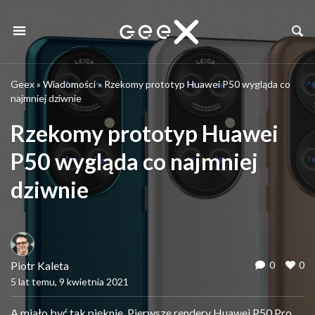
Geex
»
Wiadomości
»
Rzekomy prototyp Huawei P50 wygląda co
najmniej dziwnie
Rzekomy prototyp Huawei
P50 wygląda co najmniej
dziwnie
Piotr Kaleta
0
0
5 lat temu, 9 kwietnia 2021
A miało być tak pięknie. Pierwsze rendery Huawei P50 Pro