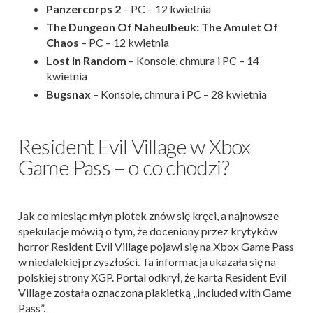
Panzercorps 2
– PC – 12 kwietnia
The Dungeon Of Naheulbeuk: The Amulet Of
Chaos
– PC – 12 kwietnia
Lost in Random
– Konsole, chmura i PC – 14
kwietnia
Bugsnax
– Konsole, chmura i PC – 28 kwietnia
Resident Evil Village w Xbox
Game Pass – o co chodzi?
Jak co miesiąc młyn plotek znów się kręci, a najnowsze
spekulacje mówią o tym, że doceniony przez krytyków
horror Resident Evil Village pojawi się na Xbox Game Pass
w niedalekiej przyszłości. Ta informacja ukazała się na
polskiej strony XGP. Portal odkrył, że karta Resident Evil
Village została oznaczona plakietką „included with Game
Pass”.