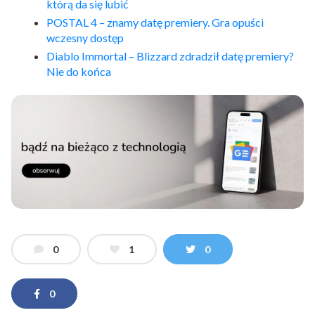
którą da się lubić
POSTAL 4 – znamy datę premiery. Gra opuści
wczesny dostęp
Diablo Immortal – Blizzard zdradził datę premiery?
Nie do końca
0
1
0
0