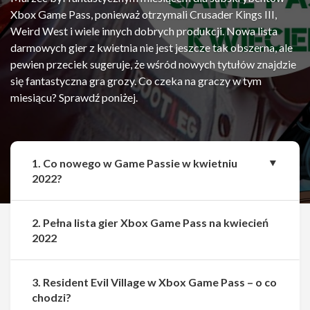
Xbox Game Pass, ponieważ otrzymali Crusader Kings III,
Weird West i wiele innych dobrych produkcji. Nowa lista
darmowych gier z kwietnia nie jest jeszcze tak obszerna, ale
pewien przeciek sugeruje, że wśród nowych tytułów znajdzie
się fantastyczna gra grozy. Co czeka na graczy w tym
miesiącu? Sprawdź poniżej.
1. Co nowego w Game Passie w kwietniu
2022?
2. Pełna lista gier Xbox Game Pass na kwiecień
2022
3. Resident Evil Village w Xbox Game Pass – o co
chodzi?