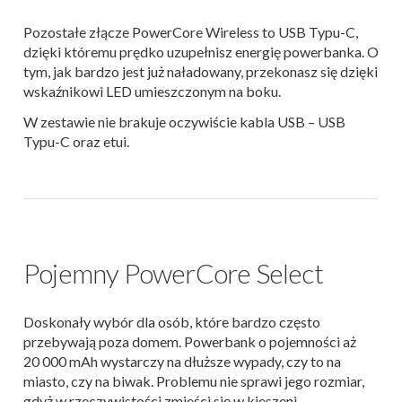
Pozostałe złącze PowerCore Wireless to USB Typu-C,
dzięki któremu prędko uzupełnisz energię powerbanka. O
tym, jak bardzo jest już naładowany, przekonasz się dzięki
wskaźnikowi LED umieszczonym na boku.
W zestawie nie brakuje oczywiście kabla USB – USB
Typu-C oraz etui.
Pojemny PowerCore Select
Doskonały wybór dla osób, które bardzo często
przebywają poza domem. Powerbank o pojemności aż
20 000 mAh wystarczy na dłuższe wypady, czy to na
miasto, czy na biwak. Problemu nie sprawi jego rozmiar,
gdyż w rzeczywistości zmieści się w kieszeni.