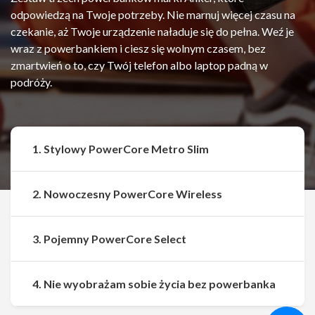
odpowiedzą na Twoje potrzeby. Nie marnuj więcej czasu na
czekanie, aż Twoje urządzenie naładuje się do pełna. Weź je
wraz z powerbankiem i ciesz się wolnym czasem, bez
zmartwień o to, czy Twój telefon albo laptop padną w
podróży.
1. Stylowy PowerCore Metro Slim
2. Nowoczesny PowerCore Wireless
3. Pojemny PowerCore Select
Udostępnij
Udostępnij
4. Nie wyobrażam sobie życia bez powerbanka