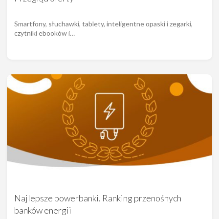
Smartfony, słuchawki, tablety, inteligentne opaski i zegarki,
czytniki ebooków i…
Najlepsze powerbanki. Ranking przenośnych
banków energii