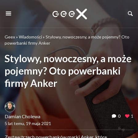
Geex
»
Wiadomości
»
Stylowy, nowoczesny, a może pojemny? Oto
powerbanki firmy Anker
Stylowy, nowoczesny, a może
pojemny? Oto powerbanki
firmy Anker
Damian Cholewa
0
1
5 lat temu, 19 maja 2021
Zestaw trzech powerbanków marki Anker, które