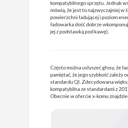
kompatybilnego sprzętu. Jednak wszy
mówią, że jest to najzwyczajniej w
powierzchni ładującej i poziom ener
ładowarka dość dobrze wkomponuje s
jej z podstawką pod kawę).
Często można usłyszeć głosy, że ła
pamiętać, że jego szybkość zależy 
standardu QI. Zdecydowana większo
kompatybilna ze standardami z 2017
Obecnie w ofercie x-komu znajdzie