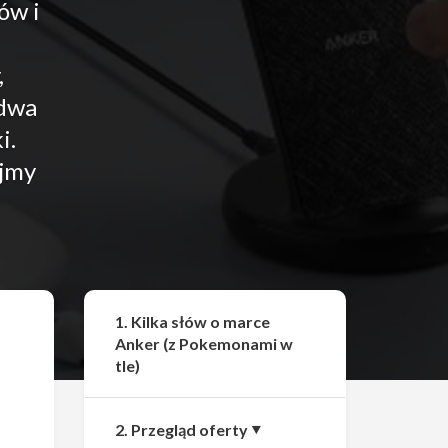
ów i
,
 dwa
i.
yjmy
Udostępnij
1. Kilka słów o marce
Anker (z Pokemonami w
tle)
2. Przegląd oferty