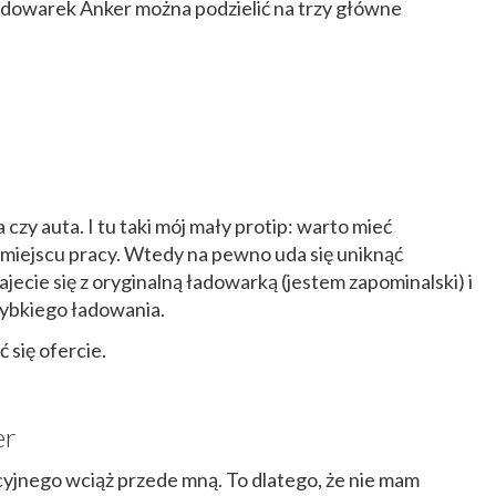
ładowarek Anker można podzielić na trzy główne
 czy auta. I tu taki mój mały protip: warto mieć
w miejscu pracy. Wtedy na pewno uda się uniknąć
ajecie się z oryginalną ładowarką (jestem zapominalski) i
zybkiego ładowania.
ć się ofercie.
er
yjnego wciąż przede mną. To dlatego, że nie mam