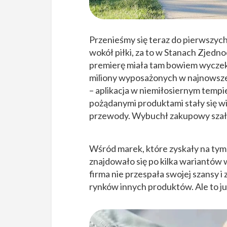
Przenieśmy się teraz do pierwszych
wokół piłki, za to w Stanach Zjedno
premierę miała tam bowiem wyczek
miliony wyposażonych w najnowsze 
– aplikacja w niemiłosiernym tempi
pożądanymi produktami stały się w
przewody. Wybuchł zakupowy szał
Wśród marek, które zyskały na tym 
znajdowało się po kilka wariantów
firma nie przespała swojej szansy 
rynków innych produktów. Ale to ju