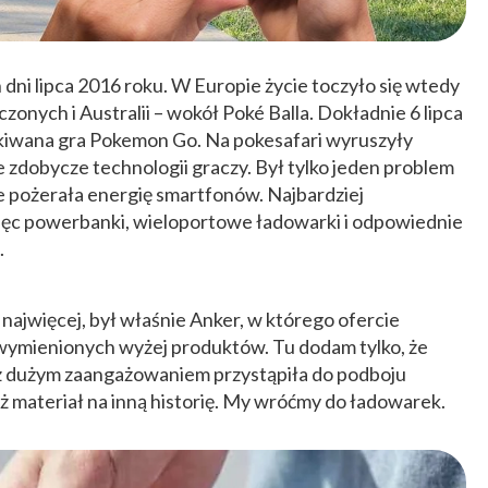
 dni lipca 2016 roku. W Europie życie toczyło się wtedy
czonych i Australii – wokół Poké Balla. Dokładnie 6 lipca
iwana gra Pokemon Go. Na pokesafari wyruszyły
zdobycze technologii graczy. Był tylko jeden problem
e pożerała energię smartfonów. Najbardziej
ięc powerbanki, wieloportowe ładowarki i odpowiednie
.
najwięcej, był właśnie Anker, w którego ofercie
 wymienionych wyżej produktów. Tu dodam tylko, że
i z dużym zaangażowaniem przystąpiła do podboju
ż materiał na inną historię. My wróćmy do ładowarek.