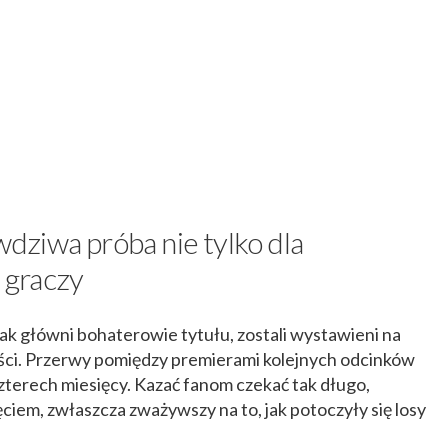
awdziwa próba nie tylko dla
a graczy
jak główni bohaterowie tytułu, zostali wystawieni na
ości. Przerwy pomiędzy premierami kolejnych odcinków
zterech miesięcy. Kazać fanom czekać tak długo,
iem, zwłaszcza zważywszy na to, jak potoczyły się losy