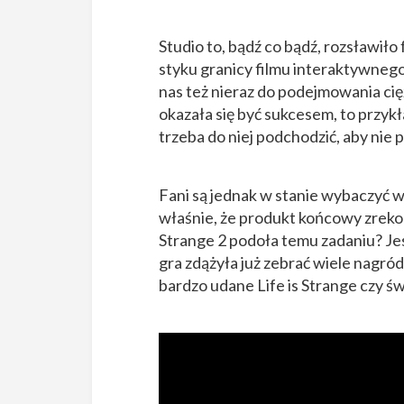
Studio to, bądź co bądź, rozsławił
styku granicy filmu interaktywnego.
nas też nieraz do podejmowania ci
okazała się być sukcesem, to przykł
trzeba do niej podchodzić, aby nie 
Fani są jednak w stanie wybaczyć
właśnie, że produkt końcowy zrekom
Strange 2 podoła temu zadaniu? Jes
gra zdążyła już zebrać wiele nagród
bardzo udane Life is Strange czy św