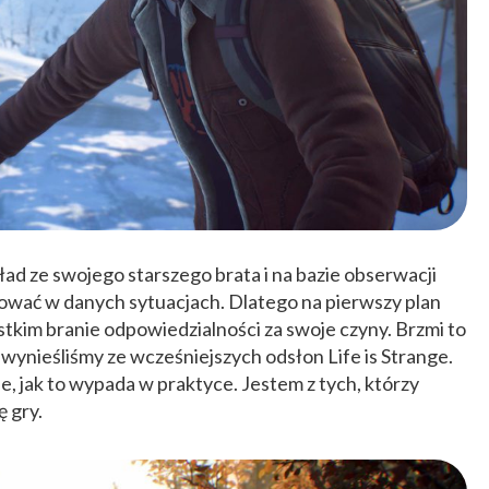
ład ze swojego starszego brata i na bazie obserwacji
pować w danych sytuacjach. Dlatego na pierwszy plan
stkim branie odpowiedzialności za swoje czyny. Brzmi to
ą wynieśliśmy ze wcześniejszych odsłon Life is Strange.
e, jak to wypada w praktyce. Jestem z tych, którzy
ę gry.