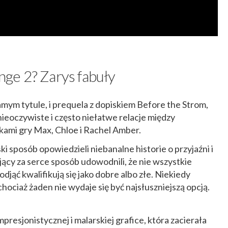
ange 2? Zarys fabuły
mym tytule, i prequela z dopiskiem Before the Strom,
nieoczywiste i często niełatwe relacje między
kami gry Max, Chloe i Rachel Amber.
i sposób opowiedzieli niebanalne historie o przyjaźni i
ący za serce sposób udowodnili, że nie wszystkie
djąć kwalifikują się jako dobre albo złe. Niekiedy
hociaż żaden nie wydaje się być najsłuszniejszą opcją.
resjonistycznej i malarskiej grafice, która zacierała