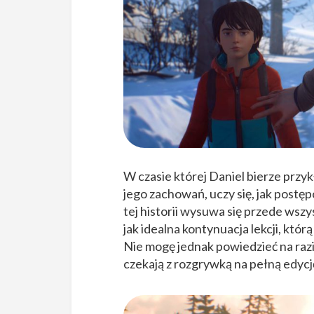
W czasie której Daniel bierze przyk
jego zachowań, uczy się, jak postę
tej historii wysuwa się przede wszy
jak idealna kontynuacja lekcji, któr
Nie mogę jednak powiedzieć na razi
czekają z rozgrywką na pełną edycj