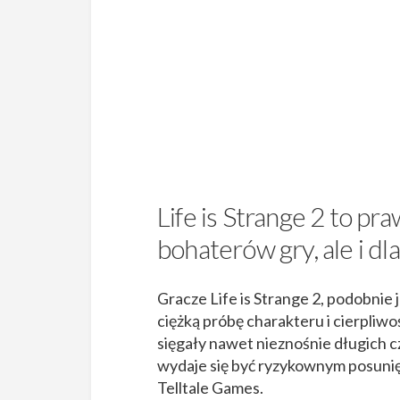
Life is Strange 2 to pr
bohaterów gry, ale i dl
Gracze Life is Strange 2, podobnie 
ciężką próbę charakteru i cierpliw
sięgały nawet nieznośnie długich c
wydaje się być ryzykownym posunięc
Telltale Games.