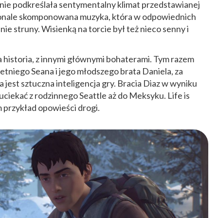
śnie podkreślała sentymentalny klimat przedstawianej
konale skomponowana muzyka, która w odpowiednich
 struny. Wisienką na torcie był też nieco senny i
nna historia, z innymi głównymi bohaterami. Tym razem
tniego Seana i jego młodszego brata Daniela, za
jest sztuczna inteligencja gry. Bracia Diaz w wyniku
ciekać z rodzinnego Seattle aż do Meksyku. Life is
 przykład opowieści drogi.