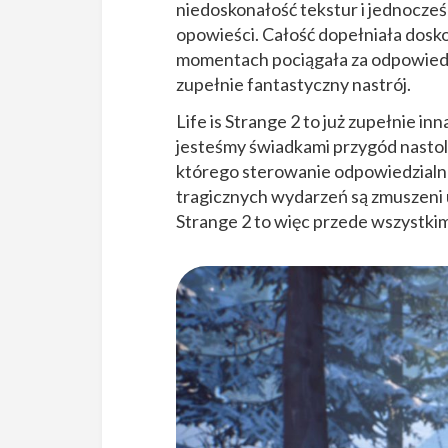
niedoskonałość tekstur i jednocze
opowieści. Całość dopełniała dos
momentach pociągała za odpowiednie
zupełnie fantastyczny nastrój.
Life is Strange 2 to już zupełnie i
jesteśmy świadkami przygód nastole
którego sterowanie odpowiedzialna 
tragicznych wydarzeń są zmuszeni u
Strange 2 to więc przede wszystkim