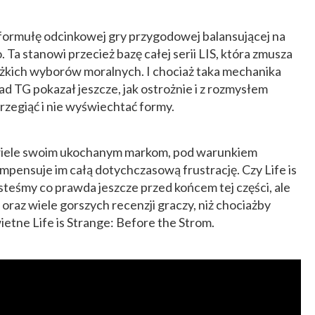
o formułę odcinkowej gry przygodowej balansującej na
 Ta stanowi przecież bazę całej serii LIS, która zmusza
ężkich wyborów moralnych. I chociaż taka mechanika
ad TG pokazał jeszcze, jak ostrożnie i z rozmysłem
przegiąć i nie wyświechtać formy.
 wiele swoim ukochanym markom, pod warunkiem
pensuje im całą dotychczasową frustrację. Czy Life is
teśmy co prawda jeszcze przed końcem tej części, ale
 oraz wiele gorszych recenzji graczy, niż chociażby
ietne Life is Strange: Before the Strom.