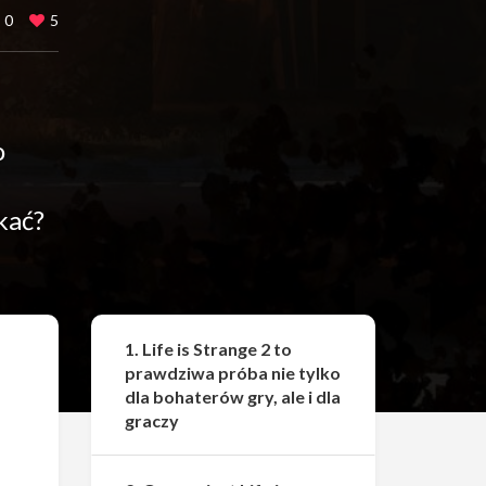
0
5
o
kać?
Udostępnij
1. Life is Strange 2 to
prawdziwa próba nie tylko
dla bohaterów gry, ale i dla
graczy