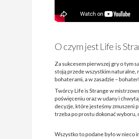
O czym jest Life is Str
Za sukcesem pierwszej gry o tym sa
stoją przede wszystkim naturalne, 
bohaterami, a w zasadzie – bohater
Twórcy Life is Strange w mistrzowsk
poświęceniu oraz w udany i chwytaj
decyzje, które jesteśmy zmuszeni po
trzeba po prostu dokonać wyboru, c
Wszystko to podane było w nieco imp