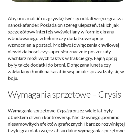
Aby urozmaicić rozgrywkę twórcy oddali w ręce gracza
nanoskafander. Posiada on szereg ulepszeń, takich jak
szczegółowy interfejs wyświetlany w formie ekranu
wbudowanego w hełmie czy dodatkowe opcje
wzmocnienia postaci. Możliwość włączenia chwilowej
niewidzialności czy super siła znacznie poszerzały
wachlarz możliwych taktyk w trakcie gry. Fajną opcją
były także dodatki do broni. Dołączana luneta czy
zakładany tłumik na karabin wspaniale sprawdzały się w
boju.
Wymagania sprzętowe – Crysis
Wymagania sprzętowe
Crysisa
przez wiele lat były
obiektem drwin i kontrowersji. Nic dziwnego, pomimo
niesamowitych efektów graficznych i bardzo rozwiniętej
fizyki gra miała wręcz absurdalne wymagania sprzętowe.