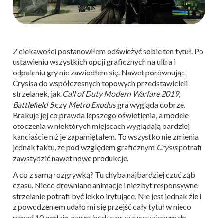
Z ciekawości postanowiłem odświeżyć sobie ten tytuł. Po
ustawieniu wszystkich opcji graficznych na ultra i
odpaleniu gry nie zawiodłem się. Nawet porównując
Crysisa do współczesnych topowych przedstawicieli
strzelanek, jak
Call of Duty Modern Warfare 2019
,
Battlefield 5
czy
Metro Exodus
gra wygląda dobrze.
Brakuje jej co prawda lepszego oświetlenia, a modele
otoczenia w niektórych miejscach wyglądają bardziej
kanciaście niż je zapamiętałem. To wszystko nie zmienia
jednak faktu, że pod względem graficznym
Crysis
potrafi
zawstydzić nawet nowe produkcje.
A co z samą rozgrywką? Tu chyba najbardziej czuć ząb
czasu. Nieco drewniane animacje i niezbyt responsywne
strzelanie potrafi być lekko irytujące. Nie jest jednak źle i
z powodzeniem udało mi się przejść cały tytuł w nieco
ponad 10 godzin, nawet będąc przyzwyczajonym do