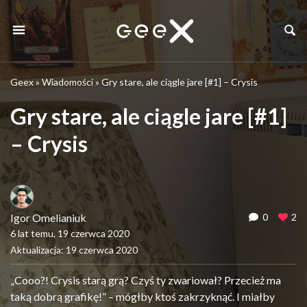
Geex
»
Wiadomości
»
Gry stare, ale ciągle jare [#1] – Crysis
Gry stare, ale ciągle jare [#1]
– Crysis
Igor Omelianiuk
0
2
6 lat temu, 19 czerwca 2020
Aktualizacja: 19 czerwca 2020
„Cooo?! Crysis starą grą? Czyś ty zwariował? Przecież ma
taką dobrą grafikę!” – mógłby ktoś zakrzyknąć. I miałby