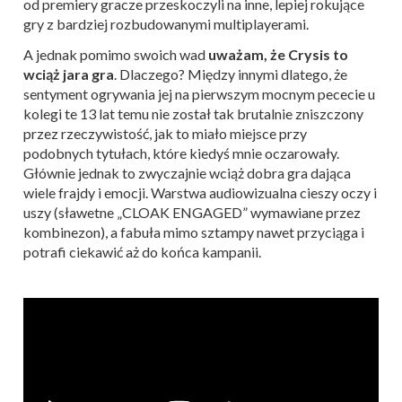
od premiery gracze przeskoczyli na inne, lepiej rokujące
gry z bardziej rozbudowanymi multiplayerami.
A jednak pomimo swoich wad
uważam, że Crysis to
wciąż jara gra
. Dlaczego? Między innymi dlatego, że
sentyment ogrywania jej na pierwszym mocnym pececie u
kolegi te 13 lat temu nie został tak brutalnie zniszczony
przez rzeczywistość, jak to miało miejsce przy
podobnych tytułach, które kiedyś mnie oczarowały.
Głównie jednak to zwyczajnie wciąż dobra gra dająca
wiele frajdy i emocji. Warstwa audiowizualna cieszy oczy i
uszy (sławetne „CLOAK ENGAGED” wymawiane przez
kombinezon), a fabuła mimo sztampy nawet przyciąga i
potrafi ciekawić aż do końca kampanii.