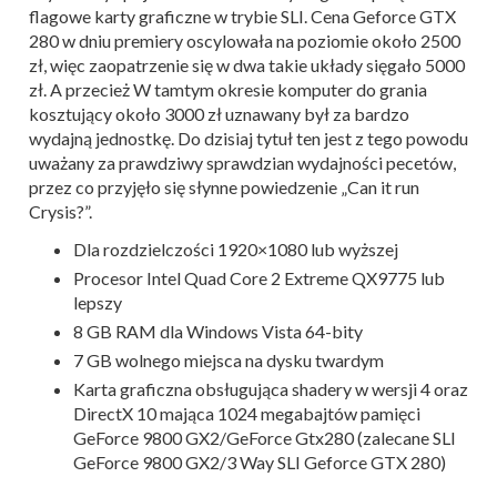
flagowe karty graficzne w trybie SLI. Cena Geforce GTX
280 w dniu premiery oscylowała na poziomie około 2500
zł, więc zaopatrzenie się w dwa takie układy sięgało 5000
zł. A przecież W tamtym okresie komputer do grania
kosztujący około 3000 zł uznawany był za bardzo
wydajną jednostkę. Do dzisiaj tytuł ten jest z tego powodu
uważany za prawdziwy sprawdzian wydajności pecetów,
przez co przyjęło się słynne powiedzenie „Can it run
Crysis?”.
Dla rozdzielczości 1920×1080 lub wyższej
Procesor Intel Quad Core 2 Extreme QX9775 lub
lepszy
8 GB RAM dla Windows Vista 64-bity
7 GB wolnego miejsca na dysku twardym
Karta graficzna obsługująca shadery w wersji 4 oraz
DirectX 10 mająca 1024 megabajtów pamięci
GeForce 9800 GX2/GeForce Gtx280 (zalecane SLI
GeForce 9800 GX2/3 Way SLI Geforce GTX 280)