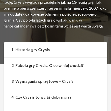
rację. Crysis wygląda przepięknie jak na 13-letnią grę. Tak,
premiera pierwszej części tej serii miała miejsce w 2007 roku,
i na dodatek całkowicie odmieniła pojęcie pecetowego
grania. Czy po tylu latach gra o wskakiwaniu w
nanoskafander i walce z kosmitami wciąż jest warta uwagi?
1. Historia gry Crysis
2. Fabuła gry Crysis. O co w niej chodzi?
3. Wymagania sprzętowe – Crysis
4. Czy Crysis to wciąż dobra gra?