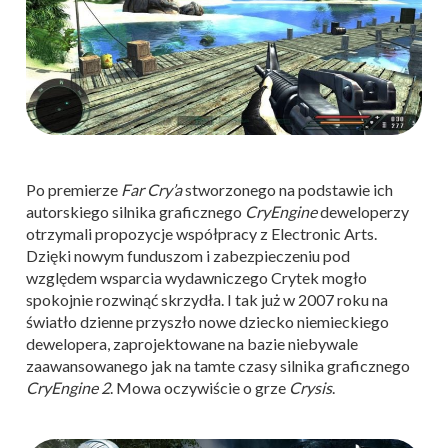
Po premierze
Far Cry’a
stworzonego na podstawie ich
autorskiego silnika graficznego
CryEngine
deweloperzy
otrzymali propozycje współpracy z Electronic Arts.
Dzięki nowym funduszom i zabezpieczeniu pod
względem wsparcia wydawniczego Crytek mogło
spokojnie rozwinąć skrzydła. I tak już w 2007 roku na
światło dzienne przyszło nowe dziecko niemieckiego
dewelopera, zaprojektowane na bazie niebywale
zaawansowanego jak na tamte czasy silnika graficznego
CryEngine 2
. Mowa oczywiście o grze
Crysis
.