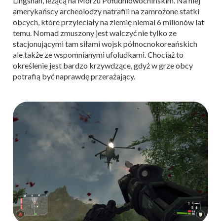
Lingshan, leżącą na Morzu Południowochińskim. Na niej
amerykańscy archeolodzy natrafili na zamrożone statki
obcych, które przyleciały na ziemię niemal 6 milionów lat
temu. Nomad zmuszony jest walczyć nie tylko ze
stacjonującymi tam siłami wojsk północnokoreańskich
ale także ze wspomnianymi ufoludkami. Chociaż to
określenie jest bardzo krzywdzące, gdyż w grze obcy
potrafią być naprawdę przerażający.