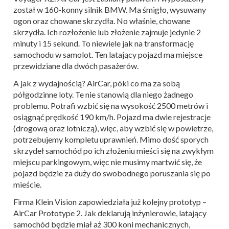
został w 160-konny silnik BMW. Ma śmigło, wysuwany
ogon oraz chowane skrzydła. No właśnie, chowane
skrzydła. Ich rozłożenie lub złożenie zajmuje jedynie 2
minuty i 15 sekund. To niewiele jak na transformację
samochodu w samolot. Ten latający pojazd ma miejsce
przewidziane dla dwóch pasażerów.
A jak z wydajnością? AirCar, póki co ma za sobą
półgodzinne loty. Te nie stanowią dla niego żadnego
problemu. Potrafi wzbić się na wysokość 2500 metrów i
osiągnąć prędkość 190 km/h. Pojazd ma dwie rejestracje
(drogową oraz lotniczą), więc, aby wzbić się w powietrze,
potrzebujemy kompletu uprawnień. Mimo dość sporych
skrzydeł samochód po ich złożeniu mieści się na zwykłym
miejscu parkingowym, więc nie musimy martwić się, że
pojazd będzie za duży do swobodnego poruszania się po
mieście.
Firma Klein Vision zapowiedziała już kolejny prototyp –
AirCar Prototype 2. Jak deklarują inżynierowie, latający
samochód będzie miał aż 300 koni mechanicznych,