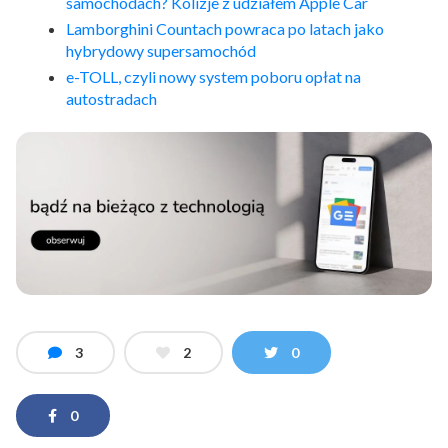
samochodach? Kolizje z udziałem Apple Car
Lamborghini Countach powraca po latach jako
hybrydowy supersamochód
e-TOLL, czyli nowy system poboru opłat na
autostradach
3
2
0
0