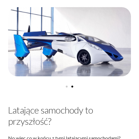
Latające samochody to
przyszłość?
No więc co w końcu z tymi latającymi samochodami?