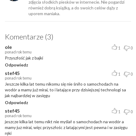
zdjęcia słodkich piesków w internecie. Nie pogardzi
również dobrą książką, a do swoich celów dąży z
uporem maniaka.
Komentarze (3)
ole
1
0
ponad rok temu
Przyszłość jak z bajki
Odpowiedz
stef45
1
0
ponad rok temu
Jeszcze kilka lat temu nikomu się nie śniło o samochodach na
wodór a mamy już mirai, to i latające przy dzisiejszej technologi sa
jak najbardziej w zasięgu
Odpowiedz
stef45
1
0
ponad rok temu
jeszcze kilka lat temu nikt nie myślał o samochodach na wodór a
mamy juz mirai, więc przyszłośc z latającymi jest pewna i w zasięgu
ręki