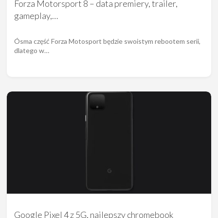
Forza Motorsport 8 – data premiery, trailer,
gameplay,…
Ósma część Forza Motosport będzie swoistym rebootem serii,
dlatego w…
Google Pixel 4 z 5G, najlepszy chromebook