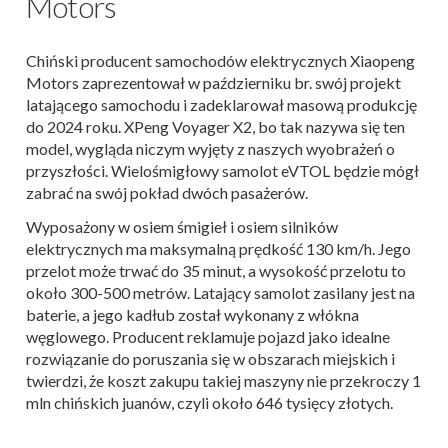
Motors
Chiński producent samochodów elektrycznych Xiaopeng
Motors zaprezentował w październiku br. swój projekt
latającego samochodu i zadeklarował masową produkcję
do 2024 roku. XPeng Voyager X2, bo tak nazywa się ten
model, wygląda niczym wyjęty z naszych wyobrażeń o
przyszłości. Wielośmigłowy samolot eVTOL będzie mógł
zabrać na swój pokład dwóch pasażerów.
Wyposażony w osiem śmigieł i osiem silników
elektrycznych ma maksymalną prędkość 130 km/h. Jego
przelot może trwać do 35 minut, a wysokość przelotu to
około 300-500 metrów. Latający samolot zasilany jest na
baterie, a jego kadłub został wykonany z włókna
węglowego. Producent reklamuje pojazd jako idealne
rozwiązanie do poruszania się w obszarach miejskich i
twierdzi, że koszt zakupu takiej maszyny nie przekroczy 1
mln chińskich juanów, czyli około 646 tysięcy złotych.