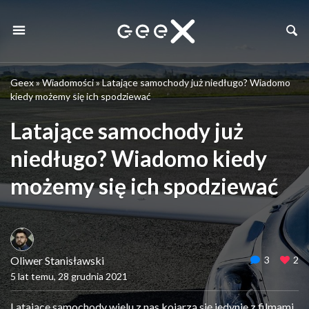
Geex
»
Wiadomości
»
Latające samochody już niedługo? Wiadomo
kiedy możemy się ich spodziewać
Latające samochody już
niedługo? Wiadomo kiedy
możemy się ich spodziewać
Oliwer Stanisławski
3
2
5 lat temu, 28 grudnia 2021
Latające samochody wielu z nas kojarzą się jedynie z filmami