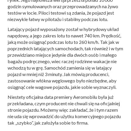
godzin symulowanych oraz przeprowadzanych na żywo
testów w locie. Piloci testowi są zdania, że pojazd jest
niezwykle łatwy w pilotażu i stabilny podczas lotu.
Latający pojazd wyposażony został w hybrydowy układ
napędowy, a jego zakres lotu to nawet 740 km. Prędkość,
jaką może osiągnąć podczas lotu to 260 km/h. Tak jak w
poprzednich latających samochodach, tak również i w tym
przewidziano miejsce jedynie dla dwóch osób i małego
bagażu podręcznego, wiec raczej rodzinne wakacje nie
wchodzą tu w grę. Samochód zamienia się w latający
pojazd w mniej niż 3 minuty. Jak mówią producenci,
zastosowanie włókna węglowego było niezbędne, aby
osiągnąć cele wagowe pojazdu, jakie sobie wyznaczyli.
Niestety oficjalna data premiery Aeromobilu była już
przekładana, czym producent nie chwali się na oficjalniej
stronie pojazdu. Możemy więc zakładać, że i tym razem
nie uda się wprowadzić do użytku komercyjnego pojazdu
tak „szybko”, jak założyła sobie to firma.