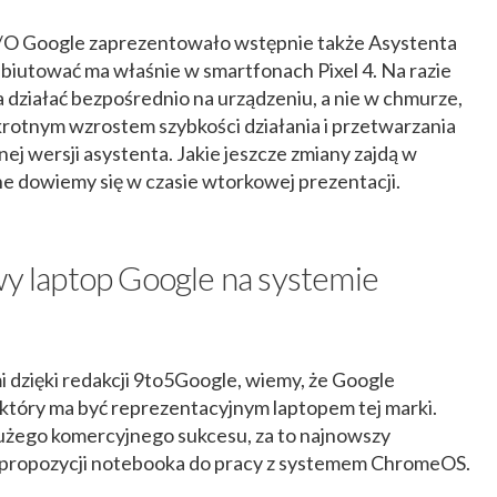
I/O Google zaprezentowało wstępnie także Asystenta
biutować ma właśnie w smartfonach Pixel 4. Na razie
 działać bezpośrednio na urządzeniu, a nie w chmurze,
krotnym wzrostem szybkości działania i przetwarzania
ej wersji asystenta. Jakie jeszcze zmiany zajdą w
 dowiemy się w czasie wtorkowej prezentacji.
wy laptop Google na systemie
i dzięki redakcji 9to5Google, wiemy, że Google
tóry ma być reprezentacyjnym laptopem tej marki.
dużego komercyjnego sukcesu, za to najnowszy
j propozycji notebooka do pracy z systemem ChromeOS.