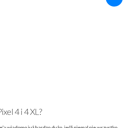
el 4 i 4 XL?
 wiadomo już bardzo dużo, jeśli niemal nie wszystko.