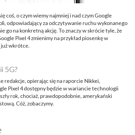
ię coś, o czym wiemy najmniej i nad czym Google
 Soli, odpowiadający za odczytywanie ruchu wykonanego
e go na konkretną akcję. To znaczy w skrócie tyle, że
ogle Pixel 4 zmienimy na przykład piosenkę w
 już wkrótce.
ii 5G?
 redakcje, opierając się na raporcie Nikkei,
le Pixel 4 dostępny będzie w wariancie technologii
rzyszły rok, chociaż, prawdopodobnie, amerykański
estową. Cóż, zobaczymy.
e