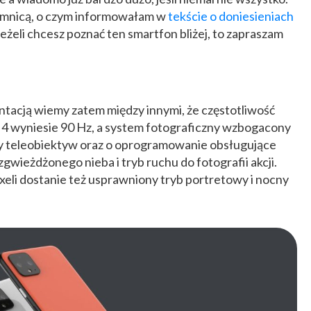
ajemnicą, o czym informowałam w
tekście o doniesieniach
 Jeżeli chcesz poznać ten smartfon bliżej, to zapraszam
entacją wiemy zatem między innymi, że częstotliwość
 4 wyniesie 90 Hz, a system fotograficzny wzbogacony
wy teleobiektyw oraz o oprogramowanie obsługujące
zgwieżdżonego nieba i tryb ruchu do fotografii akcji.
eli dostanie też usprawniony tryb portretowy i nocny