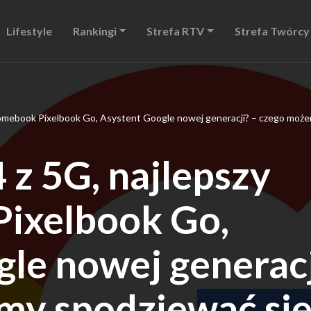
Lifestyle
Rankingi
Strefa RTV
Strefa Twórcy
hromebook Pixelbook Go, Asystent Google nowej generacji? – czego moż
 z 5G, najlepszy
ixelbook Go,
le nowej generacj
my spodziewać si