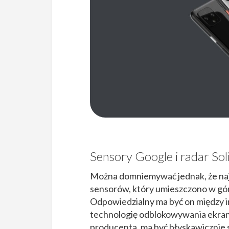
Sensory Google i radar Sol
Można domniemywać jednak, że naj
sensorów, który umieszczono w gó
Odpowiedzialny ma być on między i
technologię odblokowywania ekra
producenta, ma być błyskawicznie sz