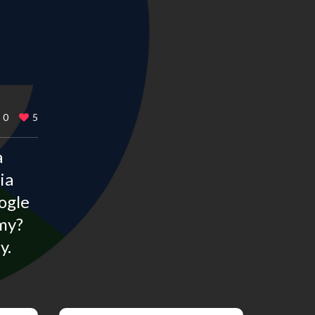
0
5
a
ia
ogle
ymy?
y.
Udostępnij