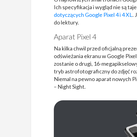
Ich specyfikacja i wygląd nie są t
dotyczących Google Pixel 4 i 4 XL
.
do lektury.
Aparat Pixel 4
Na kilka chwil przed oficjalną prez
odświeżania ekranu w Google Pixel
zostanie o drugi, 16-megapikselo
tryb astrofotograficzny do zdjęć ro
Niemal na pewno aparat nowych Pix
– Night Sight.