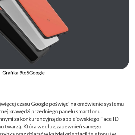
Grafika 9to5Google
i
więcej czasu Google poświęci na omówienie systemu
rnej krawędzi przedniego panelu smartfonu.
nnymi za konkurencyjną do apple’owskiego Face ID
nu twarzą. Która według zapewnień samego
ybka oraz działać w każdej orientacji telefonu i w