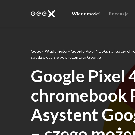
Wiadomości
Recenzje
Geex
»
Wiadomości
»
Google Pixel 4 z 5G, najlepszy c
spodziewać się po prezentacji Google
Google Pixel 4
chromebook P
Asystent Goog
– czego może