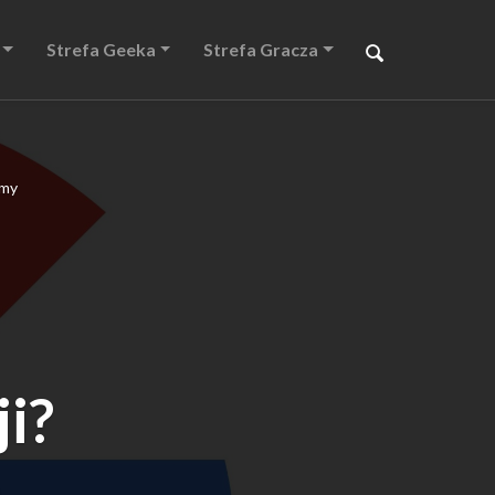
Strefa Geeka
Strefa Gracza
emy
i?
ę