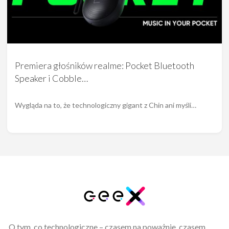
Premiera głośników realme: Pocket Bluetooth
Speaker i Cobble…
Wygląda na to, że technologiczny gigant z Chin ani myśli…
O tym, co technologiczne – czasem na poważnie, czasem