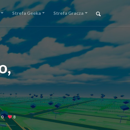
Strefa Geeka
Strefa Gracza
o,
0
8