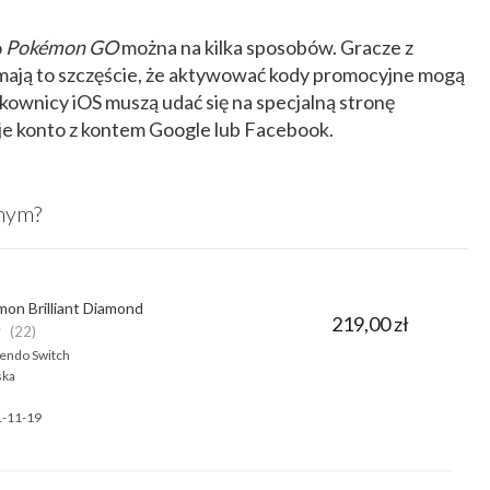
o
Pokémon GO
można na kilka sposobów. Gracze z
mają to szczęście, że aktywować kody promocyjne mogą
tkownicy iOS muszą udać się na specjalną stronę
je konto z kontem Google lub Facebook.
nnym?
on Brilliant Diamond
219,00 zł
★
(22)
endo Switch
ska
-11-19