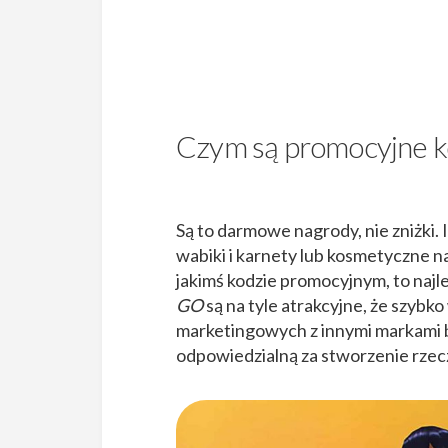
Czym są promocyjne k
Są to darmowe nagrody, nie zniżki. 
wabiki i karnety lub kosmetyczne na
jakimś kodzie promocyjnym, to najl
GO
są na tyle atrakcyjne, że szybko
marketingowych z innymi markami b
odpowiedzialną za stworzenie rzecz