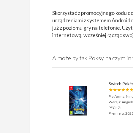
Skorzystać z promocyjnego kodu d
urządzeniami z systemem Android 
już z poziomu gry na telefonie. Uży
internetową, wcześniej łącząc swo
A może by tak Poksy na czym i
Switch Pokém
★★★★★
Platforma:
Nint
Wersja:
Angiel
PEGI:
7+
Premiera:
2021