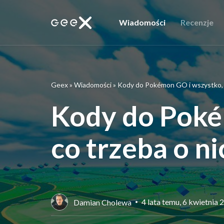
Wiadomości
Recenzje
Geex
»
Wiadomości
»
Kody do Pokémon GO i wszystko, c
Kody do Poké
co trzeba o n
4 lata temu, 6 kwietnia 
Damian Cholewa