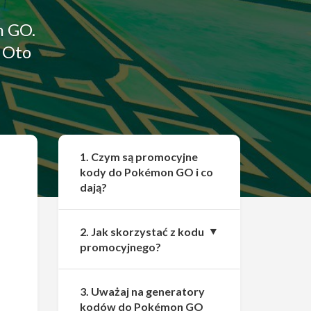
n GO.
? Oto
Udostępnij
1. Czym są promocyjne
kody do Pokémon GO i co
dają?
2. Jak skorzystać z kodu
promocyjnego?
3. Uważaj na generatory
kodów do Pokémon GO