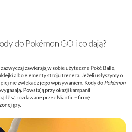
ody do Pokémon GO i co dają?
I zazwyczaj zawierają w sobie użyteczne Poké Balle,
klejki albo elementy stroju trenera. Jeżeli usłyszymy o
epiej nie zwlekać z jego wpisywaniem. Kody do
Pokémon
 wygasają. Powstają przy okazji kampanii
ądź są rozdawane przez Niantic – firmę
onej gry.