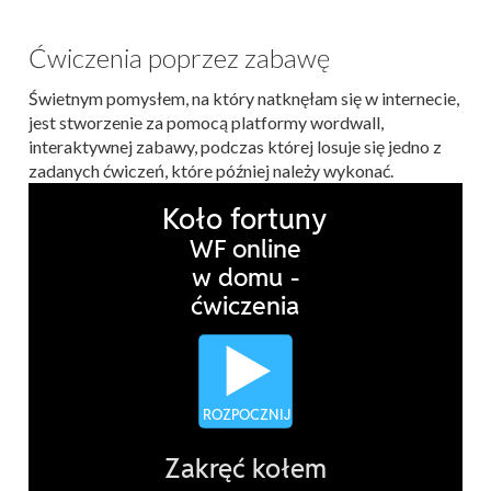
Ćwiczenia poprzez zabawę
Świetnym pomysłem, na który natknęłam się w internecie,
jest stworzenie za pomocą platformy wordwall,
interaktywnej zabawy, podczas której losuje się jedno z
zadanych ćwiczeń, które później należy wykonać.