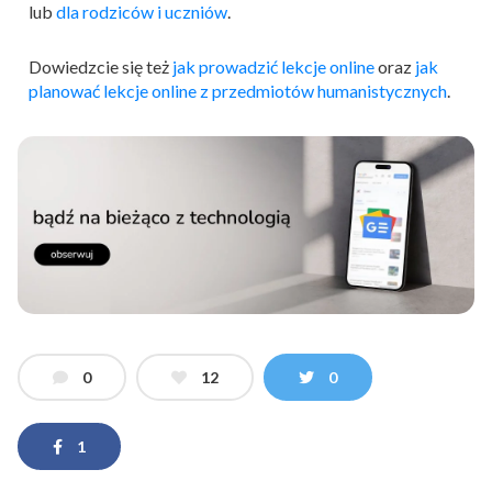
lub
dla rodziców i uczniów
.
Dowiedzcie się też
jak prowadzić lekcje online
oraz
jak
planować lekcje online z przedmiotów humanistycznych
.
0
12
0
1