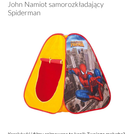
John Namiot samorozkładający
Spiderman
Kreskówki i filmy animowane to konik Twojego malucha?