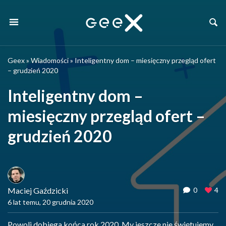
Geex
»
Wiadomości
»
Inteligentny dom – miesięczny przegląd ofert
– grudzień 2020
Inteligentny dom –
miesięczny przegląd ofert –
grudzień 2020
Maciej Gaździcki
0
4
6 lat temu, 20 grudnia 2020
Powoli dobiega końca rok 2020. My jeszcze nie świętujemy,