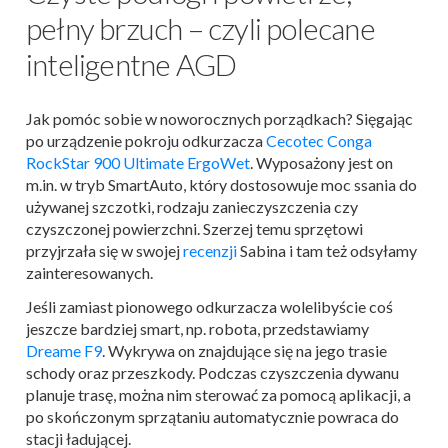
pełny brzuch – czyli polecane
inteligentne AGD
Jak pomóc sobie w noworocznych porządkach? Sięgając
po urządzenie pokroju odkurzacza
Cecotec Conga
RockStar 900 Ultimate ErgoWet
. Wyposażony jest on
m.in. w tryb SmartAuto, który dostosowuje moc ssania do
używanej szczotki, rodzaju zanieczyszczenia czy
czyszczonej powierzchni. Szerzej temu sprzętowi
przyjrzała się w swojej
recenzji
Sabina i tam też odsyłamy
zainteresowanych.
Jeśli zamiast pionowego odkurzacza wolelibyście coś
jeszcze bardziej smart, np. robota, przedstawiamy
Dreame F9
. Wykrywa on znajdujące się na jego trasie
schody oraz przeszkody. Podczas czyszczenia dywanu
planuje trasę, można nim sterować za pomocą aplikacji, a
po skończonym sprzątaniu automatycznie powraca do
stacji ładującej.