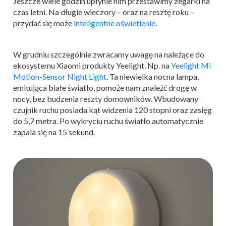
Jeszcze wiele godzin upłynie nim przestawimy zegarki na
czas letni. Na długie wieczory – oraz na resztę roku –
przydać się może
inteligentne oświetlenie
.
W grudniu szczególnie zwracamy uwagę na należące do
ekosystemu Xiaomi produkty Yeelight. Np. na
Yeelight Mi
Motion-Sensor Night Light
. Ta niewielka nocna lampa,
emitująca białe światło, pomoże nam znaleźć drogę w
nocy, bez budzenia reszty domowników. Wbudowany
czujnik ruchu posiada kąt widzenia 120 stopni oraz zasięg
do 5,7 metra. Po wykryciu ruchu światło automatycznie
zapala się na 15 sekund.