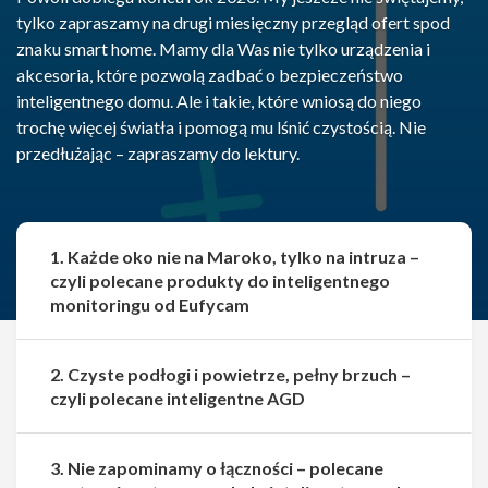
tylko zapraszamy na drugi miesięczny przegląd ofert spod
znaku smart home. Mamy dla Was nie tylko urządzenia i
akcesoria, które pozwolą zadbać o bezpieczeństwo
inteligentnego domu. Ale i takie, które wniosą do niego
trochę więcej światła i pomogą mu lśnić czystością. Nie
przedłużając – zapraszamy do lektury.
1. Każde oko nie na Maroko, tylko na intruza –
czyli polecane produkty do inteligentnego
monitoringu od Eufycam
2. Czyste podłogi i powietrze, pełny brzuch –
czyli polecane inteligentne AGD
3. Nie zapominamy o łączności – polecane