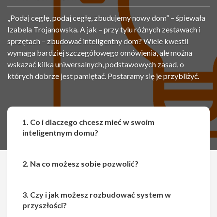
„Podaj cegłę, podaj cegłę, zbudujemy nowy dom” – śpiewała
Izabela Trojanowska. A jak – przy tylu różnych zestawach i
sprzętach – zbudować inteligentny dom? Wiele kwestii
wymaga bardziej szczegółowego omówienia, ale można
wskazać kilka uniwersalnych, podstawowych zasad, o
których dobrze jest pamiętać. Postaramy się je przybliżyć.
1. Co i dlaczego chcesz mieć w swoim
inteligentnym domu?
2. Na co możesz sobie pozwolić?
3. Czy i jak możesz rozbudować system w
przyszłości?