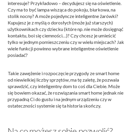
interesuje? Przykładowo – decydujesz się na oświetlenie.
Czy ma to być lampa wisząca do pokoju, biurkowa, na
stolik nocny? A może pojedyncze inteligentne żarówki?
Kupujesz je z myślą o dorosłych (może już starszych)
użytkownikach czy dziecku (które np. nie może dosięgnąć
kontaktu, boi się ciemności…)? Czy chcesz je umieścić
tylko w jednym pomieszczeniu czy w wielu miejscach? Jak
wiele funkcji powinno wybrane inteligentne oświetlenie
posiadać?
Takie zawężenie i rozpoczęcie przygody ze smart home
od niewielkiej liczby sprzętów, ma tę zaletę, że pozwala
sprawdzić, czy inteligentny dom to coś dla Ciebie. Może
się bowiem okazać, że rozwiązania smart home jednak nie
przypadną Ci do gustu i na jednym urządzeniu czy w
ostateczności systemie się ta historia skończy.
Na co możesz sobie pozwolić?