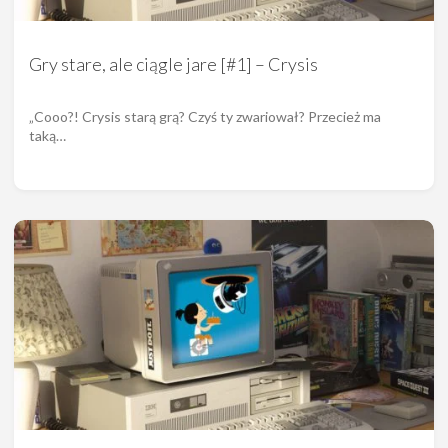
Gry stare, ale ciągle jare [#1] – Crysis
„Cooo?! Crysis starą grą? Czyś ty zwariował? Przecież ma
taką…