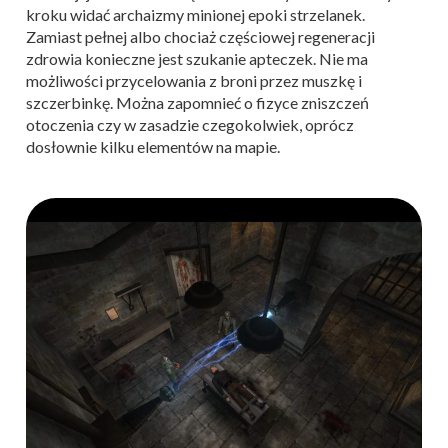
kroku widać archaizmy minionej epoki strzelanek.
Zamiast pełnej albo chociaż częściowej regeneracji
zdrowia konieczne jest szukanie apteczek. Nie ma
możliwości przycelowania z broni przez muszkę i
szczerbinkę. Można zapomnieć o fizyce zniszczeń
otoczenia czy w zasadzie czegokolwiek, oprócz
dosłownie kilku elementów na mapie.