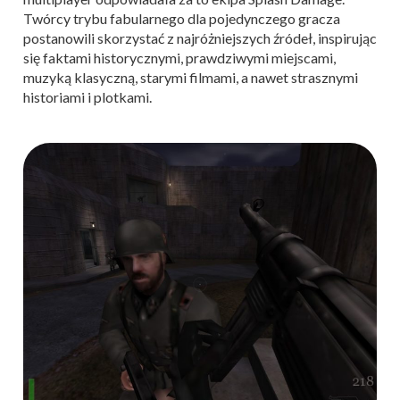
Twórcy trybu fabularnego dla pojedynczego gracza
postanowili skorzystać z najróżniejszych źródeł, inspirując
się faktami historycznymi, prawdziwymi miejscami,
muzyką klasyczną, starymi filmami, a nawet strasznymi
historiami i plotkami.