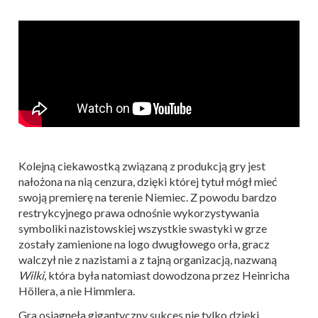
Kolejną ciekawostką związaną z produkcją gry jest
nałożona na nią cenzura, dzięki której tytuł mógł mieć
swoją premierę na terenie Niemiec. Z powodu bardzo
restrykcyjnego prawa odnośnie wykorzystywania
symboliki nazistowskiej wszystkie swastyki w grze
zostały zamienione na logo dwugłowego orła, gracz
walczył nie z nazistami a z tajną organizacją, nazwaną
Wilki,
która była natomiast dowodzona przez Heinricha
Höllera, a nie Himmlera.
Gra osiągnęła gigantyczny sukces nie tylko dzięki