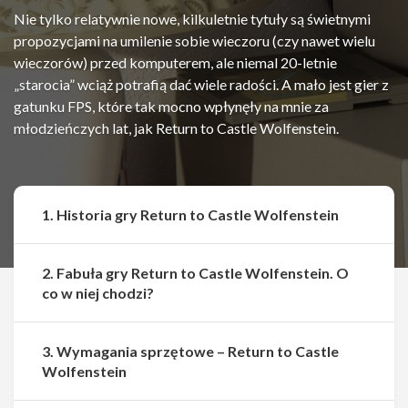
Nie tylko relatywnie nowe, kilkuletnie tytuły są świetnymi
propozycjami na umilenie sobie wieczoru (czy nawet wielu
wieczorów) przed komputerem, ale niemal 20-letnie
„starocia” wciąż potrafią dać wiele radości. A mało jest gier z
gatunku FPS, które tak mocno wpłynęły na mnie za
młodzieńczych lat, jak Return to Castle Wolfenstein.
1. Historia gry Return to Castle Wolfenstein
2. Fabuła gry Return to Castle Wolfenstein. O
co w niej chodzi?
3. Wymagania sprzętowe – Return to Castle
Wolfenstein