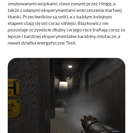
zmutowanymi wojskami, stworzonymi przez Helgę, a
także z udanymi eksperymentami wskrzeszenia martwej
tkanki. Przeciwników są setki, a z każdym kolejnym
etapem stają się oni coraz silniejsi. Blazkowicz nie
pozostaje oczywiście dłużny i w jego ręce trafiają coraz to
lepsze i bardziej eksperymentalne karabiny, miotacze, a
nawet działka energetyczne Tesli.