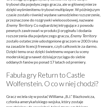
trybowi dla pojedynczego gracza, ale w głównej mierze
dzięki wyśmienitemu trybowi multiplayer. W późniejszym
czasie zostało również wydane samodzielne rozszerzenie,
przeznaczone do rozgrywki wieloosobowej, nazwane
Enemy Territory.
Co najbardziej intrygujące z powodu
pewnych zawirowań w produkcji oryginału i dodania
rozszerzenia dla pojedynczego gracza,
Enemy Territory
zostało ostatecznie udostępnione graczom w 2003 roku
na zasadzie licencji freeware, czyli całkowicie za darmo.
Dzięki temu oraz dzięki świetnemu wsparciu sceny
moderskiej gra nawet dzisiaj przyciąga do siebie
oddanych fanów po ponad 17 latach od premiery.
Fabuła gry Return to Castle
Wolfenstein. O co w niej chodzi?
Gracz wciela się w postać Williama „B.J.” Blazkowicza,
członka amerykańskiego wojska, który zostaje
przydzielony do specjalnej, tajnej grupy szybkiego