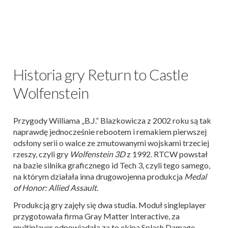
Historia gry Return to Castle
Wolfenstein
Przygody Williama „B.J.” Blazkowicza z 2002 roku są tak
naprawdę jednocześnie rebootem i remakiem pierwszej
odsłony serii o walce ze zmutowanymi wojskami trzeciej
rzeszy, czyli gry
Wolfenstein 3D
z 1992. RTCW powstał
na bazie silnika graficznego id Tech 3, czyli tego samego,
na którym działała inna drugowojenna produkcja
Medal
of Honor: Allied Assault
.
Produkcją gry zajęły się dwa studia. Moduł singleplayer
przygotowała firma Gray Matter Interactive, za
multiplayer odpowiadała za to ekipa Splash Damage.