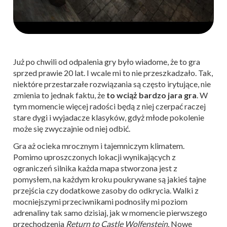
Już po chwili od odpalenia gry było wiadome, że to gra
sprzed prawie 20 lat. I wcale mi to nie przeszkadzało. Tak,
niektóre przestarzałe rozwiązania są często irytujące, nie
zmienia to jednak faktu, że
to wciąż bardzo jara gra
. W
tym momencie więcej radości będą z niej czerpać raczej
stare dygi i wyjadacze klasyków, gdyż młode pokolenie
może się zwyczajnie od niej odbić.
Gra aż ocieka mrocznym i tajemniczym klimatem.
Pomimo uproszczonych lokacji wynikających z
ograniczeń silnika każda mapa stworzona jest z
pomysłem, na każdym kroku poukrywane są jakieś tajne
przejścia czy dodatkowe zasoby do odkrycia. Walki z
mocniejszymi przeciwnikami podnosiły mi poziom
adrenaliny tak samo dzisiaj, jak w momencie pierwszego
przechodzenia
Return to Castle Wolfenstein.
Nowe