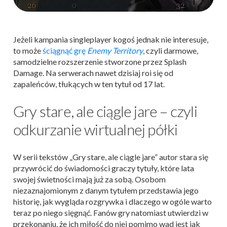
Jeżeli kampania singleplayer kogoś jednak nie interesuje,
to może
ściągnąć grę
Enemy Territory
, czyli darmowe,
samodzielne rozszerzenie stworzone przez Splash
Damage. Na serwerach nawet dzisiaj roi się od
zapaleńców, tłukących w ten tytuł od 17 lat.
Gry stare, ale ciągle jare – czyli
odkurzanie wirtualnej półki
W serii tekstów „Gry stare, ale ciągle jare” autor stara się
przywrócić do świadomości graczy tytuły, które lata
swojej świetności mają już za sobą. Osobom
niezaznajomionym z danym tytułem przedstawia jego
historię, jak wygląda rozgrywka i dlaczego w ogóle warto
teraz po niego sięgnąć. Fanów gry natomiast utwierdzi w
przekonaniu, że ich miłość do niej pomimo wad jest jak