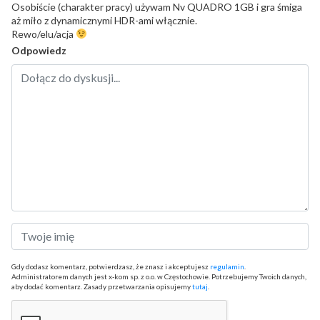
Osobiście (charakter pracy) używam Nv QUADRO 1GB i gra śmiga
aż miło z dynamicznymi HDR-ami włącznie.
Rewo/elu/acja
Odpowiedz
Gdy dodasz komentarz, potwierdzasz, że znasz i akceptujesz
regulamin
.
Administratorem danych jest x-kom sp. z o.o. w Częstochowie. Potrzebujemy Twoich danych,
aby dodać komentarz. Zasady przetwarzania opisujemy
tutaj
.