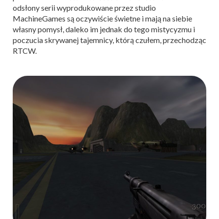
odsłony serii wyprodukowane przez studio
MachineGames są oczywiście świetne i mają na siebie
własny pomysł, daleko im jednak do tego mistycyzmu i
poczucia skrywanej tajemnicy, którą czułem, przechodząc
RTCW.