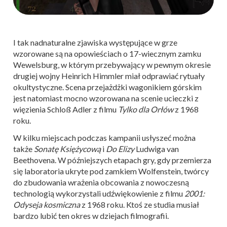
I tak nadnaturalne zjawiska występujące w grze
wzorowane są na opowieściach o 17-wiecznym zamku
Wewelsburg, w którym przebywający w pewnym okresie
drugiej wojny Heinrich Himmler miał odprawiać rytuały
okultystyczne. Scena przejażdżki wagonikiem górskim
jest natomiast mocno wzorowana na scenie ucieczki z
więzienia Schloß Adler z filmu
Tylko dla Orłów
z 1968
roku.
W kilku miejscach podczas kampanii usłyszeć można
także
Sonatę Księżycową
i
Do Elizy
Ludwiga van
Beethovena. W późniejszych etapach gry, gdy przemierza
się laboratoria ukryte pod zamkiem Wolfenstein, twórcy
do zbudowania wrażenia obcowania z nowoczesną
technologią wykorzystali udźwiękowienie z filmu
2001:
Odyseja kosmiczna
z 1968 roku. Ktoś ze studia musiał
bardzo lubić ten okres w dziejach filmografii.