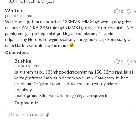
Wojtek
0
0
ponad rok temu
W Heroes grałem na pentium 133MMX, MMX był wymagany gdyż
na moim AMD K6-2 450 nie było MMX i gra się nie uruchamiała. Nie
pamiętam, jaką kolega miał grafikę, ale pamiętam, że zanim
odpalaliśmy Heroes to wyjmowaliśmy kartę muzyczą z kompa… gra
dalej klatkowała, ale trochę mniej
Odpowiedz
Bushka
0
0
ponad rok temu
Ja grałem na p1 133mhz podkręconym na 150, 32mb ram, jakaś
karta graficzna 1mb plus dodatkowe 1mb. Pamiętam, że bez
problemu śmigało. Nawet odtwarzacz muzyczny miałem
odpalony.
I dalej gram, tylko na dużo potężniejszym sprzęcie
Odpowiedz