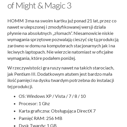
of Might & Magic 3
HOMM 3 ma na swoim kartku już ponad 21 lat, przez co
nawet w ulepszonej i zmodyfikowanej wersji działa
płynnie na absolutnych „złomach”. Niesamowicie niskie
wymagania sprzętowe pozwalają cieszyć się tą produkcją
zarówno w domu na komputerach stacjonarnych jak i na
leciwych laptopach. Nie wierzcie natomiast w oficjalne
wymagania, które podałem poniżej.
W rzeczywistości gra ruszy nawet na takich starociach,
jak Pentium III. Dodatkowym atutem jest bardzo mała
ilość pamięci na dysku twardym potrzebna do instalacji
tej produkcji.
OS: Windows XP / Vista / 7 / 8 / 10
Procesor: 1 Ghz
Karta graficzna: Obsługująca DirectX 7
Pamięć RAM: 256 MB
Dysk Twardy: 1 GB