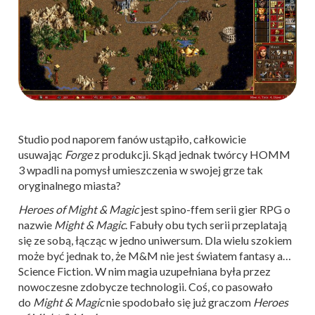
Studio pod naporem fanów ustąpiło, całkowicie
usuwając
Forge
z produkcji. Skąd jednak twórcy HOMM
3 wpadli na pomysł umieszczenia w swojej grze tak
oryginalnego miasta?
Heroes of Might & Magic
jest spino-ffem serii gier RPG o
nazwie
Might & Magic
. Fabuły obu tych serii przeplatają
się ze sobą, łącząc w jedno uniwersum. Dla wielu szokiem
może być jednak to, że M&M nie jest światem fantasy a…
Science Fiction. W nim magia uzupełniana była przez
nowoczesne zdobycze technologii. Coś, co pasowało
do
Might & Magic
nie spodobało się już graczom
Heroes