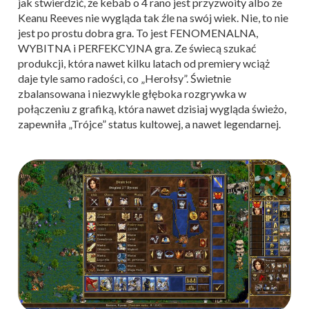
jak stwierdzić, że kebab o 4 rano jest przyzwoity albo że
Keanu Reeves nie wygląda tak źle na swój wiek. Nie, to nie
jest po prostu dobra gra. To jest FENOMENALNA,
WYBITNA i PERFEKCYJNA gra. Ze świecą szukać
produkcji, która nawet kilku latach od premiery wciąż
daje tyle samo radości, co „Herołsy”. Świetnie
zbalansowana i niezwykle głęboka rozgrywka w
połączeniu z grafiką, która nawet dzisiaj wygląda świeżo,
zapewniła „Trójce” status kultowej, a nawet legendarnej.