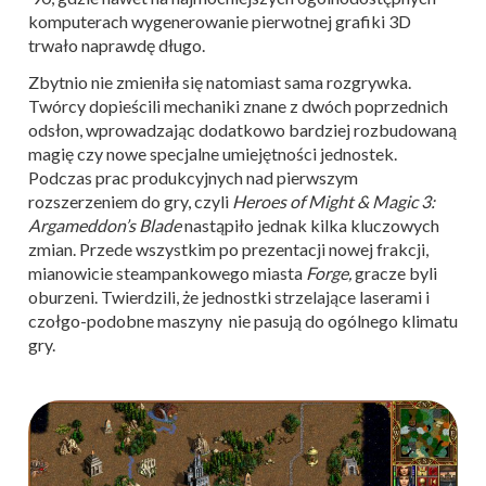
komputerach wygenerowanie pierwotnej grafiki 3D
trwało naprawdę długo.
Zbytnio nie zmieniła się natomiast sama rozgrywka.
Twórcy dopieścili mechaniki znane z dwóch poprzednich
odsłon, wprowadzając dodatkowo bardziej rozbudowaną
magię czy nowe specjalne umiejętności jednostek.
Podczas prac produkcyjnych nad pierwszym
rozszerzeniem do gry, czyli
Heroes of Might & Magic 3:
Argameddon’s Blade
nastąpiło jednak kilka kluczowych
zmian. Przede wszystkim po prezentacji nowej frakcji,
mianowicie steampankowego miasta
Forge,
gracze byli
oburzeni. Twierdzili, że jednostki strzelające laserami i
czołgo-podobne maszyny nie pasują do ogólnego klimatu
gry.