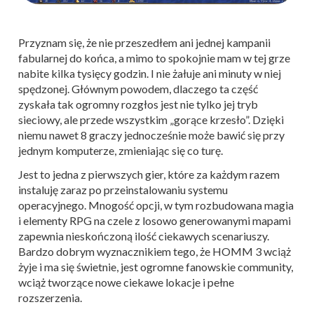
Przyznam się, że nie przeszedłem ani jednej kampanii
fabularnej do końca, a mimo to spokojnie mam w tej grze
nabite kilka tysięcy godzin. I nie żałuje ani minuty w niej
spędzonej. Głównym powodem, dlaczego ta część
zyskała tak ogromny rozgłos jest nie tylko jej tryb
sieciowy, ale przede wszystkim „gorące krzesło”. Dzięki
niemu nawet 8 graczy jednocześnie może bawić się przy
jednym komputerze, zmieniając się co turę.
Jest to jedna z pierwszych gier, które za każdym razem
instaluję zaraz po przeinstalowaniu systemu
operacyjnego. Mnogość opcji, w tym rozbudowana magia
i elementy RPG na czele z losowo generowanymi mapami
zapewnia nieskończoną ilość ciekawych scenariuszy.
Bardzo dobrym wyznacznikiem tego, że HOMM 3 wciąż
żyje i ma się świetnie, jest ogromne fanowskie community,
wciąż tworzące nowe ciekawe lokacje i pełne
rozszerzenia.