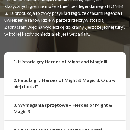
klasycznych gier nie może istnieć bez legendarnego HOMM
3. Ta produkcja to żywy przykład tego, że czasami legenda i
uwielbienie fanów idzie w parze z rzeczywistością.
Zapraszam więc na wycieczkę do krainy „jeszcze jednej tury”,
w której każdy poniedziałek jest wspaniały.
1. Historia gry Heroes of Might and Magic III
2. Fabuła gry Heroes of Might & Magic 3. O co w
niej chodzi?
3. Wymagania sprzętowe – Heroes of Might &
Magic 3
4. Czy Heroes of Might & Magic 3 to wciąż