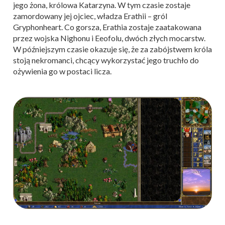
jego żona, królowa Katarzyna. W tym czasie zostaje
zamordowany jej ojciec, władza Erathii – gról
Gryphonheart. Co gorsza, Erathia zostaje zaatakowana
przez wojska Nighonu i Eeofolu, dwóch złych mocarstw.
W późniejszym czasie okazuje się, że za zabójstwem króla
stoją nekromanci, chcący wykorzystać jego truchło do
ożywienia go w postaci licza.