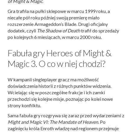
of Might & Magic
.
Gra trafiła na pułki sklepowe w marcu 1999 roku, a
niecałe pół roku później swoją premierę miało
rozszerzenie Armageddon’s Blade. Drugi oficjalny
dodatek, czyli
The Shadow of Death
trafił do sprzedaży
po kolejnych 6 miesiącach, w marcu 2000 roku.
Fabuła gry Heroes of Might &
Magic 3. O co w niej chodzi?
W kampanii singleplayer gracz ma możliwość
doświadczenia historii z różnych punktów widzenia.
Wcielając się w poszczególne frakcje i ich zamki
przechodzi się kolejne misje, poznając po kolei nowe
strony konfilktu.
Sama fabuła gry rozgrywa się zaraz przed wydarzeniami z
Might and Magic VI: The Mandate of Heaven.
Po
zaginięciu króla
Enroth władzę nad regionem przejmuje