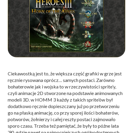
Ciekawostką jest to, że większa część grafiki w grze jest
ręcznie rysowana oprócz… samych postaci. Zarówno
bohaterowie jak i wojska to w rzeczywistości sprite’y,
czyli animacje 2D stworzone na podstawie animowanych
modeli 3D. w HOMM 3 każdy z takich sprite’ów był
dodatkowo ręcznie dopieszczany już po przetworzeniu
go na płaską animację, co przy sporej ilości bohaterów,
potworów, żołnierzy i całej reszty postaci zajmowało
sporo czasu. Trzeba też pamiętać, że były to późne lata
’90, gdzie nawet na najmocniejszych ogólnodostępnych