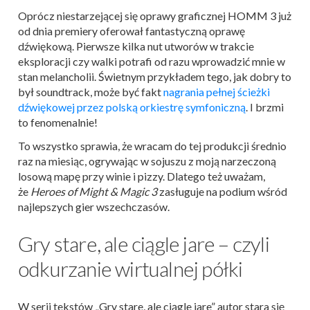
Oprócz niestarzejącej się oprawy graficznej HOMM 3 już
od dnia premiery oferował fantastyczną oprawę
dźwiękową. Pierwsze kilka nut utworów w trakcie
eksploracji czy walki potrafi od razu wprowadzić mnie w
stan melancholii. Świetnym przykładem tego, jak dobry to
był soundtrack, może być fakt
nagrania pełnej ścieżki
dźwiękowej przez polską orkiestrę symfoniczną
. I brzmi
to fenomenalnie!
To wszystko sprawia, że wracam do tej produkcji średnio
raz na miesiąc, ogrywając w sojuszu z moją narzeczoną
losową mapę przy winie i pizzy. Dlatego też uważam,
że
Heroes of Might & Magic 3
zasługuje na podium wśród
najlepszych gier wszechczasów.
Gry stare, ale ciągle jare – czyli
odkurzanie wirtualnej półki
W serii tekstów „Gry stare, ale ciągle jare” autor stara się