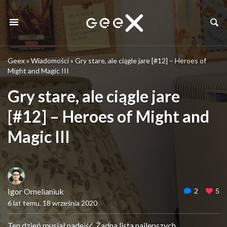
Geex
»
Wiadomości
»
Gry stare, ale ciągle jare [#12] – Heroes of
Might and Magic III
Gry stare, ale ciągle jare
[#12] – Heroes of Might and
Magic III
Igor Omelianiuk
2
5
6 lat temu, 18 września 2020
Ten dzień musiał nadejść. Żadna lista najlepszych