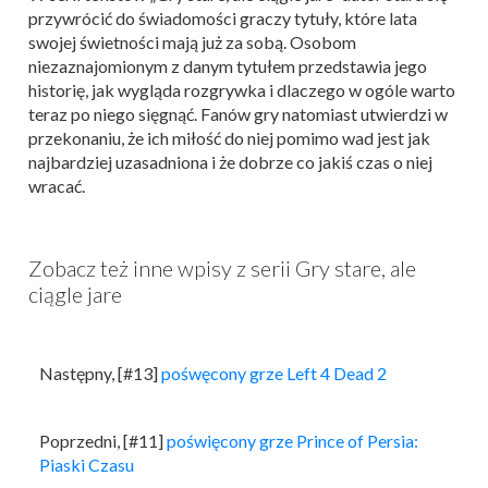
przywrócić do świadomości graczy tytuły, które lata
swojej świetności mają już za sobą. Osobom
niezaznajomionym z danym tytułem przedstawia jego
historię, jak wygląda rozgrywka i dlaczego w ogóle warto
teraz po niego sięgnąć. Fanów gry natomiast utwierdzi w
przekonaniu, że ich miłość do niej pomimo wad jest jak
najbardziej uzasadniona i że dobrze co jakiś czas o niej
wracać.
Zobacz też inne wpisy z serii Gry stare, ale
ciągle jare
Następny, [#13]
pośwęcony grze Left 4 Dead 2
Poprzedni, [#11]
poświęcony grze Prince of Persia:
Piaski Czasu